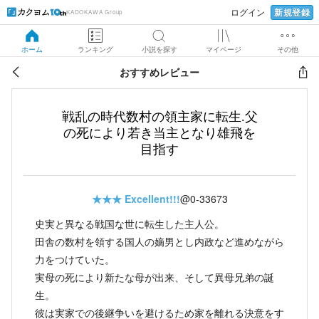
新規登録
ログイン
KADOKAWA Group
ホーム
ランキング
小説を探す
マイページ
その他
おすすめレビュー
戦乱の時代数村の領主家に転生.父
の死により若き当主となり雄飛を
目指す
★★★
Excellent!!!
@0-33673
史実と異なる戦国な世に転生した主人公。
田舎の数村を領する国人の嫡男とし内政など進めながら
力をつけていた。
実母の死により新たな母が出来、そして異母兄弟の誕
生。
彼は実家での後継争いを避けるため家を離れる決意をす