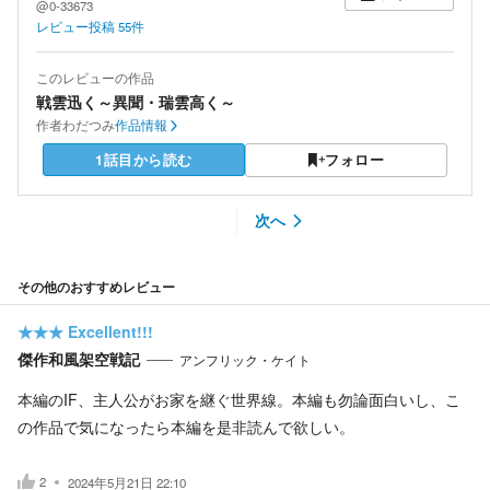
@0-33673
レビュー投稿
55
件
このレビューの作品
戦雲迅く～異聞・瑞雲高く～
作者
わだつみ
作品情報
1話目から読む
フォロー
次へ
その他のおすすめレビュー
★★★
Excellent!!!
傑作和風架空戦記
アンフリック・ケイト
本編のIF、主人公がお家を継ぐ世界線。本編も勿論面白いし、こ
の作品で気になったら本編を是非読んで欲しい。
2
2024年5月21日 22:10