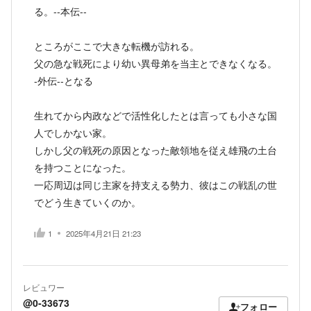
る。--本伝--
ところがここで大きな転機が訪れる。
父の急な戦死により幼い異母弟を当主とできなくなる。
-外伝--となる
生れてから内政などで活性化したとは言っても小さな国
人でしかない家。
しかし父の戦死の原因となった敵領地を従え雄飛の土台
を持つことになった。
一応周辺は同じ主家を持支える勢力、彼はこの戦乱の世
でどう生きていくのか。
1
2025年4月21日 21:23
レビュワー
@0-33673
フォロー