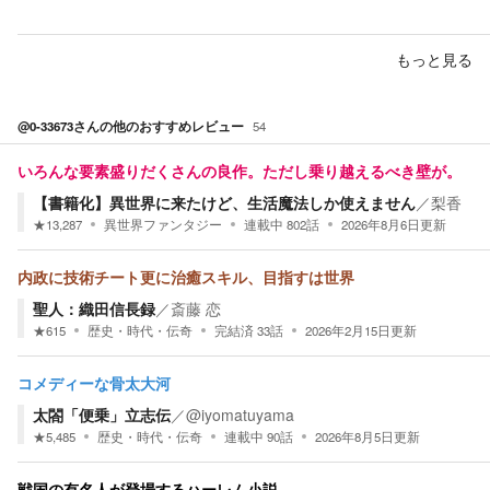
もっと見る
@0-33673
さんの他のおすすめレビュー
54
いろんな要素盛りだくさんの良作。ただし乗り越えるべき壁が。
【書籍化】異世界に来たけど、生活魔法しか使えません
／
梨香
★
13,287
異世界ファンタジー
連載中
802
話
2026年8月6日
更新
内政に技術チート更に治癒スキル、目指すは世界
聖人：織田信長録
／
斎藤 恋
★
615
歴史・時代・伝奇
完結済
33
話
2026年2月15日
更新
コメディーな骨太大河
太閤「便乗」立志伝
／
@iyomatuyama
★
5,485
歴史・時代・伝奇
連載中
90
話
2026年8月5日
更新