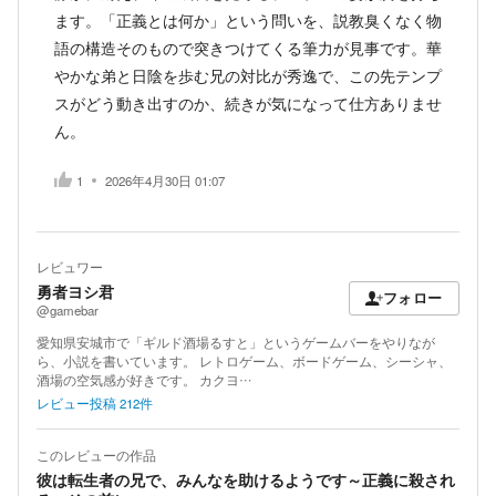
ます。「正義とは何か」という問いを、説教臭くなく物
語の構造そのもので突きつけてくる筆力が見事です。華
やかな弟と日陰を歩む兄の対比が秀逸で、この先テンプ
スがどう動き出すのか、続きが気になって仕方ありませ
ん。
1
2026年4月30日 01:07
レビュワー
勇者ヨシ君
フォロー
@gamebar
愛知県安城市で「ギルド酒場るすと」というゲームバーをやりなが
ら、小説を書いています。 レトロゲーム、ボードゲーム、シーシャ、
酒場の空気感が好きです。 カクヨ…
レビュー投稿
212
件
このレビューの作品
彼は転生者の兄で、みんなを助けるようです～正義に殺され