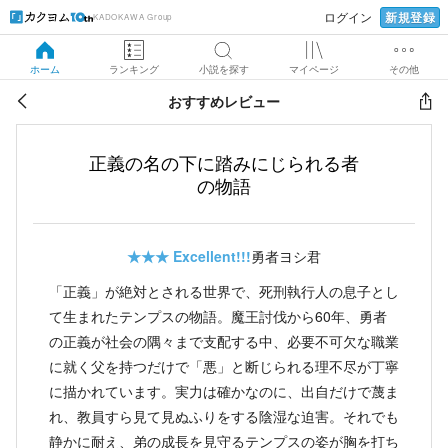
新規登録
ログイン
KADOKAWA Group
ホーム
ランキング
小説を探す
マイページ
その他
おすすめレビュー
正義の名の下に踏みにじられる者
の物語
★★★
Excellent!!!
勇者ヨシ君
「正義」が絶対とされる世界で、死刑執行人の息子とし
て生まれたテンプスの物語。魔王討伐から60年、勇者
の正義が社会の隅々まで支配する中、必要不可欠な職業
に就く父を持つだけで「悪」と断じられる理不尽が丁寧
に描かれています。実力は確かなのに、出自だけで蔑ま
れ、教員すら見て見ぬふりをする陰湿な迫害。それでも
静かに耐え、弟の成長を見守るテンプスの姿が胸を打ち