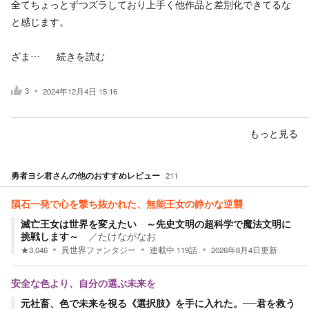
全てちょっとずつズラしており上手く他作品と差別化できてるな
と感じます。
ざま…
続きを読む
3
2024年12月4日 15:16
もっと見る
勇者ヨシ君
さんの他のおすすめレビュー
211
隕石一発で心を撃ち抜かれた、無能王女の静かな逆襲
滅亡王女は世界を変えたい ～先史文明の超科学で魔法文明に
挑戦します～
／
たけながなお
★
3,046
異世界ファンタジー
連載中
119
話
2026年8月4日
更新
安全な色より、自分の選ぶ未来を
元社畜、色で未来を視る《選択肢》を手に入れた。──君を救う