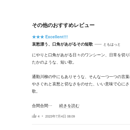
その他のおすすめレビュー
★★★
Excellent!!!
哀愁漂う、口角があがるその短歌
ともはっと
にやりと口角があがる日々のワンシーン、日常を切り
たかのような、短い歌。
通勤川柳の中にもありそうな、そんな一つ一つの言葉
やさぐれと哀愁と切なさをのせた、いい意味で心にさ
歌。
合間合間…
続きを読む
4
2023年7月4日 08:09