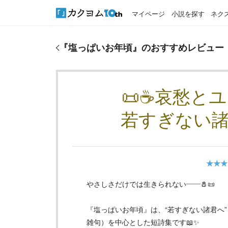
マイページ
小説を探す
ネク
『
塩っぱいお年頃
』のおすすめレビュー
『
塩っぱいお年頃
』のおすすめレビュー
📜☕哀愁と
若すぎない諸君
★★★
やさしさだけでは生きられない――🧂📜
『塩っぱいお年頃』は、“若すぎない諸君へ
雑句）を中心とした短詩集です📖✨