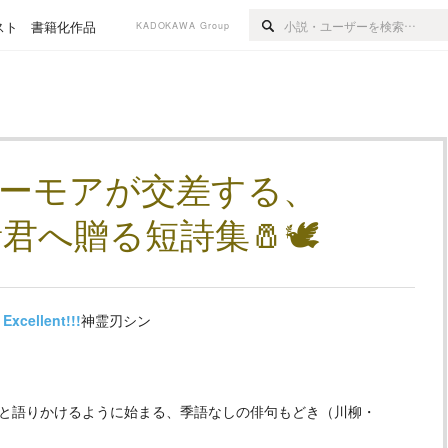
スト
書籍化作品
KADOKAWA Group
ユーモアが交差する、
へ贈る短詩集🧂🕊️
Excellent!!!
神霊刃シン
”と語りかけるように始まる、季語なしの俳句もどき（川柳・