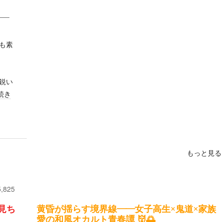
も素
鋭い
続き
もっと見る
5,825
見ち
黄昏が揺らす境界線――女子高生×鬼道×家族
愛の和風オカルト青春譚 👹🌅