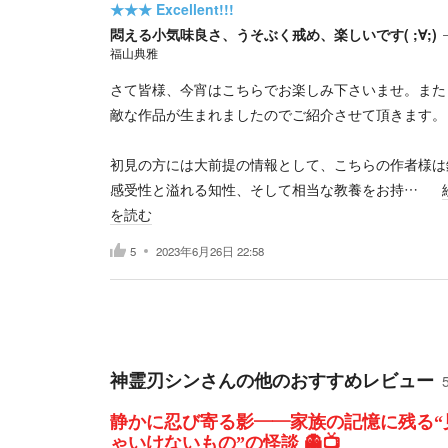
★★★
Excellent!!!
悶える小気味良さ、うそぶく戒め、楽しいです( ;∀;)
福山典雅
さて皆様、今宵はこちらでお楽しみ下さいませ。また
敵な作品が生まれましたのでご紹介させて頂きます。
初見の方には大前提の情報として、こちらの作者様は
感受性と溢れる知性、そして相当な教養をお持…
を読む
5
2023年6月26日 22:58
神霊刃シン
さんの他のおすすめレビュー
静かに忍び寄る影――家族の記憶に残る“
ゃいけないもの”の怪談 👻📺