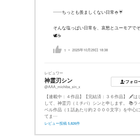
――ちっとも羨ましくない日常🍚☔
そんな塩っぱい日常を、哀愁とユーモアで
🕊️☕
2025年10月29日 18:38
1
レビュワー
神霊刃シン
フォロ
@AAA_michiba_sin_x
【連載中：４作品】【完結済：３６作品】 🖋️は
して、神霊刃（ミチバ）シンと申します。 📚ラ
ベル作品（１話あたり約２０００文字）を中心
てま…
レビュー投稿
5,826
件