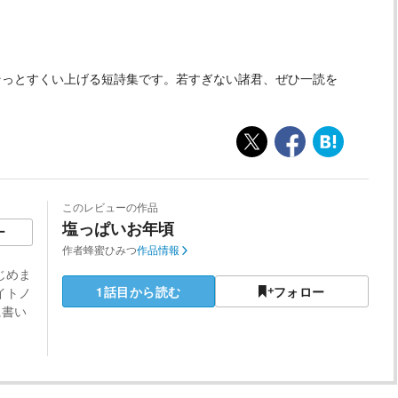
そっとすくい上げる短詩集です。若すぎない諸君、ぜひ一読を
このレビューの作品
塩っぱいお年頃
ー
作者
蜂蜜ひみつ
作品情報
じめま
1話目から読む
フォロー
イトノ
に書い