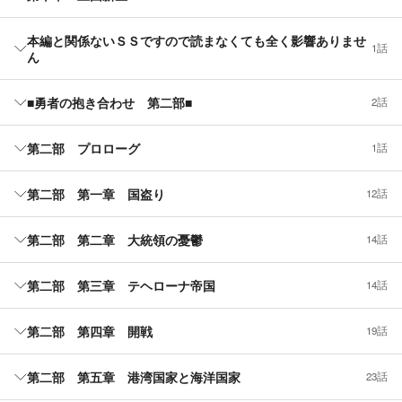
本編と関係ないＳＳですので読まなくても全く影響ありませ
1話
ん
■勇者の抱き合わせ 第二部■
2話
第二部 プロローグ
1話
第二部 第一章 国盗り
12話
第二部 第二章 大統領の憂鬱
14話
第二部 第三章 テヘローナ帝国
14話
第二部 第四章 開戦
19話
第二部 第五章 港湾国家と海洋国家
23話