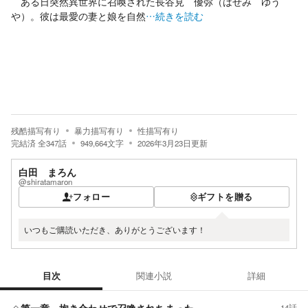
ある日突然異世界に召喚された長谷見 優弥（はせみ ゆう
や）。彼は最愛の妻と娘を自然
…続きを読む
残酷描写有り
暴力描写有り
性描写有り
完結済
全
347
話
949,664
文字
2026年3月23日
更新
白田 まろん
@shiratamaron
フォロー
ギフトを贈る
いつもご購読いただき、ありがとうございます！
目次
関連小説
詳細
目次
第一章 抱き合わせで召喚されちまった
14話