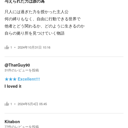
与えられた力は誰の為
只人には過ぎた力を授かった主人公
何の縛りもなく、自由に行動できる世界で
他者とどう関わるか、どのように生きるのか
自らの拠り所を見つけていく物語
1
2024年10月31日 10:16
@ThatGuy90
31
件の
レビューを投稿
★★★
Excellent!!!
I loved it
1
2024年5月4日 05:45
Kitabon
77
件の
レビューを投稿