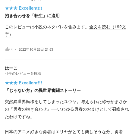
★★★
Excellent!!!
抱き合わせを「転生」に適用
このレビューは小説のネタバレを含みます。
全文を読む（
192
文
字）
4
2022年10月26日 21:53
はーこ
41
件の
レビューを投稿
★★★
Excellent!!!
『じゃない方』の異世界奮闘ストーリー
突然異世界転移をしてしまったユウヤ。与えられた称号がまさか
の『勇者の抱き合わせ』──いわゆる勇者のおまけとして召喚され
たわけですね。
日本のアニメ好きな勇者はエリヤがとても楽しそうな分、勇者