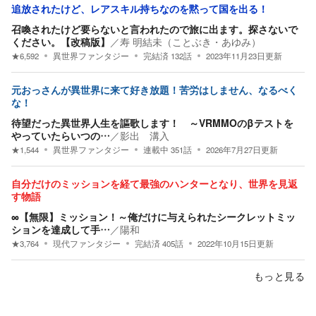
追放されたけど、レアスキル持ちなのを黙って国を出る！
召喚されたけど要らないと言われたので旅に出ます。探さないで
ください。【改稿版】
／
寿 明結未（ことぶき・あゆみ）
★
6,592
異世界ファンタジー
完結済
132
話
2023年11月23日
更新
元おっさんが異世界に来て好き放題！苦労はしません、なるべく
な！
待望だった異世界人生を謳歌します！ ～VRMMOのβテストを
やっていたらいつの…
／
影出 溝入
★
1,544
異世界ファンタジー
連載中
351
話
2026年7月27日
更新
自分だけのミッションを経て最強のハンターとなり、世界を見返
す物語
∞【無限】ミッション！～俺だけに与えられたシークレットミッ
ションを達成して手…
／
陽和
★
3,764
現代ファンタジー
完結済
405
話
2022年10月15日
更新
もっと見る