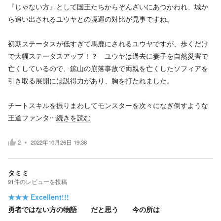
『じゃない方』として国王たちからぞんざいにあつかわれ、城か
ら追い出されるユウヤとの境遇の対比が見事ですね。
初期ステータスが低すぎて馬鹿にされるユウヤですが、歩くだけ
で大幅ステータスアップ！？ ユウヤは過去に妻子を自然災害で
亡くしているので、鉱山の崩落事故で両親を亡くしたソフィアを
引き取る展開には説得力があり、胸を打たれました。
チートスキルを振りまわしてモンスターを次々になぎ倒すような
王道ファンタ…
続きを読む
2
2022年10月26日 19:38
タミミ
91
件の
レビューを投稿
★★★
Excellent!!!
勇者ではない方の物語 だと思う 今の所は