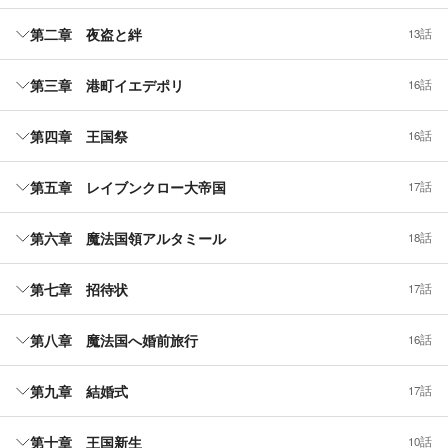
第二章 夜盗と絆
13話
第三章 港町イエデポリ
16話
第四章 王国祭
16話
第五章 レイブンクロー大帝国
17話
第六章 魔法国領アルタミール
18話
第七章 招待状
17話
第八章 魔法国へ婚前旅行
16話
第九章 結婚式
17話
第十章 王国新生
10話