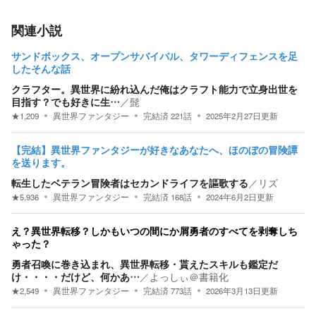
関連小説
サンドボックス、オープンサバイバル、タワーディフェンスを足
したそんな話
クラフター。異世界に紛れ込んだ俺はクラフト能力で立身出世を
目指す？でも好きに生…
／
髭
★
1,209
異世界ファンタジー
完結済
221
話
2025年2月27日
更新
【完結】異世界ファンタジーが好きなあなたへ、ほのぼの冒険譚
を送ります。
転生したベテラン冒険者はセカンドライフを謳歌する
／
リズ
★
5,936
異世界ファンタジー
完結済
168
話
2024年6月2日
更新
え？異世界転移？しかもいつの間にか屑勇者のすべてを剥奪しち
ゃった？
勇者召喚に巻き込まれ、異世界転移・貰えたスキルも鑑定だ
け・・・・だけど、何かあ…
／
よっしぃ＠書籍化
★
2,549
異世界ファンタジー
完結済
773
話
2026年3月13日
更新