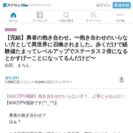
新規登録
ログイン
KADOKAWA Group
ホーム
ランキング
小説を探す
マイページ
その他
【完結】勇者の抱き合わせ。〜抱き合わせのいらな
い方として異世界に召喚されました。歩くだけで経
験値たまってレベルアップでステータス２倍になる
とかすげーことになってるんだけど〜
白田 まろん
★
4,691
1,290
応援コメント
10,249
小説のフォロワー
【600万PV感謝】抱き合わせのいらない方？ 上等じゃねぇか！
【600万PV感謝です(*^_^*)】
勇者の抱き合わせ？
はぁ？