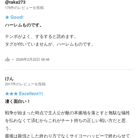
@taka273
175
件の
レビューを投稿
★
Good!
ハーレムものです。
テンポがよく、するすると読めます。
タグが付いていませんが、ハーレムものです。
2026年2月22日 08:48
けん
2317
件の
レビューを投稿
★★★
Excellent!!!
凄く面白い！
戦争が始まった時点で主人公が敵の本拠地を落とすと無駄な犠牲
を払わなくて済むからこれがチート持ちの正しい戦い方だと思
う。
最後は殺伐とした終わり方でなくサイコーハッピーで終わらせて