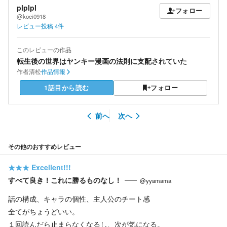
plplpl
フォロー
@koei0918
レビュー投稿
4
件
このレビューの作品
転生後の世界はヤンキー漫画の法則に支配されていた
作者
清松
作品情報
1話目から読む
フォロー
前へ
次へ
その他のおすすめレビュー
★★★
Excellent!!!
すべて良き！これに勝るものなし！
@yyamama
話の構成、キャラの個性、主人公のチート感
全てがちょうどいい。
１回読んだら止まらなくなるし、次が気になる。