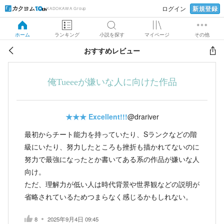
新規登録
ログイン
KADOKAWA Group
ホーム
ランキング
小説を探す
マイページ
その他
おすすめレビュー
俺Tueeeが嫌いな人に向けた作品
★★★
Excellent!!!
@drariver
最初からチート能力を持っていたり、Sランクなどの階
級にいたり、努力したところも挫折も描かれてないのに
努力で最強になったとか書いてある系の作品が嫌いな人
向け。
ただ、理解力が低い人は時代背景や世界観などの説明が
省略されているためつまらなく感じるかもしれない。
8
2025年9月4日 09:45