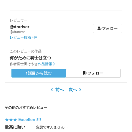
レビュワー
@drariver
フォロー
@drariver
レビュー投稿
4
件
このレビューの作品
何がために騎士は立つ
作者
富士田けやき
作品情報
1話目から読む
フォロー
前へ
次へ
その他のおすすめレビュー
★★★
Excellent!!!
最高に熱い
変態ですんません…