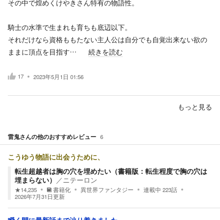
その中で煌めくけやきさん特有の物語性。
騎士の水準で生まれも育ちも底辺以下。
それだけなら資格ももたない主人公は自分でも自覚出来ない欲の
ままに頂点を目指す…
続きを読む
17
2023年5月1日 01:56
もっと見る
雷鬼
さんの他のおすすめレビュー
6
こうゆう物語に出会うために、
転生超越者は胸の穴を埋めたい（書籍版：転生程度で胸の穴は
埋まらない）
／
ニテーロン
★
14,235
書籍化
異世界ファンタジー
連載中
223
話
2026年7月31日
更新