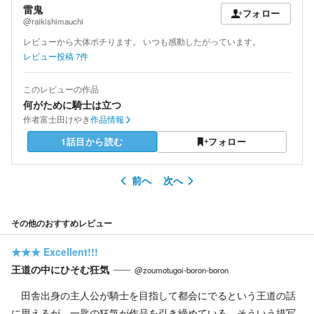
雷鬼
フォロー
@raikishimauchi
レビューから大体ポチります。 いつも感動したがっています。
レビュー投稿
7
件
このレビューの作品
何がために騎士は立つ
作者
富士田けやき
作品情報
1話目から読む
フォロー
前へ
次へ
その他のおすすめレビュー
★★★
Excellent!!!
王道の中にひそむ狂気
@zoumotugoi-boron-boron
田舎出身の主人公が騎士を目指して都会にでるという王道の話
に思えるが、一匙の狂気が作品を引き締めている。そういう描写