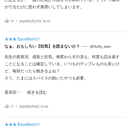
がでるたびに思わず身震いしてしまいます。
10
2024年6月27日 18:10
★★★
Excellent!!!
なぁ、おもしろい【狂気】を読まないか？
@Guilty_stars
先生の真骨頂、成長と狂気。相変わらずの冴え。何度も読み返す
ことになることは確定している。いつものテンプレものも良いけ
ど、毎回だったら飽きるよね？
そう、たまにはスパイスの効いたやつも必要。
是非読…
続きを読む
17
2023年8月9日 21:04
★★★
Excellent!!!