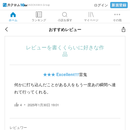
新規登録
ログイン
KADOKAWA Group
ホーム
ランキング
小説を探す
マイページ
その他
おすすめレビュー
レビューを書くくらいに好きな作
品
★★★
Excellent!!!
雷鬼
何かに打ち込んだことがある人をもう一度あの瞬間へ連
れて行ってくれる。
4
2025年1月30日 19:01
レビュワー