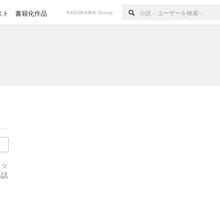
スト
書籍化作品
KADOKAWA Group
イッ
い話