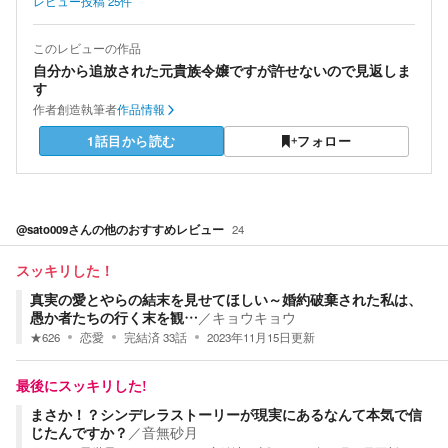
レビュー投稿
25
件
このレビューの作品
自分から追放された元貴族令嬢ですが許せないので見返しま
す
作者
創造執筆者
作品情報
1話目から読む
フォロー
@sato009
さんの他のおすすめレビュー
24
スッキリした！
真実の愛とやらの結末を見せてほしい～婚約破棄された私は、
愚か者たちの行く末を観…
／
キョウキョウ
★
626
恋愛
完結済
33
話
2023年11月15日
更新
最後にスッキリした!
まさか！？シンデレラストーリーが現実にあるなんて本気で信
じたんですか？
／
音無砂月