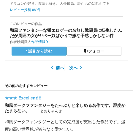
ドラゴンが好き。魔法も好き。人外最高。読むものに飢えてる
レビュー投稿
889
件
このレビューの作品
和風ファンタジーな鬱エロゲーの名無し戦闘員に転生したん
だが周囲の女がヤベー奴ばかりで嫌な予感しかしない件
作者
鉄鋼怪人
作品情報
1話目から読む
フォロー
前へ
次へ
その他のおすすめレビュー
★★★
Excellent!!!
和風ダークファンタジーをたっぷりと楽しめる名作です。湿度が
たまらない。
とおりゃんせ
和風ダークファンタジーとしての完成度が突出した作品です。湿
度の高い世界観が堪らなく愛おしい。