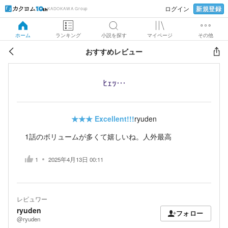
新規登録
ログイン
KADOKAWA Group
ホーム
ランキング
小説を探す
マイページ
その他
おすすめレビュー
ﾋｪｯ…
★★★
Excellent!!!
ryuden
1話のボリュームが多くて嬉しいね。人外最高
1
2025年4月13日 00:11
レビュワー
ryuden
フォロー
@ryuden