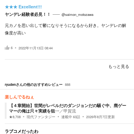
★★★
Excellent!!!
ヤンデレ経験者必見！！
@saimon_motozawa
元カノを思い出して鬱になりそうになるから好き。ヤンデレの解
像度が高い
6
2022年11月13日 08:44
もっと見る
ryuden
さんの他のおすすめレビュー
888
楽しんでるねぇ
【４章開始】世間がレベルだのダンジョンだの騒ぐ中、廃ゲー
マーの俺は只々実績を狙…
／
甲賀流
★
8,708
現代ファンタジー
連載中
63
話
2026年8月7日
更新
ラブコメだったわ