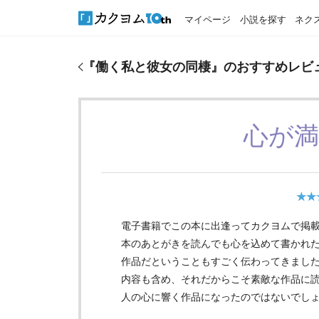
マイページ
小説を探す
ネク
『
働く私と彼女の同棲
』のおすすめレビュー
『
働く私と彼女の同棲
』のおすすめレビ
心が
★★
電子書籍でこの本に出逢ってカクヨムで掲
本のあとがきを読んでも心を込めて書かれ
作品だということもすごく伝わってきまし
内容も含め、それだからこそ素敵な作品に
人の心に響く作品になったのではないでしょ