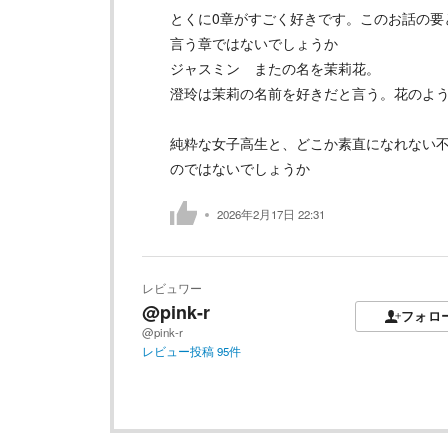
とくに0章がすごく好きです。このお話の要
言う章ではないでしょうか
ジャスミン またの名を茉莉花。
澄玲は茉莉の名前を好きだと言う。花のよ
純粋な女子高生と、どこか素直になれない
のではないでしょうか
2026年2月17日 22:31
レビュワー
@pink-r
フォロ
@pink-r
レビュー投稿
95
件