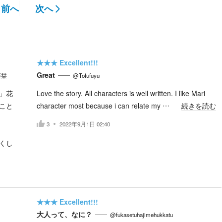
前へ
次へ
★★★
Excellent!!!
Great
藤栞
@Tofufuyu
」花
Love the story. All characters is well written. I like Mari
こと
character most because i can relate my …
続きを読む
3
2022年9月1日 02:40
くし
★★★
Excellent!!!
大人って、なに？
@fukasetuhajimehukkatu