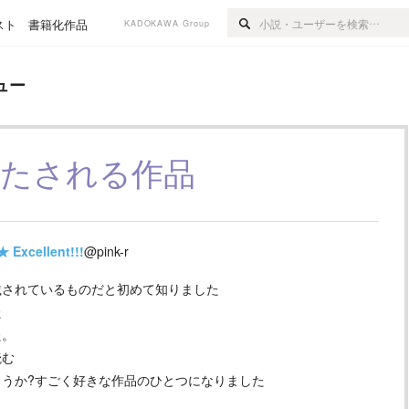
スト
書籍化作品
KADOKAWA Group
ュー
満たされる作品
★
Excellent!!!
@pink-r
載されているものだと初めて知りました
た
た。
読む
うか?すごく好きな作品のひとつになりました