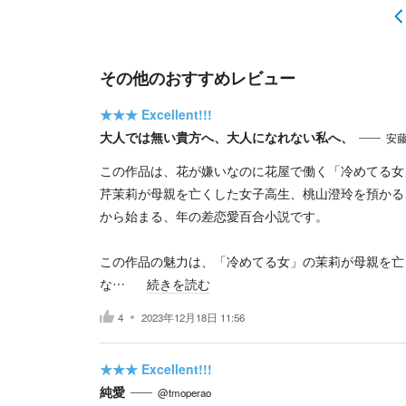
その他のおすすめレビュー
★★★
Excellent!!!
大人では無い貴方へ、大人になれない私へ、
安
この作品は、花が嫌いなのに花屋で働く「冷めてる女
芹茉莉が母親を亡くした女子高生、桃山澄玲を預かる
から始まる、年の差恋愛百合小説です。
この作品の魅力は、「冷めてる女」の茉莉が母親を亡
な…
続きを読む
4
2023年12月18日 11:56
★★★
Excellent!!!
純愛
@tmoperao