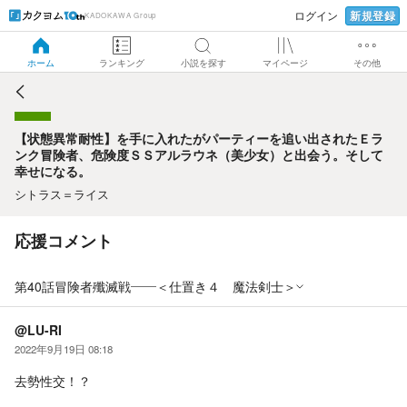
新規登録
ログイン
KADOKAWA Group
【状態異常耐性】を手に入れたがパーティーを追い出された
Ｅランク冒険者、危険度ＳＳアルラウネ（美少女）と出会
う。そして幸せになる。
ホーム
ランキング
小説を探す
マイページ
その他
【状態異常耐性】を手に入れたがパーティーを追い出されたＥラ
ンク冒険者、危険度ＳＳアルラウネ（美少女）と出会う。そして
幸せになる。
シトラス＝ライス
応援コメント
第40話冒険者殲滅戦――＜仕置き４ 魔法剣士＞
@LU-RI
2022年9月19日 08:18
去勢性交！？