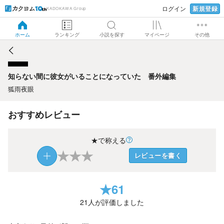
新規登録
ログイン
KADOKAWA Group
知らない間に彼女がいることになっていた 番外編集
ホーム
ランキング
小説を探す
マイページ
その他
知らない間に彼女がいることになっていた 番外編集
狐雨夜眼
おすすめレビュー
★で称える
★
★
★
レビューを書く
★
61
21
人が評価しました