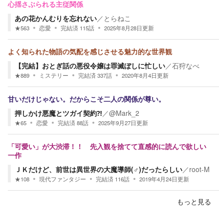
心揺さぶられる主従関係
あの花かんむりを忘れない
／
とらねこ
★
563
恋愛
完結済
115
話
2025年8月28日
更新
よく知られた物語の気配を感じさせる魅力的な世界観
【完結】おとぎ話の悪役令嬢は罪滅ぼしに忙しい
／
石狩なべ
★
889
ミステリー
完結済
337
話
2020年8月4日
更新
甘いだけじゃない。だからこそ二人の関係が尊い。
押しかけ悪魔とツガイ契約⁈
／
@Mark_2
★
65
恋愛
完結済
88
話
2025年9月27日
更新
「可愛い」が大渋滞！！ 先入観を捨てて直感的に読んで欲しい
一作
ＪＫだけど、前世は異世界の大魔導師(♂)だったらしい
／
root-M
★
108
現代ファンタジー
完結済
116
話
2019年4月24日
更新
もっと見る