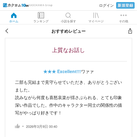
新規登録
ログイン
KADOKAWA Group
ホーム
ランキング
小説を探す
マイページ
その他
おすすめレビュー
上質なお話し
★★★
Excellent!!!
ワァァ
二部も完結まで見守らせていただき、ありがとうござい
ました。
読みながら何度も喜怒哀楽が揺さぶられる、とても印象
深い作品でした。作中のキャラクター同士の関係性の描
写がやっぱり好きです！
2026年3月9日 00:40