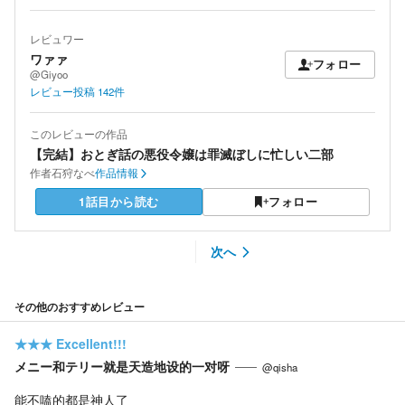
レビュワー
ワァァ
フォロー
@Giyoo
レビュー投稿
142
件
このレビューの作品
【完結】おとぎ話の悪役令嬢は罪滅ぼしに忙しい二部
作者
石狩なべ
作品情報
1話目から読む
フォロー
次へ
その他のおすすめレビュー
★★★
Excellent!!!
メニー和テリー就是天造地设的一对呀
@qisha
能不嗑的都是神人了