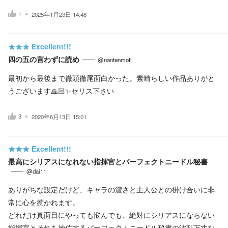
1
2025年1月23日 14:48
★★★
Excellent!!!
四の五の言わずに読め
@nantenmoti
最初から最後まで徹頭徹尾面白かった。素晴らしい作品ありがと
うございます🙏🏻✨セリス下さい
3
2020年6月13日 15:01
★★★
Excellent!!!
最高にシリアスになれない指揮官とパーフェクトニードル秘書
@dai11
ありがちな設定だけど、キャラの濃さと主人公との掛け合いに非
常に心を惹かれます。
どれだけ真面目にやっても悩んでも、絶対にシリアスにならない
指揮官とそれを補佐するパーフェクトニードル秘書の波乱万丈な