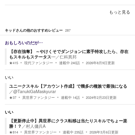
もっと見る
キッド
さんの他のおすすめレビュー
287
おもしろいのだが…
【存在強奪】 ～やけくそでダンジョンに素手特攻したら、存在
もスキルもステータス…
／
仁科異邦
★
415
現代ファンタジー
連載中
240
話
2026年8月9日
更新
いい
ユニークスキル【アカウント作成】で幾多の種族で最強になる
／
@TanukiGaMaskyurar
★
37
異世界ファンタジー
連載中
14
話
2024年2月23日
更新
いい
【更新停止中】異世界にクラス転移は当たりスキルでちょー楽
勝！？
／
村人傭兵A
★
814
異世界ファンタジー
連載中
235
話
2026年3月6日
更新