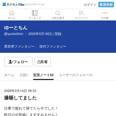
新規登録
ログイン
KADOKAWA Group
ホーム
ランキング
小説を探す
マイページ
その他
ゆーとちん
@yuutochinn
2023年5月18日
に登録
異世界ファンタジー
現代ファンタジー
フォロー
共有
ホーム
小説
2
近況ノート
52
ユーザーのフォロー
50
2026年3月14日 09:33
爆睡してました
仕事で疲れて寝てたら今でした！
昨日の分投稿しますすみません！