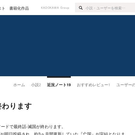
スト
書籍化作品
KADOKAWA Group
ホーム
小説
2
近況ノート
19
おすすめレビュー
1
ユーザー
終わります
。
ソードで最終話-滅国が終わります。
が明日投稿され、約3ヶ月間更新していた『亡国』が完結となりま