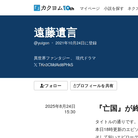
マイページ
小説を探す
ネク
遠藤遺言
@yuigon
2021年10月24日
に登録
異世界ファンタジー
現代ドラマ
TKn3CMdAid8PHkS
フォロー
プロフィールを共有
『亡国』が
2025年8月24日
15:30
タイトルの通りです
本日18時更新のエピ
そして短いエピローグ