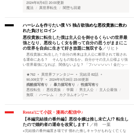
2024年8月6日 20:00
更新
魔法
異世界転生
闇堕ち回避
ハーレムを作りたい僕 VS 独占欲強めな悪役貴族に救わ
れた負けヒロイン
悪役貴族に転生した僕は主人公を倒せるくらいの世界最
強となり、悪役らしく女を囲って自分の思うがままにこ
の世界を自由に生きて好き放題に無双する
／
リヒト
悪役貴族に転生した？自分の将来は主人公に断罪されて殺され
る運命にある？ そんなもの知るか。自分がその主人公様より強
い世界最強になれば、関係ないよな？ 「フハハハハハ！金だっ…
★
762
異世界ファンタジー
完結済
82
話
90,009
文字
2024年9月28日 23:00
更新
残酷描写有り
暴力描写有り
性描写有り
悪役転生
悪役貴族
学園
男主人公
主人公最強
無双
ハーレム
カクヨムオンリー
Renta!にて小説・漫画の配信中♪
【本編完結後の番外編】悪役令嬢は推し未亡人!? 転生し
たので婚約者の運命を改変します！
／
柊 一葉
※完結後の番外編置き場です 惚れた推しキャラがもれなく亡くな