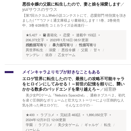
悪役令嬢の父親に転生したので、妻と娘を溺愛します
／
yui/サウスのサウス
【第7回カクヨムWeb小説コンテストにて、恋愛部門 特別賞を頂き
ました( *´꒳`*)ファミ通文庫様より書籍化します！1巻、2巻発売
中、3巻 6/28発売 コミカライズ企画進行…
★
5,427
書籍化
恋愛
連載中
153
話
206,373
文字
2023年1月16日 08:51
更新
残酷描写有り
暴力描写有り
性描写有り
異世界転生
溺愛
悪役令嬢
父親
甘々
ヤンデレ
依存
乙女ゲーム
メインキャラよりモブが好きなこともある
エロゲ世界に転生したので、最推しの攻略不可能キャラ
をヒロインにしてみせる！～前世の記憶を頼りに、襲い
かかる数多のバッドエンドを乗り越えろ～
／
紐育静
美少女PCゲーム『Nebula's Space2nd』、通称ネブスペ２。初代
を凌ぐ圧倒的なボリュームと壮大なストーリーにより圧倒的な人
気を誇った神エロゲだ。 そんなエロゲの…
★
400
ラブコメ
完結済
463
話
1,890,050
文字
2024年12月31日 12:00
更新
学園
ラブコメ
美少女ゲーム
ギャルゲ
転生
ハーレム