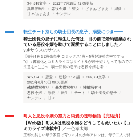
344,618
文字
2022年7月25日 12:05
更新
異世界転生
悪役令嬢
聖女
ざまぁ/ざまあ
溺愛
甘々/あまあま
ヤンデレ
転生チート持ちの騎士団長の息子、溺愛につき――
騎士団長の息子に転生した俺は、目の前で婚約破棄され
ている悪役令嬢を助けて溺愛することにしました
／
yui/サウスのサウス
【書籍1巻＆2巻発売中 コミックス1巻～5巻好評発売中です|ω・
*)】 ※書籍化とコミカライズはタイトルが若干短くなってるのでご
注意をm(_ _)m「騎士団長の息子は悪役令嬢を溺…
★
5,174
恋愛
連載中
128
話
266,361
文字
2023年6月10日 08:05
更新
残酷描写有り
暴力描写有り
性描写有り
悪役令嬢
溺愛
転生
チート
騎士団長の息子
ヤンデレ
甘々
町人と悪役令嬢の努力と純愛の逆転物語【完結済】
【Web版】町人Aは悪役令嬢をどうしても救いたい【コ
ミカライズ連載中】
／
一色孝太郎
王都の貧しい母子家庭で育つ 8 才の少年アレンは、母子二人で貧