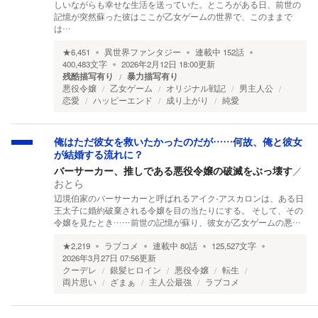
しいながらも幸せな生活を送っていた。ところがある日、前世の
記憶が突然蘇った彼はここが乙女ゲームの世界で、このままで
は…
★
6,451
異世界ファンタジー
連載中
152
話
400,483
文字
2026年2月12日 18:00
更新
残酷描写有り
暴力描写有り
悪役令嬢
乙女ゲーム
オリジナル戦記
男主人公
恋愛
ハッピーエンド
成り上がり
純愛
俺はただ彼女を救いたかったのだが……何故、俺と彼女
が結婚する流れに？
バーサーカー、推しである悪役令嬢の破滅をぶっ壊す
／
おとら
辺境伯家のバーサーカーと呼ばれるアイク-アスカロンは、ある日
王太子に婚約破棄される令嬢を目の当たりにする。 そして、その
令嬢を見たとき……前世の記憶が蘇り、彼女が乙女ゲームの悪…
★
2,219
ラブコメ
連載中
80
話
125,527
文字
2026年3月27日 07:56
更新
クーデレ
銀髪ヒロイン
悪役令嬢
転生
両片思い
ざまぁ
主人公最強
ラブコメ