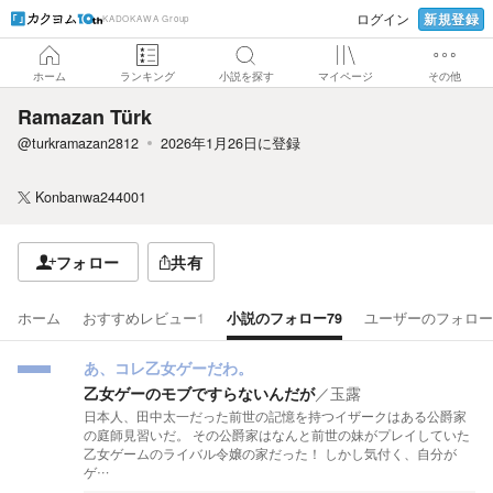
新規登録
ログイン
KADOKAWA Group
ホーム
ランキング
小説を探す
マイページ
その他
Ramazan Türk
@turkramazan2812
2026年1月26日
に登録
Konbanwa244001
フォロー
共有
ホーム
おすすめレビュー
1
小説のフォロー
79
ユーザーのフォロー
あ、コレ乙女ゲーだわ。
乙女ゲーのモブですらないんだが
／
玉露
日本人、田中太一だった前世の記憶を持つイザークはある公爵家
の庭師見習いだ。 その公爵家はなんと前世の妹がプレイしていた
乙女ゲームのライバル令嬢の家だった！ しかし気付く、自分が
ゲ…