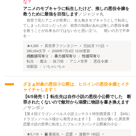
な？
アニメのモブキャラに転生したけど、推しの悪役令嬢を
救うために最強を目指します
／
ジャジャ丸
前世で見たアニメの世界に、名も無きモブキャラとして転生し
てしまったロロンだったが、前世の知識があれば推しの悪役令嬢
を救うことが出来るのではないかと思い立つ。 呪いの力で不幸
を…
★
4,260
異世界ファンタジー
完結済
111
話
280,054
文字
2026年7月4日 12:00
更新
残酷描写有り
暴力描写有り
性描写有り
転生
魔法
抜刀術
アニメ世界
悪役令嬢
幼馴染
いちゃいちゃ
ざまぁ対象の悪役小公爵は、ヒロインの悪役令嬢とイチ
ャイチャします！
【6/5発売！】転生先は自作小説の悪役小公爵でした 断
罪されたくないので敵対から溺愛に物語を書き換えます
／
サンボン
【第４回ドラゴンノベルス小説コンテスト特別賞受賞！】 【6/5に
ドラゴンノベルス様から発売されます！】 自分が書いた異世界
恋愛小説の世界に転生したブルックスバンク公爵家の小公…
★
5,116
書籍化
恋愛
連載中
160
話