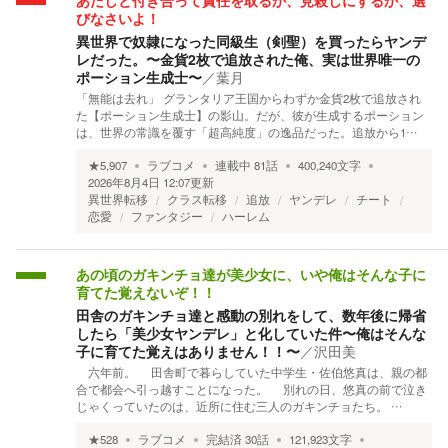
あたしと付き合って責任を取るか、見殺しにするか、選
びなさいよ！
異世界で奴隷になった同級生（剣聖）を買ったらヤンデ
レだった。〜金貨2枚で追放された俺、実は世界唯一の
ポーション生成士〜
／
葉月
「無能は去れ」 グランタリア王国からわずか金貨2枚で追放され
た【ポーション生成士】の影山。だが、彼が生成するポーション
は、世界の常識を覆す「超高純度」の逸品だった。 ​追放から1…
★
5,907
ラブコメ
連載中
81
話
400,240
文字
2026年8月4日 12:07
更新
異世界転移
クラス転移
追放
ヤンデレ
チート
恋愛
ファンタジー
ハーレム
あの頃のガキンチョ達が美少女に、いや俺はそんな子に
育てた覚えないぞ！！
田舎のガキンチョ達と感動の別れをして、数年後に帰省
したら「美少女ヤンデレ」と化していた件〜俺はそんな
子に育てた覚えはありません！！〜
／
沢田美
六年前。 田舎町で暮らしていた中学生・佐伯悠真は、親の都
合で都会へ引っ越すことになった。 別れの日、悠真の前で泣き
じゃくっていたのは、近所に住む三人のガキンチョたち。 …
★
528
ラブコメ
完結済
30
話
121,923
文字