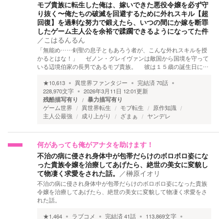
モブ貴族に転生した俺は、嫁いできた悪役令嬢を必ず守
り抜く〜俺たちの破滅を回避するために外れスキル【超
回復】を過剰な努力で鍛えたら、いつの間にか嫁を断罪
したゲーム主人公を余裕で蹂躙できるようになってた件
／
こはるんるん
「無能め……剣聖の息子ともあろう者が、こんな外れスキルを授
かるとはな！」 ゼノン・グレイヴァンは敵国から国境を守って
いる辺境伯家の長男であるモブ貴族。 彼は１５歳の誕生日に…
★
10,613
異世界ファンタジー
完結済
70
話
228,970
文字
2026年3月11日 12:01
更新
残酷描写有り
暴力描写有り
ゲーム世界
異世界転生
モブ転生
原作知識
主人公最強
成り上がり
ざまぁ
ヤンデレ
何があっても俺がアナタを助けます！
不治の病に侵され身体中が包帯だらけのボロボロ姿にな
った貴族令嬢を治療してあげたら、絶世の美女に変貌し
て物凄く求愛をされた話。
／
榊原イオリ
不治の病に侵され身体中が包帯だらけのボロボロ姿になった貴族
令嬢を治療してあげたら、絶世の美女に変貌して物凄く求愛をさ
れた話。
★
1,464
ラブコメ
完結済
41
話
113,869
文字