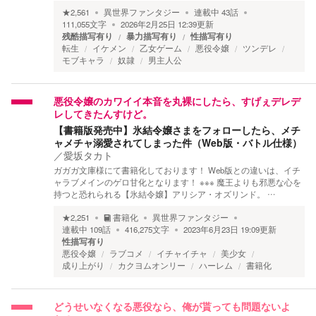
★
2,561
異世界ファンタジー
連載中
43
話
111,055
文字
2026年2月25日 12:39
更新
残酷描写有り
暴力描写有り
性描写有り
転生
イケメン
乙女ゲーム
悪役令嬢
ツンデレ
モブキャラ
奴隷
男主人公
悪役令嬢のカワイイ本音を丸裸にしたら、すげぇデレデ
レしてきたんすけど。
【書籍版発売中】氷結令嬢さまをフォローしたら、メチ
ャメチャ溺愛されてしまった件（Web版・バトル仕様）
／
愛坂タカト
ガガガ文庫様にて書籍化しております！ Web版との違いは、イチ
ャラブメインのゲロ甘化となります！ ※※※ 魔王よりも邪悪な心を
持つと恐れられる【氷結令嬢】アリシア・オズリンド。 …
★
2,251
書籍化
異世界ファンタジー
連載中
109
話
416,275
文字
2023年6月23日 19:09
更新
性描写有り
悪役令嬢
ラブコメ
イチャイチャ
美少女
成り上がり
カクヨムオンリー
ハーレム
書籍化
どうせいなくなる悪役なら、俺が貰っても問題ないよ