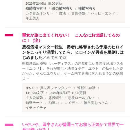
2026年2月6日 18:00
更新
残酷描写有り
暴力描写有り
性描写有り
カクヨムオンリー
魔法
貴族令嬢
ハッピーエンド
年上美人
聖女が旅に出てくれない！ こんなにお世話してるの
に！（泣）
悪役酒場マスター転生 勇者に略奪される予定のヒロイ
ンをこっそり溺愛してたら、ヒロインが勇者を罵倒しは
じめました
／
めでめで汰
難易度高めRPG『ハーディアス』の序盤街にいる悪役酒場マスタ
ー【ユウリ】。それが前世・地味な少年「ユウト」の転生した姿
だった。そんなユウリが、ゲーム内で勇者に奪われる予定の奴隷
ヒ…
★
502
異世界ファンタジー
連載中
43
話
141,633
文字
2026年4月4日 11:05
更新
主人公最強
悪役転生
悪役ロールプレイ
知識チート
勘違い
コメディ
無自覚おっさん
イチャイチャ
いやいや、田中さんが普通ってお前ら正気か？世界で一
番可愛いだろ！