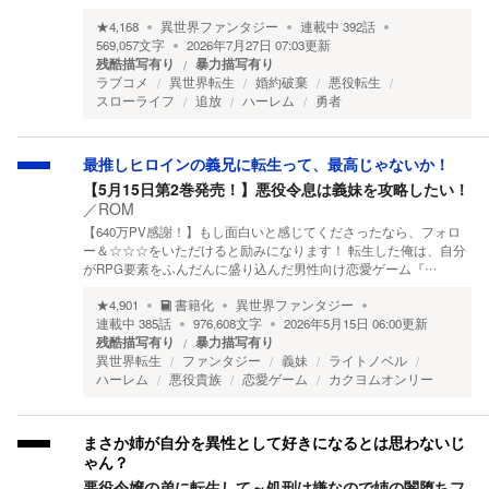
★
4,168
異世界ファンタジー
連載中
392
話
569,057
文字
2026年7月27日 07:03
更新
残酷描写有り
暴力描写有り
ラブコメ
異世界転生
婚約破棄
悪役転生
スローライフ
追放
ハーレム
勇者
最推しヒロインの義兄に転生って、最高じゃないか！
【5月15日第2巻発売！】悪役令息は義妹を攻略したい！
／
ROM
【640万PV感謝！】もし面白いと感じてくださったなら、フォロ
ー＆☆☆☆をいただけると励みになります！ 転生した俺は、自分
がRPG要素をふんだんに盛り込んだ男性向け恋愛ゲーム『…
★
4,901
書籍化
異世界ファンタジー
連載中
385
話
976,608
文字
2026年5月15日 06:00
更新
残酷描写有り
暴力描写有り
異世界転生
ファンタジー
義妹
ライトノベル
ハーレム
悪役貴族
恋愛ゲーム
カクヨムオンリー
まさか姉が自分を異性として好きになるとは思わないじ
ゃん？
悪役令嬢の弟に転生して～処刑は嫌なので姉の闇堕ちフ