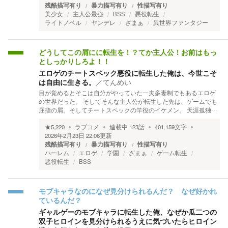
残酷描写有り
暴力描写有り
性描写有り
美少女
主人公最強
BSS
悪役転生
ライトノベル
ヤンデレ
ざまぁ
異世界ファンタジー
どうしてこの屑にに転生を！？てか主人公！お前はもっ
としっかりしろよ！！
エロゲのチートスペック悪役に転生した俺は、今世こそ
は自由に生きる。
／
てんめい
目が覚めるとそこは自分がやっていた一夫多妻制でもあるエロゲ
の世界だった。 そしてそんな主人公が転生した先は、ゲームでも
屈指の屑。そしてチートスペックの竿役のイケメン。 天涯孤独…
★
5,220
ラブコメ
連載中
123
話
401,159
文字
2026年2月23日 22:06
更新
残酷描写有り
暴力描写有り
性描写有り
ハーレム
エロゲ
学園
ざまぁ
ゲーム転生
悪役転生
BSS
モブキャラなのになぜ見分けられるんだ？ なぜ好かれ
ているんだ？
ギャルゲーのモブキャラに転生した俺、なぜか瓜二つの
双子ヒロインを見分けられるうえに気づいたらヒロイン