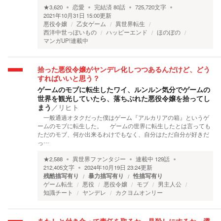
★
3,620
恋愛
完結済
80
話
725,720
文字
2021年10月31日 15:00
更新
悪役令嬢
乙女ゲーム
異世界転生
西洋中世っぽいもの
ハッピーエンド
ほのぼの
マンガUP!連載中
拾った悪役令嬢がヤンデレ化しつつあるんだけど、どう
すればいいと思う？
ゲームのモブに転生したワイ、ルンルン気分でゲームの
世界を観光していたら、落ちぶれた悪役令嬢を拾ってし
まう
／
リヒト
一般通過オタクだった僕はゲーム『アルカリアの箱』というゲ
ームのモブに転生した。 ゲームの世界に転生したとは言っても
ただのモブ、何か出来るわけでもなく、自分はただ自分が好きだ
っ…
★
2,588
異世界ファンタジー
連載中
129
話
212,405
文字
2024年10月19日 23:24
更新
残酷描写有り
暴力描写有り
性描写有り
ゲーム転生
悪役
悪役令嬢
モブ
男主人公
知識チート
ヤンデレ
カクヨムオンリー