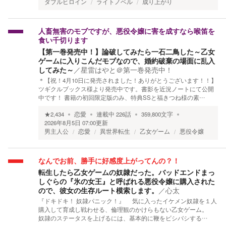
ダブルヒロイン
ライトノベル
成り上がり
人畜無害のモブですが、悪役令嬢に害を成すなら喉笛を
食い千切ります
【第一巻発売中！】論破してみたら一石二鳥した～乙女
ゲームに入りこんだモブなので、婚約破棄の場面に乱入
してみた～
／
星雷はやと＠第一巻発売中！
＊【祝！4月10日に発売されました！ありがとうございます！！】
ツギクルブックス様より発売中です。書影を近況ノートにて公開
中です！ 書籍の初回限定版のみ、特典SSと福きつね様の素…
★
2,434
恋愛
連載中
226
話
359,800
文字
2026年8月5日 07:00
更新
男主人公
恋愛
異世界転生
乙女ゲーム
悪役令嬢
なんでお前、勝手に好感度上がってんの？！
転生したら乙女ゲームの奴隷だった。バッドエンドまっ
しぐらの『氷の女王』と呼ばれる悪役令嬢に購入された
ので、彼女の生存ルート模索します。
／
心太
『ドキドキ！ 奴隷パニック！』 気に入ったイケメン奴隷を１人
購入して育成し戦わせる、倫理観のかけらもない乙女ゲーム。
奴隷のステータスを上げるには、基本的に鞭をビシバシする…