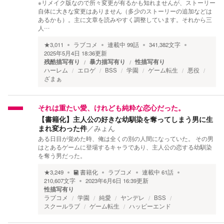
※リメイク版なので所々変更が有るかも知れませんが、ストーリー
自体に大きな変更はありません（多少のストーリーの追加などは
あるかも）。主に文章を読みやすく調整しています。それから三
人…
★
3,011
ラブコメ
連載中
99
話
341,382
文字
2025年5月4日 18:36
更新
残酷描写有り
暴力描写有り
性描写有り
ハーレム
エロゲ
BSS
学園
ゲーム転生
悪役
ざまぁ
それは重たい愛、けれども純粋な恋心だった。
【書籍化】主人公の好きな幼馴染を奪ってしまう男に生
まれ変わった件
／
みょん
ある日目が覚めた時、俺は全くの別の人間になっていた。 その男
はとあるゲームに登場するキャラであり、主人公の恋する幼馴染
を奪う男だった。
★
3,249
書籍化
ラブコメ
連載中
61
話
210,607
文字
2023年6月6日 16:39
更新
性描写有り
ラブコメ
学園
純愛
ヤンデレ
BSS
スクールラブ
ゲーム転生
ハッピーエンド