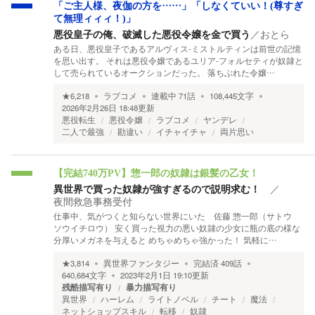
「ご主人様、夜伽の方を……」「しなくていい！(尊すぎ
て無理ィィィ！)」
悪役皇子の俺、破滅した悪役令嬢を金で買う
／
おとら
ある日、悪役皇子であるアルヴィス-ミストルティンは前世の記憶
を思い出す。 それは悪役令嬢であるユリア-フォルセティが奴隷と
して売られているオークションだった。 落ちぶれた令嬢…
★
6,218
ラブコメ
連載中
71
話
108,445
文字
2026年2月26日 18:48
更新
悪役転生
悪役令嬢
ラブコメ
ヤンデレ
二人で最強
勘違い
イチャイチャ
両片思い
【完結740万PV】惣一郎の奴隷は銀髪の乙女！
異世界で買った奴隷が強すぎるので説明求む！
／
夜間救急事務受付
仕事中、気がつくと知らない世界にいた 佐藤 惣一郎（サトウ
ソウイチロウ） 安く買った視力の悪い奴隷の少女に瓶の底の様な
分厚いメガネを与えると めちゃめちゃ強かった！ 気軽に…
★
3,814
異世界ファンタジー
完結済
409
話
640,684
文字
2023年2月1日 19:10
更新
残酷描写有り
暴力描写有り
異世界
ハーレム
ライトノベル
チート
魔法
ネットショップスキル
転移
奴隷