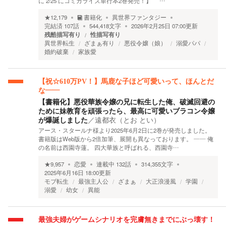
に 2/25 にコミカライズ単行本2巻発売！】 …
★
12,179
書籍化
異世界ファンタジー
完結済
107
話
544,418
文字
2026年2月25日 07:00
更新
残酷描写有り
性描写有り
異世界転生
ざまぁ有り
悪役令嬢（娘）
溺愛パパ
婚約破棄
家族愛
【祝☆610万PV！】馬鹿な子ほど可愛いって、ほんとだ
な――
【書籍化】悪役華族令嬢の兄に転生した俺、破滅回避の
ために妹教育を頑張ったら、最高に可愛いブラコン令嬢
が爆誕しました
／
遠都衣（とお とい）
アース・スタールナ様より2025年6月2日に2巻が発売しました。
書籍版はWeb版から2倍加筆、展開も異なっております。 ―― 俺
の名前は西園寺蓮。 四大華族と呼ばれる、西園寺…
★
9,957
恋愛
連載中
132
話
314,355
文字
2025年6月16日 18:00
更新
モブ転生
最強主人公
ざまぁ
大正浪漫風
学園
溺愛
幼女
異能
最強夫婦がゲームシナリオを完膚無きまでにぶっ壊す！