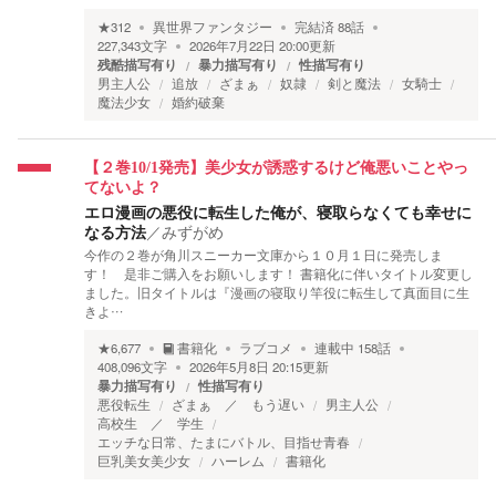
★
312
異世界ファンタジー
完結済
88
話
227,343
文字
2026年7月22日 20:00
更新
残酷描写有り
暴力描写有り
性描写有り
男主人公
追放
ざまぁ
奴隷
剣と魔法
女騎士
魔法少女
婚約破棄
【２巻10/1発売】美少女が誘惑するけど俺悪いことやっ
てないよ？
エロ漫画の悪役に転生した俺が、寝取らなくても幸せに
なる方法
／
みずがめ
今作の２巻が角川スニーカー文庫から１０月１日に発売しま
す！ 是非ご購入をお願いします！ 書籍化に伴いタイトル変更し
ました。旧タイトルは『漫画の寝取り竿役に転生して真面目に生
きよ…
★
6,677
書籍化
ラブコメ
連載中
158
話
408,096
文字
2026年5月8日 20:15
更新
暴力描写有り
性描写有り
悪役転生
ざまぁ ／ もう遅い
男主人公
高校生 ／ 学生
エッチな日常、たまにバトル、目指せ青春
巨乳美女美少女
ハーレム
書籍化