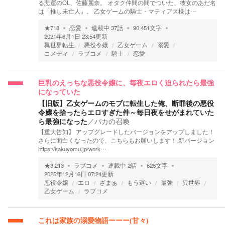
る悲運のOL、佐藤麗奈。 オタク仲間の間でついた、彼女のあだ名
は「推し未亡人」。 乙女ゲームの騎士・マティアス様は…
★
718
恋愛
連載中
37
話
90,451
文字
2021年6月1日 23:54
更新
異世界転生
悪役令嬢
乙女ゲーム
溺愛
コメディ
ラブコメ
騎士
恋愛
巨乳のえっちな悪役令嬢に、毎夜エロく迫られたら最強
になっていた
【旧版】乙女ゲームのモブに転生した俺、断罪後の悪役
令嬢を拾ったらエロすぎた件～毎日夜をせがまれていた
ら最強になった
／
パカの召喚
【重大告知】 アップグレードしたバージョンをアップしました！
さらに面白くなったので、こちらもお願いします！ 新バージョン
https://kakuyomu.jp/work…
★
3,213
ラブコメ
連載中
2
話
626
文字
2025年12月16日 07:24
更新
悪役令嬢
エロ
ざまぁ
もう遅い
最強
異世界
乙女ゲーム
ラブコメ
これは家族の溺愛物語ーーー(甘々)