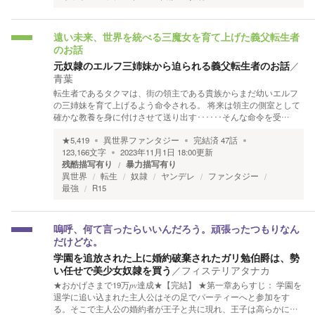
遠い未来、世界を統べる三魔女を育て上げた義父転生者
のお話
元奴隷のエルフ三姉妹から迫られる義父転生者のお話
／
青葉
転生者であるタクマは、街の領主である貴族からまだ幼いエルフ
の三姉妹を育て上げるよう命令される。 将来は領主の側室として
確かな教養を身に付けさせて送り出す･･････そんな命令を受…
★
5,419
異世界ファンタジー
完結済
47
話
123,166
文字
2023年11月1日 18:00
更新
残酷描写有り
暴力描写有り
異世界
転生
奴隷
ヤンデレ
ファンタジー
最強
R15
嗚呼、何て言ったらいいんだろう。頑張ったつもりなん
だけどな。
学園を追放された上に婚約破棄されたガリ勉伯爵は、勢
い任せで美少女奴隷を買う
／
フィステリアタナカ
★おかげさまで19万𝑝𝑣達成★【完結】 ★第一章あらすじ： 学園を
退学に追い込まれた主人公はその足でパーティーへと参加をす
る。そこで主人公の婚約者が王子と共に現れ、王子は高らかに…