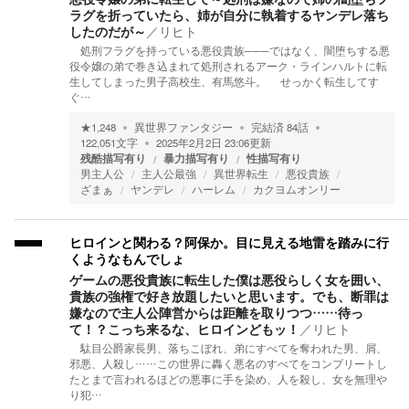
ラグを折っていたら、姉が自分に執着するヤンデレ落ち
したのだが～
／
リヒト
処刑フラグを持っている悪役貴族───ではなく、闇堕ちする悪
役令嬢の弟で巻き込まれて処刑されるアーク・ラインハルトに転
生してしまった男子高校生、有馬悠斗。 せっかく転生してす
ぐ…
★
1,248
異世界ファンタジー
完結済
84
話
122,051
文字
2025年2月2日 23:06
更新
残酷描写有り
暴力描写有り
性描写有り
男主人公
主人公最強
異世界転生
悪役貴族
ざまぁ
ヤンデレ
ハーレム
カクヨムオンリー
ヒロインと関わる？阿保か。目に見える地雷を踏みに行
くようなもんでしょ
ゲームの悪役貴族に転生した僕は悪役らしく女を囲い、
貴族の強権で好き放題したいと思います。でも、断罪は
嫌なので主人公陣営からは距離を取りつつ……待っ
て！？こっち来るな、ヒロインどもッ！
／
リヒト
駄目公爵家長男、落ちこぼれ、弟にすべてを奪われた男、屑、
邪悪、人殺し……この世界に轟く悪名のすべてをコンプリートし
たとまで言われるほどの悪事に手を染め、人を殺し、女を無理や
り犯…