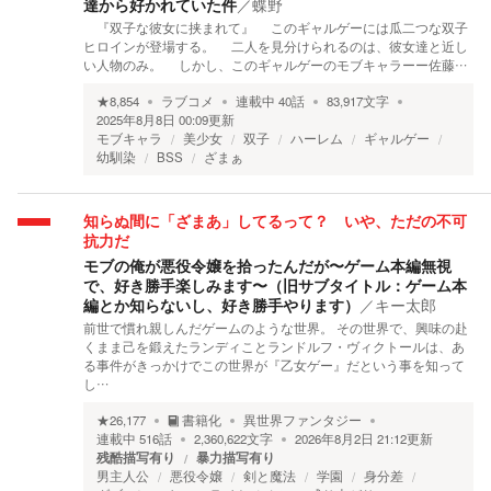
達から好かれていた件
／
蝶野
『双子な彼女に挟まれて』 このギャルゲーには瓜二つな双子
ヒロインが登場する。 二人を見分けられるのは、彼女達と近し
い人物のみ。 しかし、このギャルゲーのモブキャラーー佐藤…
★
8,854
ラブコメ
連載中
40
話
83,917
文字
2025年8月8日 00:09
更新
モブキャラ
美少女
双子
ハーレム
ギャルゲー
幼馴染
BSS
ざまぁ
知らぬ間に「ざまあ」してるって？ いや、ただの不可
抗力だ
モブの俺が悪役令嬢を拾ったんだが〜ゲーム本編無視
で、好き勝手楽しみます〜（旧サブタイトル：ゲーム本
編とか知らないし、好き勝手やります）
／
キー太郎
前世で慣れ親しんだゲームのような世界。 その世界で、興味の赴
くまま己を鍛えたランディことランドルフ・ヴィクトールは、あ
る事件がきっかけでこの世界が『乙女ゲー』だという事を知って
し…
★
26,177
書籍化
異世界ファンタジー
連載中
516
話
2,360,622
文字
2026年8月2日 21:12
更新
残酷描写有り
暴力描写有り
男主人公
悪役令嬢
剣と魔法
学園
身分差