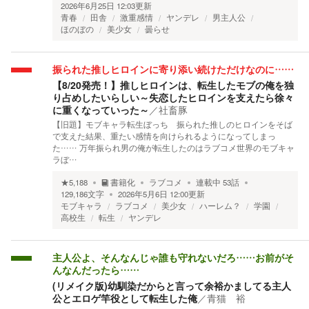
2026年6月25日 12:03
更新
青春
田舎
激重感情
ヤンデレ
男主人公
ほのぼの
美少女
曇らせ
振られた推しヒロインに寄り添い続けただけなのに……
【8/20発売！】推しヒロインは、転生したモブの俺を独
り占めしたいらしい～失恋したヒロインを支えたら徐々
に重くなっていった～
／
社畜豚
【旧題】モブキャラ転生ぼっち 振られた推しのヒロインをそば
で支えた結果、重たい感情を向けられるようになってしまっ
た…… 万年振られ男の俺が転生したのはラブコメ世界のモブキャ
ラぼ…
★
5,188
書籍化
ラブコメ
連載中
53
話
129,186
文字
2026年5月6日 12:00
更新
モブキャラ
ラブコメ
美少女
ハーレム？
学園
高校生
転生
ヤンデレ
主人公よ、そんなんじゃ誰も守れないだろ……お前がそ
んなんだったら……
(リメイク版)幼馴染だからと言って余裕かましてる主人
公とエロゲ竿役として転生した俺
／
青猫 裕