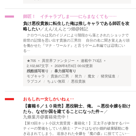
師匠！ イチャラブしま――にらまなくても……
負け悪役貴族に転生した俺は推しキャラである師匠を攻
略したい
／
えん/えんとつ畑@雑記
クロウベルは兄のイジメにより階段から落とされたショックで
前世の記憶を思い出す貴族の三男坊 自分の名に聞き覚えあり頭
を働かせた『マナ・ワールド』と言うゲーム本編では辺境にい
る…
★
705
異世界ファンタジー
連載中
713
話
2,102,667
文字
2026年8月6日 00:02
更新
残酷描写有り
暴力描写有り
モブキャラ
貴族の三男
努力
魔女
猪突猛進
ラブコメ
ちょい無双
悪役貴族
おもしれー女しかいねぇ…
【書籍６／１０発売】悪役騎士、俺。 ～悪役令嬢を助け
たら、なぜか国を建てることになった件～
／
九條葉月@書籍発売中！
【第13回ネット小説大賞受賞・書籍化！】 王太子が参加するパー
ティーの警備をしていた騎士・アークはなぜか婚約破棄騒動に巻
き込まれてしまう。 追放された令嬢を『魔の森』に捨ててこい…