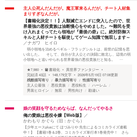
主人公死んだんだが。魔王軍来るんだが。チート人材集
まりすぎなんだが。
【書籍化決定！！】人類滅亡エンドに突入したので、世
界最強の悪役貴族は油断慢心をやめました。〜難民を受
け入れまくってたら領地が『最後の砦』に。絶対防御ス
キルと人材チートを駆使してゲーム知識で無双します～
／
ナガワ ヒイロ
弱小領地を治めるベギル・フラッグシルトは、前世の記憶を思
い出した。 そして、自分が主人公との決闘に敗北し、辺境の弱
小領地へと追いやられる世界最強の悪役貴族だと知る。 …
★
7,980
書籍化
異世界ファンタジー
完結済
43
話
148,179
文字
2026年5月19日 07:08
更新
残酷描写有り
暴力描写有り
性描写有り
主人公最強
悪役貴族
悪役転生
ハーレム
男装ヒロイン
無双
男性向け
勘違い
娘の笑顔を守るためならば、なんだってやるさ
俺の愛娘は悪役令嬢【Web版】
／
かわもり かぐら（旧：かぐら）
【少年エースplusにて ほづみりや 先生によるコミカライズ連載
中！】 【書籍1巻＆2巻、コミカライズ単行本1巻発売中！ さら