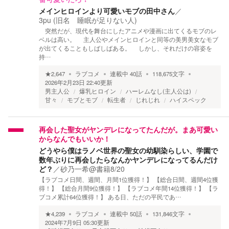
メインヒロインより可愛いモブの田中さん
／
3pu (旧名 睡眠が足りない人)
突然だが、現代を舞台にしたアニメや漫画に出てくるモブのレ
ベルは高い。 主人公やメインヒロインと同等の美男美女なモブ
が出てくることもしばしばある。 しかし、それだけの容姿を
持…
★
2,647
ラブコメ
連載中
40
話
118,675
文字
2026年2月23日 22:40
更新
男主人公
爆乳ヒロイン
ハーレムなし(主人公は)
甘々
モブとモブ
転生者
じれじれ
ハイスペック
再会した聖女がヤンデレになってたんだが。まあ可愛い
からなんでもいいか！
どうやら僕はラノベ世界の聖女の幼馴染らしい、学園で
数年ぶりに再会したらなんかヤンデレになってるんだけ
ど？
／
砂乃一希@書籍8/20
【ラブコメ日間、週間、月間1位獲得！】 【総合日間、週間4位獲
得！】 【総合月間9位獲得！】 【ラブコメ年間14位獲得！】 【ラ
ブコメ累計64位獲得！】 ある日、ただの平民であ…
★
4,239
ラブコメ
連載中
50
話
131,846
文字
2024年7月9日 05:30
更新