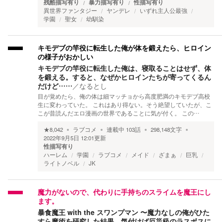
残酷描写有り
暴力描写有り
性描写有り
異世界ファンタジー
ヤンデレ
いずれ主人公最強
学園
聖女
幼馴染
キモデブの竿役に転生した俺が体を鍛えたら、ヒロイン
の様子がおかしい
キモデブの竿役に転生した俺は、寝取ることはせず、体
を鍛える。すると、なぜかヒロインたちが寄ってくるん
だけど……
／
なるとし
目が覚めたら、俺の体は細マッチョから高度肥満のキモデブ高校
生に変わっていた。 これはあり得ない。そう絶望していたが、こ
こが昔読んだエロ漫画の世界であることに気が付く。 この…
★
8,042
ラブコメ
連載中
103
話
298,148
文字
2022年9月5日 12:01
更新
性描写有り
ハーレム
学園
ラブコメ
メイド
ざまぁ
巨乳
ライトノベル
JK
魔力がないので、代わりに手持ちのスライムを魔王にし
ます。
暴食魔王 with the スワンプマン 〜魔力なしの俺がひた
すら魔術を研究した結果、気付けば厄災級のラスボスに