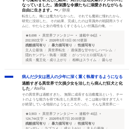
なっていました。過保護な令嬢たちに溺愛されながらも
自由に生きます。〜
／
卵座
転生した。俺には魔力がなかった。 それでも魔術に憧れたから、
研究に没頭した。 その結果、完成したのは常識外の戦闘用スライ
ムに、やたらと女の母性をくすぐるらしい付属品の俺。 …
★
8,698
異世界ファンタジー
連載中
64
話
202,553
文字
2026年3月13日 00:10
更新
残酷描写有り
暴力描写有り
性描写有り
主人公最強
異世界転生
過保護な甘やかしハーレム
隠れヤンデレ・執着・溺愛
がっつりエロ描写あり
成長・魔王化・成り上がり
相棒はスライム
曇らせ
病んだ少女は恩人の少年に深く重く執着するようになる
過酷すぎる異世界で欠損少女を治したら病んだ狂犬と化
した
／
AteRa
その異世界は過酷すぎた。 無限に成長する治癒魔法という、チー
トのような能力を得て転生した異世界。 そこは敵が強すぎて人々
が絶望している地獄のようなところだった。 そんな異世界に…
★
3,903
異世界ファンタジー
連載中
40
話
124,744
文字
2026年6月7日 20:00
更新
残酷描写有り
暴力描写有り
性描写有り
ヤンデレ
ラブコメ
成り上がり
主人公最強