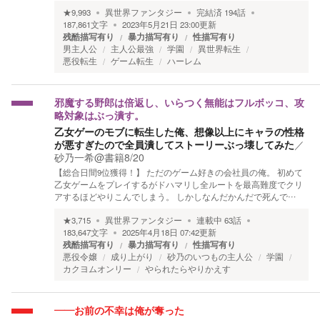
★
9,993
異世界ファンタジー
完結済
194
話
187,861
文字
2023年5月21日 23:00
更新
残酷描写有り
暴力描写有り
性描写有り
男主人公
主人公最強
学園
異世界転生
悪役転生
ゲーム転生
ハーレム
邪魔する野郎は倍返し、いらつく無能はフルボッコ、攻
略対象はぶっ潰す。
乙女ゲーのモブに転生した俺、想像以上にキャラの性格
が悪すぎたので全員潰してストーリーぶっ壊してみた
／
砂乃一希@書籍8/20
【総合日間9位獲得！】 ただのゲーム好きの会社員の俺。 初めて
乙女ゲームをプレイするがドハマリし全ルートを最高難度でクリ
アするほどやりこんでしまう。 しかしなんだかんだで死んで…
★
3,715
異世界ファンタジー
連載中
63
話
183,647
文字
2025年4月18日 07:42
更新
残酷描写有り
暴力描写有り
性描写有り
悪役令嬢
成り上がり
砂乃のいつもの主人公
学園
カクヨムオンリー
やられたらやりかえす
――お前の不幸は俺が奪った