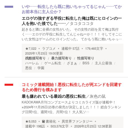
いや……転生したら既に抱いちゃってるじゃん……てか
お前本当に主人公か？
エロゲの強すぎる竿役に転生した俺は既にヒロインの一
人を抱いた後でした……
／
タコタココタ
起きると隣に全裸の女性がいた。 その女性の顔を見て俺は気付
く……エロゲの竿役に転生してんじゃねーか！！！ そしてそこに
いた女性はゲームのヒロインだった。 てかもう既に抱いちゃっ…
★
7,022
ラブコメ
連載中
57
話
179,465
文字
2025年1月23日 19:00
更新
残酷描写有り
暴力描写有り
性描写有り
ハーレム
ゲーム転生
ざまぁ
BSS
主人公最強
悪役
学園
コミック連載開始！悪役に転生したが死エンドを回避す
るため善行を積みます
最も嫌われている最凶の悪役に転生
／
灰色の鼠
KADOKAWA月刊コンプエースよりコミカライズ版が連載中！
※2024年11月25日(2)巻の発売が決定しました！！！ 総合ランキン
グ日間1位、週間1位、月間1位！ 大人気ソ…
★
8,053
書籍化
異世界ファンタジー
連載中
198
話
503,576
文字
2026年2月23日 12:38
更新