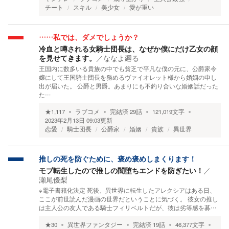
チート
スキル
美少女
愛が重い
……私では、ダメでしょうか？
冷血と噂される女騎士団長は、なぜか僕にだけ乙女の顔
を見せてきます。
／
ななよ廻る
王国内に数多いる貴族の中でも貧乏で平凡な僕の元に、公爵家令
嬢にして王国騎士団長を務めるヴァイオレット様から婚姻の申し
出が届いた。 公爵と男爵。あまりにも不釣り合いな婚姻話だった
た…
★
1,117
ラブコメ
完結済
29
話
121,019
文字
2023年2月13日 09:03
更新
恋愛
騎士団長
公爵家
婚姻
貴族
異世界
推しの死を防ぐために、褒め褒めしまくります！
モブ転生したので推しの闇堕ちエンドを防ぎたい！
／
瀬尾優梨
※電子書籍化決定 死後、異世界に転生したアレクシアはある日、
ここが前世読んだ漫画の世界だということに気づく。 彼女の推し
は主人公の友人である騎士フィリベルトだが、彼は劣等感を募…
★
30
異世界ファンタジー
完結済
19
話
46,377
文字