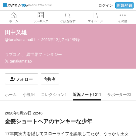
新規登録
ログイン
KADOKAWA Group
ホーム
ランキング
小説を探す
マイページ
その他
田中又雄
@tanakamatao01
2023年12月7日
に登録
ラブコメ
異世界ファンタジー
tanakamatao
フォロー
共有
ホーム
小説
54
コレクション
1
近況ノート
1211
サポーター
23
2026年3月29日 22:46
金髪ショートヘアのヤンキーな少年
17年間実力を隠してスローライフを謳歌してたが、うっかり王女