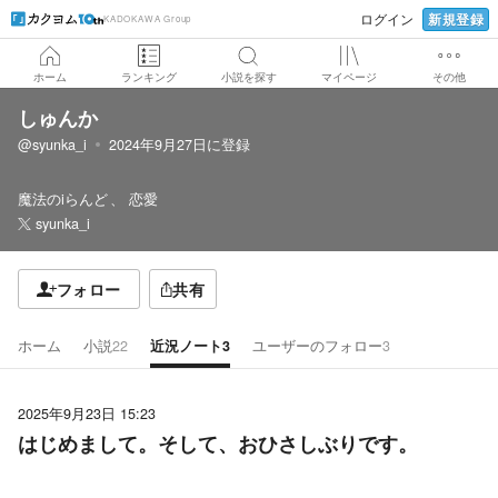
新規登録
ログイン
KADOKAWA Group
ホーム
ランキング
小説を探す
マイページ
その他
しゅんか
@syunka_i
2024年9月27日
に登録
魔法のiらんど
恋愛
syunka_i
フォロー
共有
ホーム
小説
22
近況ノート
3
ユーザーのフォロー
3
2025年9月23日 15:23
はじめまして。そして、おひさしぶりです。