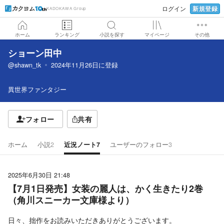
新規登録
ログイン
KADOKAWA Group
ホーム
ランキング
小説を探す
マイページ
その他
ショーン田中
@shawn_tk
2024年11月26日
に登録
異世界ファンタジー
フォロー
共有
ホーム
小説
2
近況ノート
7
ユーザーのフォロー
3
2025年6月30日 21:48
【7月1日発売】女装の麗人は、かく生きたり2巻
（角川スニーカー文庫様より）
日々、拙作をお読みいただきありがとうございます。