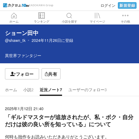
新規登録
ログイン
KADOKAWA Group
ホーム
ランキング
小説を探す
マイページ
その他
ショーン田中
@shawn_tk
2024年11月26日
に登録
異世界ファンタジー
フォロー
共有
ホーム
小説
2
近況ノート
7
ユーザーのフォロー
3
2025年1月12日 21:40
「ギルドマスターが追放されたが、私・ボク・自分
だけは彼の良い所を知っている」について
何時も拙作をお読みいただきありがとうございます。