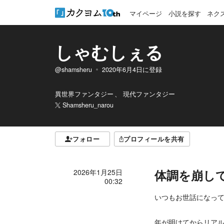
マイページ
小説を探す
ネク
しゃむしぇる
@shamsheru
2020年6月4日
に登録
異世界ファンタジー
現代ファンタジー
Shamsheru_narou
フォロー
プロフィールを共有
体調を崩し
2026年1月25日
00:32
いつもお世話になっ
年が明けてからリア