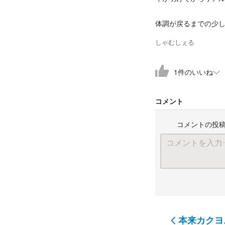
体調が戻るまでの少
しゃむしぇる
1
件
のいいね
コメント
コメントの投
本来カクヨ