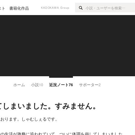
スト
書籍化作品
KADOKAWA Group
ホーム
小説
10
近況ノート
76
サポーター
2
てしまいました。すみません。
ております。しゃむしぇるです。
ルの生活が激務に追われていて、ついに体調を崩してしまいました。