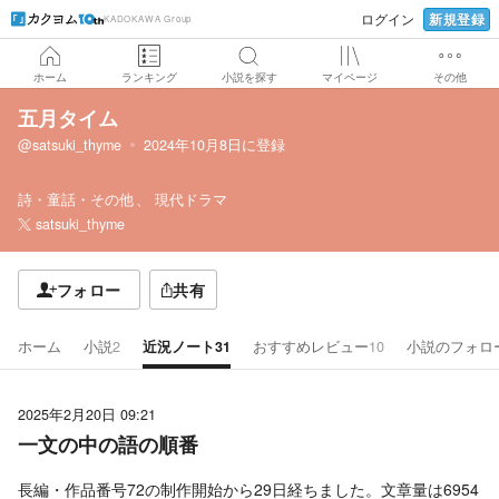
新規登録
ログイン
KADOKAWA Group
ホーム
ランキング
小説を探す
マイページ
その他
五月タイム
@satsuki_thyme
2024年10月8日
に登録
詩・童話・その他
現代ドラマ
satsuki_thyme
フォロー
共有
ホーム
小説
2
近況ノート
31
おすすめレビュー
10
小説のフォロ
2025年2月20日 09:21
一文の中の語の順番
長編・作品番号72の制作開始から29日経ちました。文章量は6954