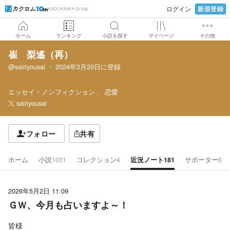
新規登録
ログイン
KADOKAWA Group
ホーム
ランキング
小説を探す
マイページ
その他
崔 梨遙（再）
@sairiyousai
2024年3月20日
に登録
エッセイ・ノンフィクション
恋愛
sairiyousai
フォロー
共有
ホーム
小説
1031
コレクション
4
近況ノート
181
サポーター
6
2026年5月2日 11:09
ＧＷ、今月も占いますよ～！
皆様