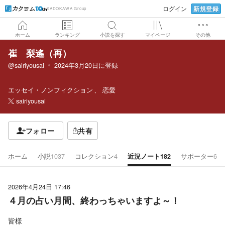
新規登録
ログイン
KADOKAWA Group
ホーム
ランキング
小説を探す
マイページ
その他
崔 梨遙（再）
@sairiyousai
2024年3月20日
に登録
エッセイ・ノンフィクション
恋愛
sairiyousai
フォロー
共有
ホーム
小説
1037
コレクション
4
近況ノート
182
サポーター
6
2026年4月24日 17:46
４月の占い月間、終わっちゃいますよ～！
皆様