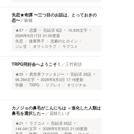
失恋★奇譚 〜三つ目のお話は、とっておきの
恋〜
／
銀猫
★
57
恋愛
完結済
6
話
10,635
文字
2026年6月17日 21:50
更新
失恋
後輩男子
悲劇のヒロイン
ジレ甘
オフィスラブ
ラブコメ
TRPG同好会へようこそ！
／
三竹和沙
★
33
異世界ファンタジー
完結済
28
話
96,294
文字
2026年8月3日 17:18
更新
学園
TRPG
リプレイ
オリジナル
カノジョの鼻毛がこんにちは ～進化した人類は
鼻毛を選択した～
／
花咲たいざ
★
21
ラブコメ
完結済
65
話
146,041
文字
2026年5月30日 21:00
更新