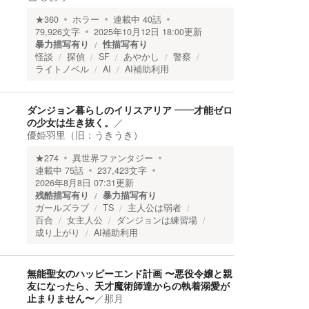
★
360
ホラー
連載中
40
話
79,926
文字
2025年10月12日 18:00
更新
暴力描写有り
性描写有り
怪談
探偵
SF
あやかし
警察
ライトノベル
AI
AI補助利用
ダンジョン暮らしのイリスアリア ――才能ゼロ
の少女は生き抜く。
／
優姫羽里（旧：うきうき）
★
274
異世界ファンタジー
連載中
75
話
237,423
文字
2026年8月8日 07:31
更新
残酷描写有り
暴力描写有り
ガールズラブ
TS
主人公は弱者
百合
女主人公
ダンジョンは練習場
成り上がり
AI補助利用
無能聖女のハッピーエンド計画 〜悪役令嬢と親
友になったら、天才魔術師達からの執着溺愛が
止まりません〜
／
那月