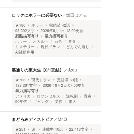
ロックにホラーは必要ない
／
煤田ぼとる
★
180
ホラー
完結済
42
話
93,392
文字
2026年8月1日 12:00
更新
残酷描写有り
暴力描写有り
ホラー
オカルト
百合
青春
ミステリー
現代ドラマ
どんでん返し
AI補助利用
裏通りの東大生【8/1完結】
／
Jzou
★
786
現代ドラマ
完結済
63
話
133,261
文字
2026年8月2日 07:06
更新
暴力描写有り
アメリカ
ロサンゼルス
逆転劇
青春
90年代
ギャング
受験
東大
まどろみディストピア
／
Mr.Q
★
251
SF
連載中
10
話
22,413
文字