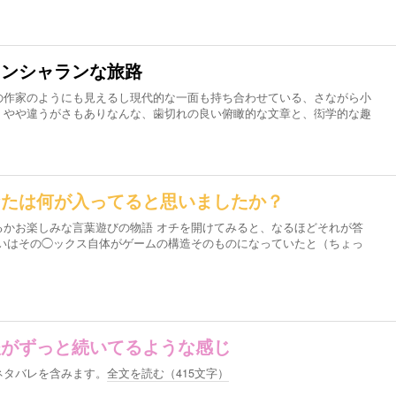
ノンシャランな旅路
の作家のようにも見えるし現代的な一面も持ち合わせている、さながら小
、やや違うがさもありなんな、歯切れの良い俯瞰的な文章と、衒学的な趣
なたは何が入ってると思いましたか？
るかお楽しみな言葉遊びの物語 オチを開けてみると、なるほどそれが答
るいはその◯ックス自体がゲームの構造そのものになっていたと（ちょっ
後がずっと続いてるような感じ
ネタバレを含みます。
全文を読む（
415
文字）