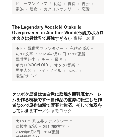
ヒューマンドラマ
初恋
青春
再会
家族
運命
カクヨムオンリー
恋愛
The Legendary Vocaloid Otaku is
Overpowered in Another World(伝説のボカロ
オタクは異世界で最強すぎる)
／
夜桜 綾瀬
★
9
異世界ファンタジー
完結済
3
話
4,723
文字
2026年7月25日 11:33
更新
異世界転生
チート/最強
ボカロ/VOCALOID
オタク/音楽
男主人公
ライトノベル
Isekai
電脳/サイバー
クソボケ黒猫は無自覚に脳焼き巨乳魔女ハーレ
ムを作る模様です〜自作品の世界に転生した作
者なので原作知識で贖罪と救済、そして無双を
していきます〜
／
シャモロック
★
160
異世界ファンタジー
連載中
57
話
291,298
文字
2026年8月8日 18:14
更新