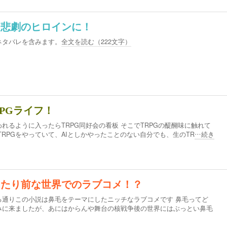
も悲劇のヒロインに！
ネタバレを含みます。
全文を読む（
222
文字）
RPGライフ！
れるように入ったらTRPG同好会の看板 そこでTRPGの醍醐味に触れて
TRPGをやっていて、AIとしかやったことのない自分でも、生のTR
…続き
当たり前な世界でのラブコメ！？
る通りこの小説は鼻毛をテーマにしたニッチなラブコメです 鼻毛ってど
みに来ましたが、あにはからんや舞台の核戦争後の世界にはぶっとい鼻毛