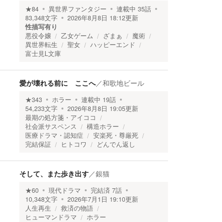
★
84
異世界ファンタジー
連載中
35
話
83,348
文字
2026年8月8日 18:12
更新
性描写有り
悪役令嬢
乙女ゲーム
ざまぁ
魔術
異世界転生
聖女
ハッピーエンド
富士見L文庫
愛が壊れる前に ここへ
／
和歌地ビール
★
343
ホラー
連載中
19
話
54,233
文字
2026年8月8日 19:05
更新
最期の処方箋・アイココ
社会派サスペンス
構造ホラー
医療ドラマ・認知症
安楽死・尊厳死
完結保証
ヒトコワ
どんでん返し
そして、また歩き出す
／
銀猫
★
60
現代ドラマ
完結済
7
話
10,348
文字
2026年7月1日 19:10
更新
人生再生
救済の物語
ヒューマンドラマ
ホラー