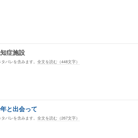
認知症施設
ネタバレを含みます。
全文を読む（
448
文字）
少年と出会って
ネタバレを含みます。
全文を読む（
267
文字）