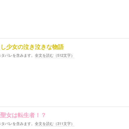
らし少女の泣き泣きな物語
ネタバレを含みます。
全文を読む（
512
文字）
能聖女は転生者！？
ネタバレを含みます。
全文を読む（
311
文字）