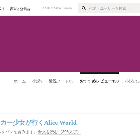
スト
書籍化作品
KADOKAWA Group
ホーム
小説
9
近況ノート
65
おすすめレビュー
133
小説の
少女が行くAlice World
ネタバレを含みます。
全文を読む（
396
文字）