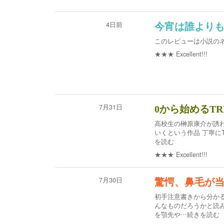
4日前
今宵は誰より
このレビューは小説の
★★★
Excellent!!!
7月31日
0から始めるT
高校生の榊原康介が誘わ
いくという作品 丁寧に
を読む
★★★
Excellent!!!
7月30日
驚愕、鼻毛が
初手注意書きから分か
んなものだろうかと読
を顎先や
…続きを読む