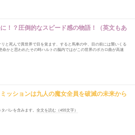
法に！？圧倒的なスピード感の物語！（英文もあ
クリと死んで異世界で目を覚ます、すると馬車の中、目の前には襲いくる
対絶命かと思われたその時ハルトの脳内ではがこの世界のボカロ曲が高速
、ミッションは九人の魔女全員を破滅の未来から
ネタバレを含みます。
全文を読む（
455
文字）