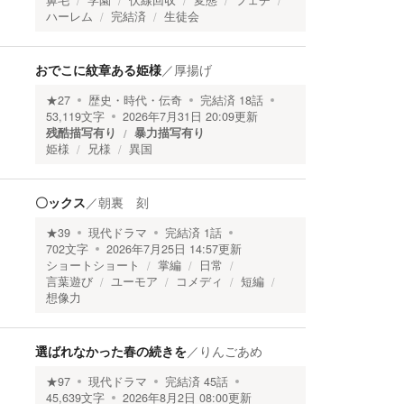
鼻毛
学園
伏線回収
変態
フェチ
ハーレム
完結済
生徒会
おでこに紋章ある姫様
／
厚揚げ
★
27
歴史・時代・伝奇
完結済
18
話
53,119
文字
2026年7月31日 20:09
更新
残酷描写有り
暴力描写有り
姫様
兄様
異国
〇ックス
／
朝裏 刻
★
39
現代ドラマ
完結済
1
話
702
文字
2026年7月25日 14:57
更新
ショートショート
掌編
日常
言葉遊び
ユーモア
コメディ
短編
想像力
選ばれなかった春の続きを
／
りんごあめ
★
97
現代ドラマ
完結済
45
話
45,639
文字
2026年8月2日 08:00
更新