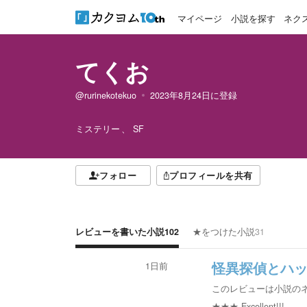
マイページ
小説を探す
ネク
てくお
@rurinekotekuo
2023年8月24日
に登録
ミステリー
SF
フォロー
プロフィールを共有
レビューを書いた小説
102
★をつけた小説
31
1日前
怪異探偵とハッカー
このレビューは小説の
★★★
Excellent!!!