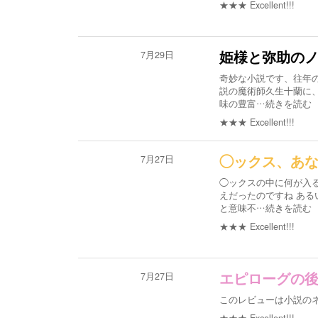
★★★
Excellent!!!
7月29日
姫様と弥助の
奇妙な小説です、往年
説の魔術師久生十蘭に
味の豊富
…続きを読む
★★★
Excellent!!!
7月27日
◯ックス、あ
◯ックスの中に何が入
えだったのですね あ
と意味不
…続きを読む
★★★
Excellent!!!
7月27日
エピローグの
このレビューは小説の