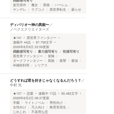
残酷描写有り
架空原作
魔女
黒猫
ハーレム
ヤンデレ
ラブコメ
異世界転生
曇らせ
ディバリオ〜神の異能〜
／
ノベクエクリエイターズ
★
141
異世界ファンタジー
連載中
44
話
87,758
文字
2026年8月6日 23:59
更新
残酷描写有り
暴力描写有り
性描写有り
異世界ファンタジー
冒険
ダークファンタジー
異能
復讐
最強
AI補助利用
シリアス
どうすれば君を好きじゃなくなるんだろう？
／
中村 光
★
157
恋愛
連載中
17
話
65,482
文字
2026年8月2日 08:37
更新
学園
ライトノベル
男性向け
女性向け
万人向け
教育実習生
じれじれ
不器用な恋