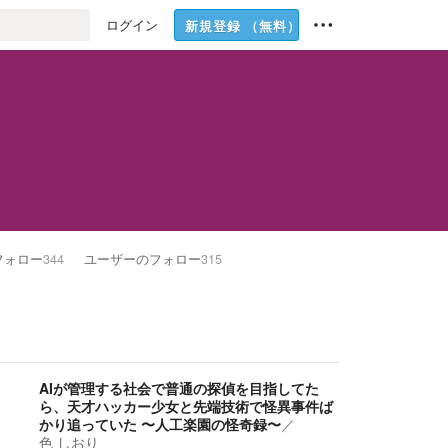
ログイン
新規登録
（無料）
フォロー
344
ユーザーのフォロー
315
AIが管理する社会で普通の探偵を目指してた
ら、天才ハッカー少女と先端技術で怪異事件ば
かり追っていた 〜人工楽園の怪奇録〜
／
色 しおり