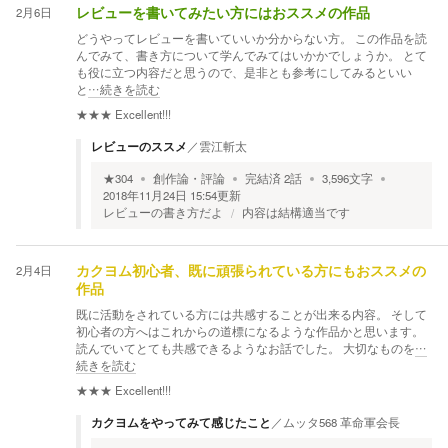
2月6日
レビューを書いてみたい方にはおススメの作品
どうやってレビューを書いていいか分からない方。 この作品を読
んでみて、書き方について学んでみてはいかかでしょうか。 とて
も役に立つ内容だと思うので、是非とも参考にしてみるといい
と
…続きを読む
★★★
Excellent!!!
レビューのススメ
／
雲江斬太
★
304
創作論・評論
完結済
2
話
3,596
文字
2018年11月24日 15:54
更新
レビューの書き方だよ
内容は結構適当です
2月4日
カクヨム初心者、既に頑張られている方にもおススメの
作品
既に活動をされている方には共感することが出来る内容。 そして
初心者の方へはこれからの道標になるような作品かと思います。
読んでいてとても共感できるようなお話でした。 大切なものを
…
続きを読む
★★★
Excellent!!!
カクヨムをやってみて感じたこと
／
ムッタ568 革命軍会長