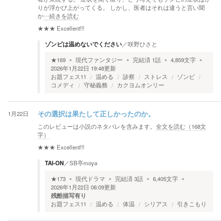
りが浮かび上がってくる。 しかし、医者はそれは違うと言い聞
か
…続きを読む
★★★
Excellent!!!
ゾンビは温めないでください
／
咲野ひさと
★
169
現代ファンタジー
完結済
1
話
4,859
文字
2026年1月22日 19:48
更新
お題フェス11
温める
診察
ストレス
ゾンビ
コメディ
守秘義務
カクヨムオンリー
1月22日
その選択は果たして正しかったのか。
このレビューは小説のネタバレを含みます。
全文を読む（
168
文
字）
★★★
Excellent!!!
TAI-ON
／
SB亭moya
★
173
現代ドラマ
完結済
3
話
6,405
文字
2026年1月22日 06:09
更新
残酷描写有り
お題フェス11
温める
体温
シリアス
引きこもり