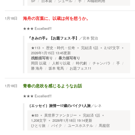
SF
日本製
シュール
手
AI補助利用
1月18日
海舟の言葉に、以蔵は何を想うか。
★★★
Excellent!!!
『きみの手』【お題フェス·手】
／
宮本 賢治
★
113
歴史・時代・伝奇
完結済
1
話
2,127
文字
2026年1月15日 13:45
更新
残酷描写有り
暴力描写有り
岡田 以蔵
人斬り以蔵
時代劇
チャンバラ
手
勝 海舟
坂本 竜馬
お題フェス11
1月18日
青春の息吹を感じるようなお話
★★★
Excellent!!!
｛エッセイ｝旅情ー17歳のバイク1人旅
／
レネ
★
83
異世界ファンタジー
完結済
1
話
1,208
文字
2026年1月18日 19:14
更新
ひとり旅
バイク
ユースホステル
馬籠宿