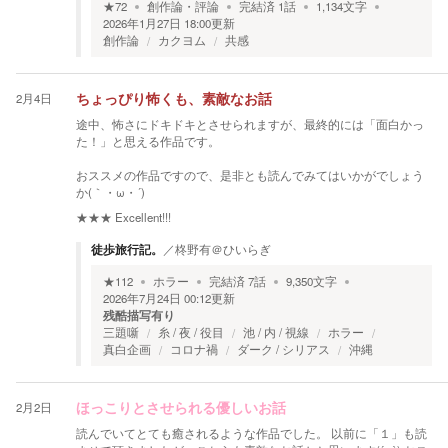
★
72
創作論・評論
完結済
1
話
1,134
文字
2026年1月27日 18:00
更新
創作論
カクヨム
共感
2月4日
ちょっぴり怖くも、素敵なお話
途中、怖さにドキドキとさせられますが、最終的には「面白かっ
た！」と思える作品です。
おススメの作品ですので、是非とも読んでみてはいかがでしょう
か(｀・ω・´)ゞ
★★★
Excellent!!!
徒歩旅行記。
／
柊野有＠ひいらぎ
★
112
ホラー
完結済
7
話
9,350
文字
2026年7月24日 00:12
更新
残酷描写有り
三題噺
糸 / 夜 / 役目
池 / 内 / 視線
ホラー
真白企画
コロナ禍
ダーク / シリアス
沖縄
2月2日
ほっこりとさせられる優しいお話
読んでいてとても癒されるような作品でした。 以前に「１」も読