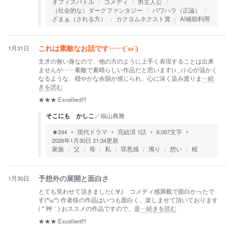
オフィスバトル
コメディ
男主人公
（社会的な）ダークファンタジー
パワハラ（正論）
ざまぁ（される方）
カクヨムネクスト賞
AI補助利用
1月31日
これは素敵なお話です……(´ω`)
文才の無い身なので、他の方のように上手く表現することは出来
ませんが……素敵で素晴らしい作品だと思います(>_<) 心が温かく
なるような、穏やかな余韻が感じられ、心に深く染み渡りま
…続
きを読む
★★★
Excellent!!!
そこにも かしこ
／
福山典雅
★
244
現代ドラマ
完結済
1
話
6,057
文字
2026年1月30日 21:34
更新
家族
父
母
私
罪悪感
濁り
想い
桜
1月30日
予想外の展開と面白さ
とても笑わせて頂きました( ;∀;) コメディ感満載で面白かったで
す(*'ω'*) 作者様の作品はいつも面白く、楽しませて頂いております
( *´艸｀) おススメの作品ですので、是
…続きを読む
★★★
Excellent!!!