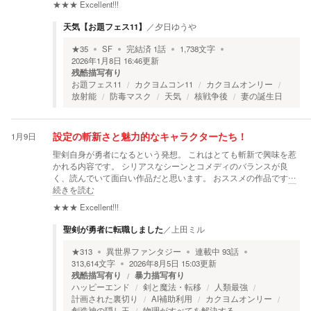
★★★
Excellent!!!
天気【お題フェス11】
／
夕日ゆうや
★
35
SF
完結済
1
話
1,738
文字
2026年1月8日 16:46
更新
残酷描写有り
お題フェス11
カクヨムコン11
カクヨムオンリー
放射能
防毒マスク
天気
核戦争後
妻の誕生日
1月9日
設定の斬新さと魅力的なキャラクターたち！
聖剣自身が勇者になるという発想。 これはとても斬新で興味を惹
かれる内容です。 シリアスなシーンとコメディのバランスが良
く、読んでいて面白い作品だと思います。 おススメの作品です
…
続きを読む
★★★
Excellent!!!
聖剣が勇者に転職しました
／
上田ミル
★
313
異世界ファンタジー
連載中
93
話
313,614
文字
2026年8月5日 15:03
更新
残酷描写有り
暴力描写有り
ハッピーエンド
剣と魔法・転移
人類最強
計画された裏切り
AI補助利用
カクヨムオンリー
創造神の隠し玉
物理がすべてを解決する