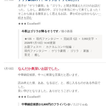
息子が『ゲリラ豪雨』を『ゴリラ』と聞き間違えただけのお話だ
った。 しかし、豪雨の中、ゴリラが本当にやって来てしまった！
そこから始まる微笑ましく思えるお話。 夢か幻かは分からない
…
続きを読む
★★★
Excellent!!!
今夜はゴリラが降るそうです
／
猫小路葵
★
135
現代ファンタジー
完結済
1
話
3,950
文字
2026年1月13日 14:40
更新
お題フェス11
カクヨムコン11短編
現代ファンタジー
ゲリラ豪雨
ゴリラ
家族
育児
癒し
1月13日
なんだか奥深いお話でした。
中華鍋症候群。中々に斬新な言葉だと思います。
読み終えた後、ああ、なるほど。と、感じ入るものがある作品で
した。
良い学びとなりました。ありがとうございます。
★★★
Excellent!!!
中華鍋症候群か2,800円のフライパンか
／
たけりゅぬ