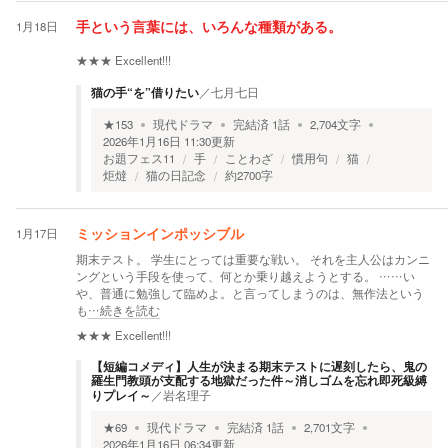
1月18日
手という言葉には、いろんな種類がある。
★★★
Excellent!!!
猫の手“を”借りたい
／
七月七日
★
153
現代ドラマ
完結済
1
話
2,704
文字
2026年1月16日 11:30
更新
お題フェス11
手
ことわざ
慣用句
猫
炬燵
猫の日記念
約2700字
1月17日
ミッションインポッシブル
期末テスト。 学生にとっては重要な戦い。 それを主人公はカンニ
ングという手段を使って、何とか乗り越えようとする。 ……い
や、普通に勉強して臨めよ。と言ってしまうのは、無作法という
も
…続きを読む
★★★
Excellent!!!
【短編コメディ】人生が決まる期末テストに遅刻したら、鬼の
羅生門教頭が支配する地獄だった件～消しゴムを忘れ即死級縛
りプレイ～
／
岩名理子
★
69
現代ドラマ
完結済
1
話
2,701
文字
2026年1月16日 06:34
更新