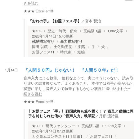
きを読む
★★★
Excellent!!!
『おれの手』【お題フェス·手】
／
宮本 賢治
★
132
歴史・時代・伝奇
完結済
1
話
1,802
文字
2026年1月14日 15:40
更新
残酷描写有り
暴力描写有り
岡田 以蔵
土佐勤王党
刺客
手
犬
お題フェス11
時代劇
短編
1月14日
『人間５０円』じゃない！ 『人間５０年』だ！
音声入力による執筆。 便利なようで、実はそうじゃない。 読み取
り違いの誤変換なんて、よくあること。 本作では両手が塞がれた
状態に陥り、音声入力で執筆するしかない状況に追い込まれた
…
続きを読む
★★★
Excellent!!!
〖お題フェス「手」〗戦国武将も筆を置く！？ 猫又と猫魈に両
手を封じられた俺の「音声入力」執筆記
／
月影 流詩亜
★
39
現代ファンタジー
完結済
6
話
9,519
文字
2026年1月14日 07:21
更新
カクヨムコンテスト11【短編】
お題フェス11