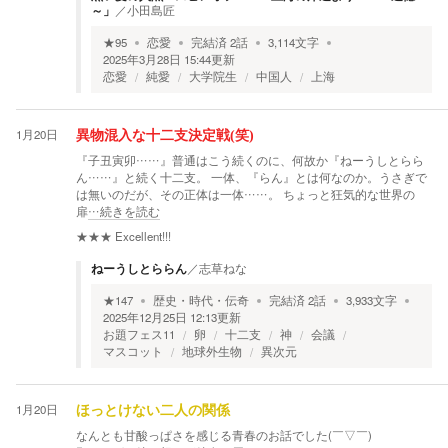
～」
／
小田島匠
★
95
恋愛
完結済
2
話
3,114
文字
2025年3月28日 15:44
更新
恋愛
純愛
大学院生
中国人
上海
1月20日
異物混入な十二支決定戦(笑)
『子丑寅卯……』普通はこう続くのに、何故か『ねーうしとらら
ん……』と続く十二支。 一体、『らん』とは何なのか。うさぎで
は無いのだが、その正体は一体……。 ちょっと狂気的な世界の
扉
…続きを読む
★★★
Excellent!!!
ねーうしとららん
／
志草ねな
★
147
歴史・時代・伝奇
完結済
2
話
3,933
文字
2025年12月25日 12:13
更新
お題フェス11
卵
十二支
神
会議
マスコット
地球外生物
異次元
1月20日
ほっとけない二人の関係
なんとも甘酸っぱさを感じる青春のお話でした(￣▽￣)