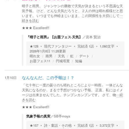
晴子と雨男。 ジャンケンの勝敗で天気が決まるという不思議な天
気予報。 けど、どんな天気だろうと、２人の仲は晴れ模様だと思
います。 いつまでも仲睦まじいまま、この関係性を大切にして
…
続きを読む
★★★
Excellent!!!
『晴子と雨男』【お題フェス·天気】
／
宮本 賢治
★
128
現代ファンタジー
完結済
1
話
1,060
文字
2026年1月8日 11:28
更新
晴れ女
雨男
天気
虹
デート
お題フェス11
円城塔賞
短編
1月10日
なんなんだ、この予報は！？
「七十年に一度の曇りのち晴れところにより一時雨」 一体どんな
天気になるのか、まるで予想がつかない予報。 正直、私にはイメ
ージは出来ませんでした。チンプンカンプンです。 さて、物
…続
きを読む
★★★
Excellent!!!
気象予報の真実
／
SB亭moya
★
157
詩・童話・その他
完結済
1
話
3,372
文字