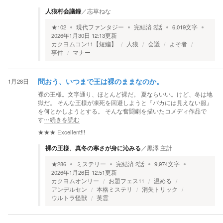
人狼村会議録
／
志草ねな
★
102
現代ファンタジー
完結済
2
話
6,019
文字
2026年1月30日 12:13
更新
カクヨムコン11【短編】
人狼
会議
よそ者
事件
マナー
1月28日
問おう、いつまで王は裸のままなのか。
裸の王様。文字通り、ほとんど裸だ。 夏ならいい。けど、冬は地
獄だ。 そんな王様が凍死を回避しようと『バカには見えない服』
を何とかしようとする。 そんな奮闘劇を描いたコメディ作品で
す
…続きを読む
★★★
Excellent!!!
裸の王様、真冬の寒さが身に沁みる
／
黒澤 主計
★
286
ミステリー
完結済
2
話
9,974
文字
2026年1月26日 12:51
更新
カクヨムオンリー
お題フェス11
温める
アンデルセン
本格ミステリ
消失トリック
ウルトラ怪獣
英霊