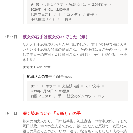
★
152
現代ドラマ
完結済
1
話
2,044
文字
2026年1月15日 12:03
更新
お題フェス11
手
コメディ
創作
小説投稿サイト
手抜き
1月14日
彼女の右手は彼女の○○でした（爆）
なんとも不思議でぶっとんだお話でした。 右手だけが異様に大き
いという不思議な特徴の範田さん。 その正体はまさかの……。 そ
して主人公の吉田くんは範田さんと結ばれ、子供を授かる。
…続
きを読む
★★★
Excellent!!!
範田さんの右手
／
SB亭moya
★
173
ホラー
完結済
2
話
5,057
文字
2026年1月14日 15:30
更新
お題フェス11
手
親父のゲンコツ
ホラー
1月14日
深く染みついた『人斬り』の手
幕末の四大人斬り。 田中新兵衛、河上彦斎、中村半次郎。 そして
岡田以蔵。本作の主人公である。 彼はただただ悪辣で、残忍な人
殺しの男だったのか。 いや、違う。彼もちゃんとした１人の
…続