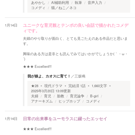
あやかし
AI補助利用
執筆
音声入力
コメディ
​猫／ねこ​／ネコ
1月14日
ユニークな育児観とテンポの良い会話で描かれたコメデ
ィです。
夫婦のやり取りが面白く、とても見ごたえのある作品だと思いま
す。
興味のある方は是非とも読んでみてはいかがでしょうか(｀・ω・
´)ゞ
★★★
Excellent!!!
我が娘よ、カオスに育て！
／
三坂鳴
★
28
現代ドラマ
完結済
1
話
1,660
文字
2025年3月20日 13:09
更新
夫婦
育児
胎教
育児論争
B-girl
アナーキズム
ヒップホップ
コメディ
1月14日
日常の出来事をユーモラスに綴ったエッセイ
★★★
Excellent!!!