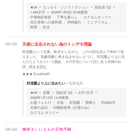
★
39
エッセイ・ノンフィクション
完結済
1
話
1,464
文字
2026年1月6日 20:08
更新
中華鍋症候群
丁寧な暮らし
カクヨムオンリー
自己啓発への違和感
SNS疲れ
ミニマリズム
料理
生活
1月11日
天候に左右されない為のトンデモ理論
対流圏という言葉。恥ずかしながら、この小説を読んで初めて知
りました。 気象現象に巻き込まれないように、対流圏より上に住
んだらどうかという議論。 その方法について話し合う夫婦のお
話
…続きを読む
★★★
Excellent!!!
対流圏より上に住みたい
／
七月七日
★
99
恋愛
完結済
1
話
2,971
文字
2026年1月10日 14:49
更新
お題フェス11
天気
対流圏
雨降り
約3000字
夫婦の会話
AI補助使用（計算のみ）
カクヨム オンリー
1月11日
微笑ましい２人の天気予報