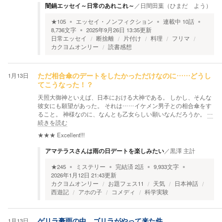
闇鍋エッセイ～日常のあれこれ～
／
日間田葉（ひまだ よう）
★
105
エッセイ・ノンフィクション
連載中
10
話
8,736
文字
2025年9月26日 13:35
更新
日常エッセイ
断捨離
片付け
料理
フリマ
カクヨムオンリー
読書感想
1月13日
ただ相合傘のデートをしたかっただけなのに……どうし
てこうなった！？
天照大御神といえば、日本における大神である。 しかし、そんな
彼女にも願望があった。 それは……イケメン男子との相合傘をす
ること。 神様なのに、なんとも乙女らしい願いなんだろうか。
…
続きを読む
★★★
Excellent!!!
アマテラスさんは雨の日デートを楽しみたい
／
黒澤 主計
★
245
ミステリー
完結済
2
話
9,933
文字
2026年1月12日 21:43
更新
カクヨムオンリー
お題フェス11
天気
日本神話
西遊記
アホの子
コメディ
科学実験
1月13日
ゲリラ豪雨の中、ゴリラがやって来た件。