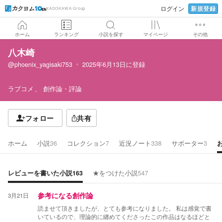
新規登録
ログイン
KADOKAWA Group
ホーム
ランキング
小説を探す
マイページ
その他
八木崎
@phoenix_yagisaki753
2025年6月13日
に登録
ラブコメ
創作論・評論
フォロー
共有
ホーム
小説
36
コレクション
7
近況ノート
338
サポーター
3
レビューを書いた小説
163
★をつけた小説
547
3月21日
参考になる創作論
読ませて頂きましたが、とても参考になりました。 私は感覚で書
いているので、理論的に纏めてくださったこの作品はなるほどと