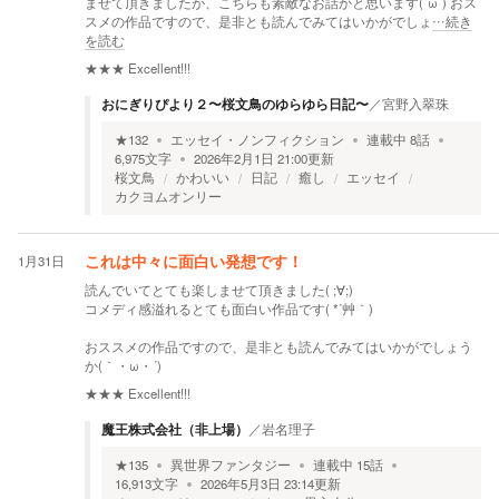
ませて頂きましたが、こちらも素敵なお話かと思います(´ω`) おス
スメの作品ですので、是非とも読んでみてはいかがでしょ
…続き
を読む
★★★
Excellent!!!
おにぎりぴより２〜桜文鳥のゆらゆら日記〜
／
宮野入翠珠
★
132
エッセイ・ノンフィクション
連載中
8
話
6,975
文字
2026年2月1日 21:00
更新
桜文鳥
かわいい
日記
癒し
エッセイ
カクヨムオンリー
1月31日
これは中々に面白い発想です！
読んでいてとても楽しませて頂きました( ;∀;)
コメディ感溢れるとても面白い作品です( *´艸｀)
おススメの作品ですので、是非とも読んでみてはいかがでしょう
か(｀・ω・´)ゞ
★★★
Excellent!!!
魔王株式会社（非上場）
／
岩名理子
★
135
異世界ファンタジー
連載中
15
話
16,913
文字
2026年5月3日 23:14
更新