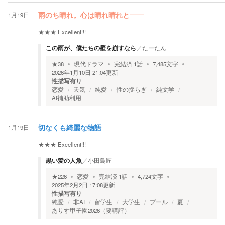
1月19日
雨のち晴れ。心は晴れ晴れと――
★★★
Excellent!!!
この雨が、僕たちの壁を崩すなら
／
たーたん
★
38
現代ドラマ
完結済
1
話
7,485
文字
2026年1月10日 21:04
更新
性描写有り
恋愛
天気
純愛
性の揺らぎ
純文学
AI補助利用
1月19日
切なくも綺麗な物語
★★★
Excellent!!!
黒い髪の人魚
／
小田島匠
★
226
恋愛
完結済
1
話
4,724
文字
2025年2月2日 17:08
更新
性描写有り
純愛
非AI
留学生
大学生
プール
夏
ありす甲子園2026（要講評）