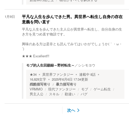
1月9日
平凡な人生を歩んできた男。異世界へ転生し自身の存在
意義を問い直す
平凡な人生を歩んできた主人公が異世界へ転生し、自分自身の生
き方を見つめ直す物語です。
興味のある方は是非とも読んでみてはいかがでしょうか(｀・ω・
´)ゞ
★★★
Excellent!!!
モブ的人生回顧録～野村転生～
／
シシモヨウ
★
34
異世界ファンタジー
連載中
8
話
16,829
文字
2025年6月6日 17:34
更新
残酷描写有り
暴力描写有り
VRMMO
現代ファンタジー
モブ
ゲーム転生
男主人公
スキル
勘違い
バグ
次へ