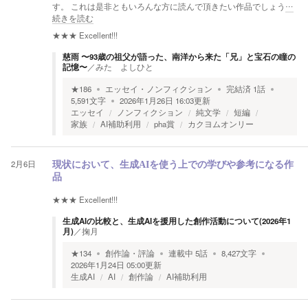
す。 これは是非ともいろんな方に読んで頂きたい作品でしょう
…
続きを読む
★★★
Excellent!!!
慈雨 〜93歳の祖父が語った、南洋から来た「兄」と宝石の瞳の
記憶〜
／
みた よしひと
★
186
エッセイ・ノンフィクション
完結済
1
話
5,591
文字
2026年1月26日 16:03
更新
エッセイ
ノンフィクション
純文学
短編
家族
AI補助利用
pha賞
カクヨムオンリー
2月6日
現状において、生成AIを使う上での学びや参考になる作
品
★★★
Excellent!!!
生成AIの比較と、生成AIを援用した創作活動について(2026年1
月)
／
掬月
★
134
創作論・評論
連載中
5
話
8,427
文字
2026年1月24日 05:00
更新
生成AI
AI
創作論
AI補助利用