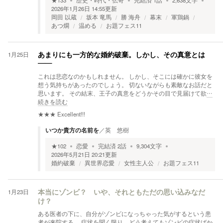
★
133
歴史・時代・伝奇
完結済
1
話
2,638
文字
2026年1月26日 14:55
更新
岡田 以蔵
坂本 竜馬
勝 海舟
幕末
軍鶏鍋
あつ燗
温める
お題フェス11
1月25日
あまりにも一方的な婚約破棄。しかし、その真意とは
――
これは悲恋なのかもしれません。 しかし、そこには確かに彼女を
想う気持ちがあったのでしょう。 切ないながらも素敵なお話だと
思います。 その結末、王子の真意をどうかその目で見届けて欲
…
続きを読む
★★★
Excellent!!!
いつか貴方の名前を
／
英 悠樹
★
102
恋愛
完結済
2
話
9,304
文字
2026年5月21日 20:21
更新
婚約破棄
異世界恋愛
女性主人公
お題フェス11
1月23日
本当にゾンビ？ いや、それともただの思い込みなだ
け？
ある医者の下に、自分がゾンビになっちゃった気がするという患
者が来院する。 症状を聞く限り、どう考えてもゾンビの症状ばか