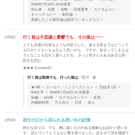
2026年7月23日 23:30
更新
初心者
失敗
攻略
読者選考
カクヨムコン
キャッチコピー
創作論
実践したこの創作論は総合ランキング入り！
2月8日
行く前は不思議と憂鬱でも、その後は――
とても共感が出来るような内容でした。 集まる前まではどうして
も行きたくないなぁなんて思いがち。 ですが、始まってしまえば
そんなことも忘れて盛り上がる。 きっと皆さんもあるあるな現
…
続きを読む
★★★
Excellent!!!
行く前は面倒でも、行った後は
／
荒川 蒼
★
198
エッセイ・ノンフィクション
完結済
1
話
846
文字
2026年1月24日 21:00
更新
短編
pha賞
カクヨムオンリー
友達
AI補助利用
万人向け
日常
友人
2月6日
祖父の口から語られる思い出の記憶
静かな語り口。でも、胸に届くものがある素敵なお話かと思いま
す。 読んでいてとても心に響き渡りました。読ませて頂き感謝で