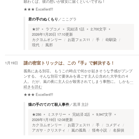
願わくば、彼の想いが彼女に届くといいですね！
★★★
Excellent!!!
君の手のぬくもり
／
ここグラ
★
37
ラブコメ
完結済
1
話
2,700
文字
2026年1月20日 17:10
更新
カクヨムオンリー
お題フェス11
手
幼馴染
現代
風邪
1月19日
謎の密室トリックは、この『手』で解決する！
孤島にある別荘。 もうこの時点で何かが起きそうな予感がプンプ
ンする。 そんな別荘で夏休みを過ごす主人公含めた大学生の４
人。 だが、嵐の夜に主人公が殺害されてしまう事態に。 しかも
…
続きを読む
★★★
Excellent!!!
猿の手のてのて殺人事件
／
黒澤 主計
★
286
ミステリー
完結済
2
話
9,947
文字
2026年1月19日 12:08
更新
カクヨムオンリー
お題フェス11
手
コメディ
アガサ・クリスティ
嵐の孤島
怪奇小説
名探偵