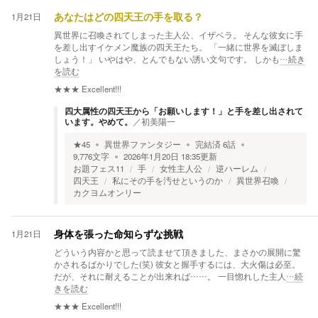
1月21日
あなたはどの四天王の手を取る？
異世界に召喚されてしまった主人公、イザベラ。 そんな彼女に手
を差し出すイケメン魔族の四天王たち。 「一緒に世界を滅ぼしま
しょう！」 いやはや、とんでもない誘い文句です。 しかも
…続き
を読む
★★★
Excellent!!!
四大属性の四天王から「お願いします！」と手を差し出されて
います。やめて。
／
初美陽一
★
45
異世界ファンタジー
完結済
6
話
9,776
文字
2026年1月20日 18:35
更新
お題フェス11
手
女性主人公
逆ハーレム
四天王
私にその手を汚せというのか
異世界召喚
カクヨムオンリー
1月21日
身体を張った命知らずな挑戦
どういう内容かと思って読ませて頂きました、まさかの展開に驚
かされるばかりでした(笑) 彼女と握手するには、大火傷は必至。
だが、それに耐えることが出来れば……。 一目惚れした主人
…続
きを読む
★★★
Excellent!!!