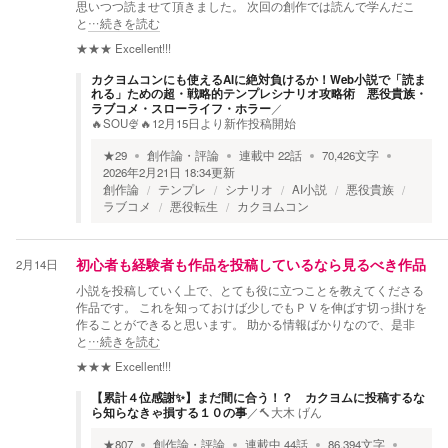
思いつつ読ませて頂きました。 次回の創作では読んで学んだこ
と
…続きを読む
★★★
Excellent!!!
カクヨムコンにも使えるAIに絶対負けるか！Web小説で「読ま
れる」ための超・戦略的テンプレシナリオ攻略術 悪役貴族・
ラブコメ・スローライフ・ホラー
／
🔥SOU🍨🔥12月15日より新作投稿開始
★
29
創作論・評論
連載中
22
話
70,426
文字
2026年2月21日 18:34
更新
創作論
テンプレ
シナリオ
AI小説
悪役貴族
ラブコメ
悪役転生
カクヨムコン
2月14日
初心者も経験者も作品を投稿しているなら見るべき作品
小説を投稿していく上で、とても役に立つことを教えてくださる
作品です。 これを知っておけば少しでもＰＶを伸ばす切っ掛けを
作ることができると思います。 助かる情報ばかりなので、是非
と
…続きを読む
★★★
Excellent!!!
【累計４位感謝✨】まだ間に合う！？ カクヨムに投稿するな
ら知らなきゃ損する１０の事
／
🔨大木 げん
★
807
創作論・評論
連載中
44
話
86,394
文字