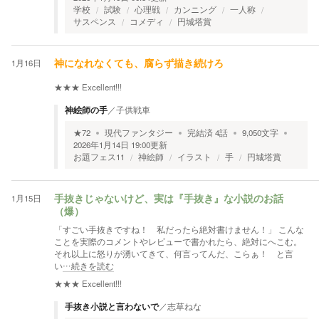
学校
試験
心理戦
カンニング
一人称
サスペンス
コメディ
円城塔賞
1月16日
神になれなくても、腐らず描き続けろ
★★★
Excellent!!!
神絵師の手
／
子供戦車
★
72
現代ファンタジー
完結済
4
話
9,050
文字
2026年1月14日 19:00
更新
お題フェス11
神絵師
イラスト
手
円城塔賞
1月15日
手抜きじゃないけど、実は『手抜き』な小説のお話
（爆）
「すごい手抜きですね！ 私だったら絶対書けません！」 こんな
ことを実際のコメントやレビューで書かれたら、絶対にへこむ。
それ以上に怒りが湧いてきて、何言ってんだ、こらぁ！ と言
い
…続きを読む
★★★
Excellent!!!
手抜き小説と言わないで
／
志草ねな