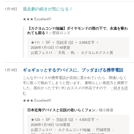
1月19日
逃走劇の続きが気になる！
★★★
Excellent!!!
【カクヨムコン11短編】ダイヤモンドの雨の下で、永遠を誓わ
れても困る！
／
肥前ロンズ
★
111
SF
完結済
1
話
2,656
文字
2026年1月13日 17:48
更新
お題フェス11
天気
BL
カクヨムネクスト賞
1月19日
ギョギョッとするデバイスに、ブッダまげる携帯電話
こんなデバイスや携帯電話が店頭に置かれていたら、間違いなく
手に取って眺めてしまうと思います。 素晴らしい発想力と展開で
した。面白かったです( ;∀;) おススメの作品ですので、
…続きを読
む
★★★
Excellent!!!
日本近海デバイスと伝説の老いらくフォン
／
猫小路葵
★
123
SF
完結済
1
話
4,920
文字
2026年1月18日 12:03
更新
お題フェス11
カクヨムコン11短編
円城塔賞