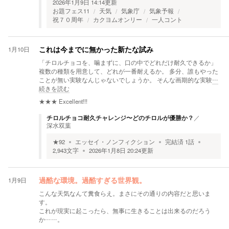
2026年1月9日 14:14
更新
お題フェス11
天気
気象庁
気象予報
祝７０周年
カクヨムオンリー
一人コント
1月10日
これは今までに無かった新たな試み
「チロルチョコを、噛まずに、口の中でどれだけ耐久できるか」
複数の種類を用意して、どれが一番耐えるか。 多分、誰もやった
ことが無い実験なんじゃないでしょうか。 そんな画期的な実験
…
続きを読む
★★★
Excellent!!!
チロルチョコ耐久チャレンジ〜どのチロルが優勝か？
／
深水双葉
★
92
エッセイ・ノンフィクション
完結済
1
話
2,943
文字
2026年1月8日 20:24
更新
1月9日
過酷な環境。過酷すぎる世界観。
こんな天気なんて糞食らえ。まさにその通りの内容だと思いま
す。
これが現実に起こったら、無事に生きることは出来るのだろう
か……。