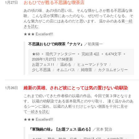
1月27日
おもひでが甦る不思議な喫茶店
あの頃の味、あの頃の思い出。 そんな懐かしさが甦る不思議な体
験。 こんな店が実際にあったのなら、ぜひ行ってみたくなる。 そ
んな魅力がこの店にはあるのだと思います。 温かみのある素
…続
きを読む
★★★
Excellent!!!
不思議おもひで純喫茶『ナカマ』
／
初美陽一
★
63
現代ファンタジー
完結済
4
話
6,474
文字
2026年1月27日 17:58
更新
お題フェス11
温める
ヒューマンドラマ
少し不思議
オムニバス
純喫茶
カクヨムオンリー
1月26日
維新の英雄、されど彼にとっては気の置けない幼馴染
これまで続いてきた作者様の以蔵の作品。今回で第３弾となりま
す。 以蔵の幼馴染である坂本龍馬とのやり取り。 凄く温かみのあ
るシーンに溢れ、以蔵の人斬りだけじゃない側面を十分に見せ
て
…続きを読む
★★★
Excellent!!!
『軍鶏鍋の味』【お題フェス·温める】
／
宮本 賢治