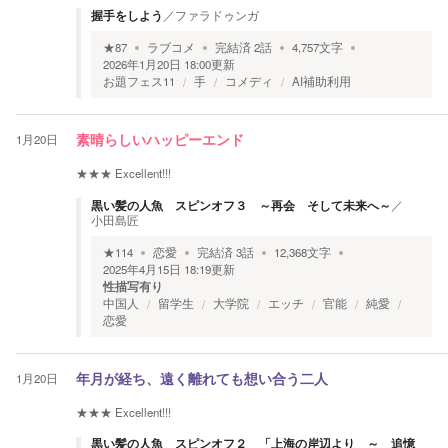
握手をしよう
／
ファラドゥンガ
★
87
ラブコメ
完結済
2
話
4,757
文字
2026年1月20日 18:00
更新
お題フェス11
手
コメディ
AI補助利用
1月20日
素晴らしいハッピーエンド
★★★
Excellent!!!
黒い髪の人魚 スピンオフ３ ～再会 そして未来へ～
／
小田島匠
★
114
恋愛
完結済
3
話
12,368
文字
2025年4月15日 18:19
更新
性描写有り
中国人
留学生
大学院
エッチ
官能
純愛
恋愛
1月20日
年月が経ち、遠く離れても想い合う二人
★★★
Excellent!!!
黒い髪の人魚 スピンオフ２ 「上海の岸辺より ～ 追憶