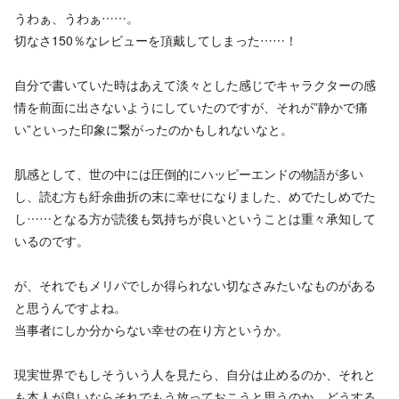
うわぁ、うわぁ……。
切なさ150％なレビューを頂戴してしまった……！
自分で書いていた時はあえて淡々とした感じでキャラクターの感
情を前面に出さないようにしていたのですが、それが”静かで痛
い”といった印象に繋がったのかもしれないなと。
肌感として、世の中には圧倒的にハッピーエンドの物語が多い
し、読む方も紆余曲折の末に幸せになりました、めでたしめでた
し……となる方が読後も気持ちが良いということは重々承知して
いるのです。
が、それでもメリバでしか得られない切なさみたいなものがある
と思うんですよね。
当事者にしか分からない幸せの在り方というか。
現実世界でもしそういう人を見たら、自分は止めるのか、それと
も本人が良いならそれでもう放っておこうと思うのか、どうする