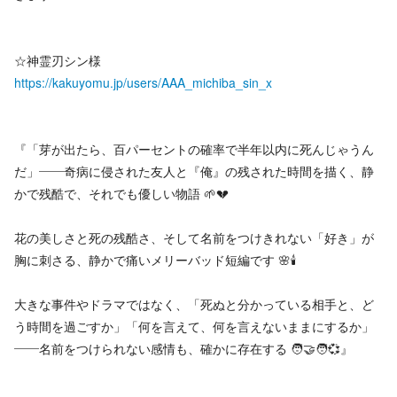
☆神霊刃シン様
https://kakuyomu.jp/users/AAA_michiba_sin_x
『「芽が出たら、百パーセントの確率で半年以内に死んじゃうん
だ」――奇病に侵された友人と『俺』の残された時間を描く、静
かで残酷で、それでも優しい物語 🌱💔
花の美しさと死の残酷さ、そして名前をつけきれない「好き」が
胸に刺さる、静かで痛いメリーバッド短編です 🌸🕯️
大きな事件やドラマではなく、「死ぬと分かっている相手と、ど
う時間を過ごすか」「何を言えて、何を言えないままにするか」
――名前をつけられない感情も、確かに存在する 🧑‍🤝‍🧑💞』