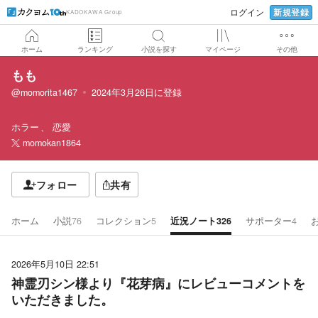
新規登録
ログイン
KADOKAWA Group
ホーム
ランキング
小説を探す
マイページ
その他
もも
@momorita1467
2024年3月26日
に登録
ホラー
恋愛
momokan1864
フォロー
共有
ホーム
小説
76
コレクション
5
近況ノート
326
サポーター
4
2026年5月10日 22:51
神霊刃シン様より『花芽病』にレビューコメントを
いただきました。