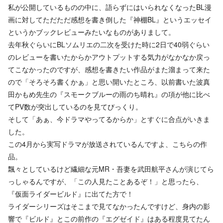
私が公開しているものの中に、語らずにはいられなくなったBL漫
画に対してただただ感想を書き倒した『神棚BL』というエッセイ
というかブックレビューみたいなものがありまして。
去年秋ぐらいにBLソムリエの二次を受けた時に2日で40弱ぐらい
のレビューを書いたからかアウトプットする気力がなかなか戻っ
てこなかったのですが、感想を書きたい作品がまた溜まって来た
ので「そろそろ書くかぁ」と思い開いたところ、以前書いた波真
田かもめ先生の『スモークブルーの雨のち晴れ』の項が他に比べ
てPV数が突出しているのを見てびっくり。
そして「あぁ、今ドラマやってるからか」とすぐに合点がいきま
した。
この4月から実写ドラマが放送されているんですよ、こちらの作
品。
飄々としているけど繊細な元MR・吾妻を武田航平さんが演じてら
っしゃるんですが、「この人見たことあるぞ！」と思ったら、
『仮面ライダービルド』に出てた方で！
ライダーシリーズはそこまで見てなかったんですけど、身内の影
響で『ビルド』とこの前作の『エグゼイド』はある程度見てたん