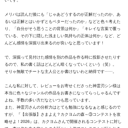
メリバは読んだ後にも「じゃあどうするのが正解だったのか、あ
るいは正解とはいかずともベターだったのか」などと色々考えた
り、「自分がそう思うことの背景は何か」「キレイな言葉で覆っ
ている、その下に隠した浅ましい気持ちの正体は何か」など、ど
んどん感情を深掘り出来るのが良いなと思っています！
で、深掘って見付けた感情を別の作品を作る時に投影させたりす
るので、私の書く話はどんどん暗くなっていくという（笑）。
そりゃ無敵でチートな主人公とか書けないわと納得です……。
こんな私に対して、レビューをお寄せくださった神霊刃シン様は
本当に色々なジャンルの作品をお書きになってらっしゃるんです
よね。手数の多い方だなといつも思っています。
また、神霊刃さんの分析力はとても勉強になるなぁと感じるので
すが、『【出張版】さまよえ？カクヨムの森～③コンテストを攻
略せよ！2026』は、カクヨムさんで開催されるコンテストに対し