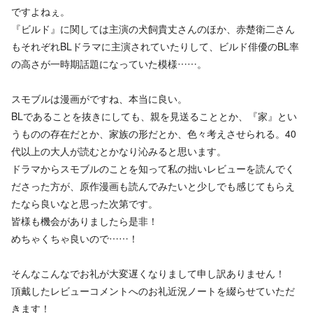
ですよねぇ。
『ビルド』に関しては主演の犬飼貴丈さんのほか、赤楚衛二さん
もそれぞれBLドラマに主演されていたりして、ビルド俳優のBL率
の高さが一時期話題になっていた模様……。
スモブルは漫画がですね、本当に良い。
BLであることを抜きにしても、親を見送ることとか、『家』とい
うものの存在だとか、家族の形だとか、色々考えさせられる。40
代以上の大人が読むとかなり沁みると思います。
ドラマからスモブルのことを知って私の拙いレビューを読んでく
ださった方が、原作漫画も読んでみたいと少しでも感じてもらえ
たなら良いなと思った次第です。
皆様も機会がありましたら是非！
めちゃくちゃ良いので……！
そんなこんなでお礼が大変遅くなりまして申し訳ありません！
頂戴したレビューコメントへのお礼近況ノートを綴らせていただ
きます！