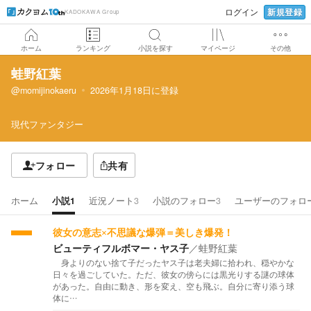
新規登録
ログイン
KADOKAWA Group
ホーム
ランキング
小説を探す
マイページ
その他
蛙野紅葉
@momijinokaeru
2026年1月18日
に登録
現代ファンタジー
フォロー
共有
ホーム
小説
1
近況ノート
3
小説のフォロー
3
ユーザーのフォロ
彼女の意志×不思議な爆弾＝美しき爆発！
ビューティフルボマー・ヤス子
／
蛙野紅葉
身よりのない捨て子だったヤス子は老夫婦に拾われ、穏やかな
日々を過ごしていた。ただ、彼女の傍らには黒光りする謎の球体
があった。自由に動き、形を変え、空も飛ぶ。自分に寄り添う球
体に…