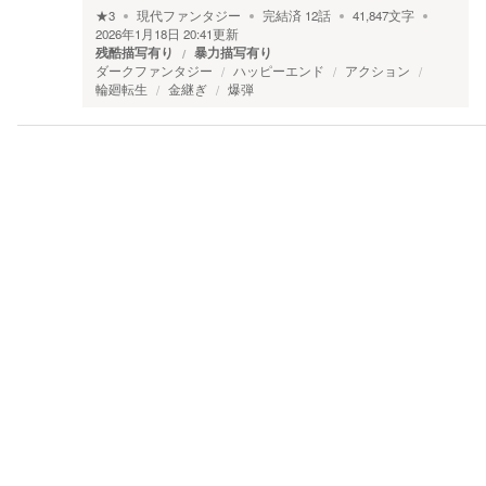
★
3
現代ファンタジー
完結済
12
話
41,847
文字
2026年1月18日 20:41
更新
残酷描写有り
暴力描写有り
ダークファンタジー
ハッピーエンド
アクション
輪廻転生
金継ぎ
爆弾