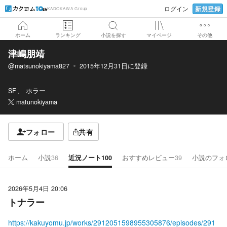
新規登録
ログイン
KADOKAWA Group
ホーム
ランキング
小説を探す
マイページ
その他
津嶋朋靖
@matsunokiyama827
2015年12月31日
に登録
SF
ホラー
matunokiyama
フォロー
共有
ホーム
小説
36
近況ノート
100
おすすめレビュー
39
小説のフォ
2026年5月4日 20:06
トナラー
https://kakuyomu.jp/works/2912051598955305876/episodes/291