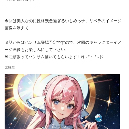
今回は美人なのに性格残念過ぎるいじめっ子、リベラのイメージ
画像を添えて
３話からはハンサム登場予定ですので、次回のキャラクターイメ
ージ画像もお楽しみにして下さい。
AIに頑張ってハンサム描いてもらいます！୧( ˵ ° ~ ° ˵ )୨
太縁華