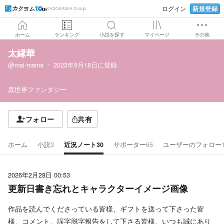
新規登録
ログイン
KADOKAWA Group
ホーム
ランキング
小説を探す
マイページ
その他
太縁華
@mai-mama
2023年9月18日
に登録
異世界ファンタジー
フォロー
共有
ホーム
小説
3
近況ノート
30
サポーター
65
ユーザーのフォロー
2026年2月28日 00:53
更新日書き忘れとキャラクターイメージ画像
作品を読んでくださっている皆様、ギフトを送って下さった皆
様、コメント、誤字脱字報告をして下さる皆様、いつも誠にあり