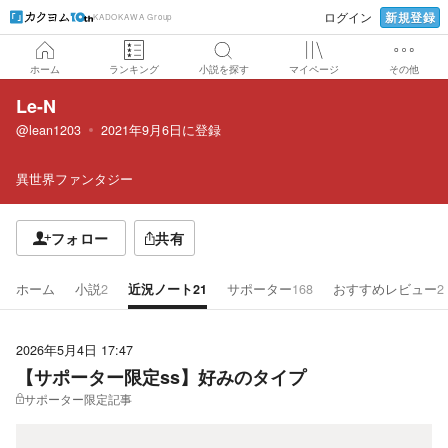
新規登録
ログイン
KADOKAWA Group
ホーム
ランキング
小説を探す
マイページ
その他
Le-N
@lean1203
2021年9月6日
に登録
異世界ファンタジー
フォロー
共有
ホーム
小説
2
近況ノート
21
サポーター
168
おすすめレビュー
2
2026年5月4日 17:47
【サポーター限定ss】好みのタイプ
サポーター限定記事