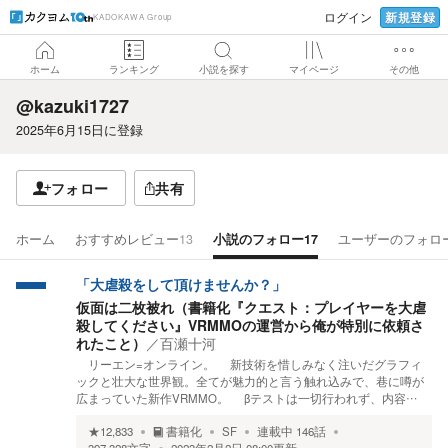
新規登録
ログイン
KADOKAWA Group
ホーム
ランキング
小説を探す
マイページ
その他
@kazuki1727
2025年6月15日
に登録
フォロー
共有
ホーム
おすすめレビュー
13
小説のフォロー
17
ユーザーのフォロ
「大虐殺をして頂けませんか？」
仮面は二枚被れ（書籍化『クエスト：プレイヤーを大虐
殺してください』VRMMOの運営から俺が特別に依頼さ
れたこと）
／
百瀬十河
リーエン=オンライン。 新技術を惜しみなく注いだグラフィ
ックと壮大な世界観。全てが魅力的と言う触れ込みで、巷に噂が
広まっていた新作VRMMO。 βテストは一切行われず、内容…
★
12,833
書籍化
SF
連載中
146
話