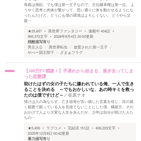
母親は側妃、でも僕は第一王子なので、王位継承権は第一位。 よ
うやく思考と肉体が繋がって、思い通りに体を動かせるようにな
ったんだけど、どうにも僕の環境はよろしくない。 どうやら父
親…
★
25,657
異世界ファンタジー
連載中
404
話
965,372
文字
2026年8月4日 20:00
更新
残酷描写有り
男主人公
異世界転生
放置された第一王子
やべー国王陛下
ざまぁフラグ
【300万PV感謝！】手遅れから始まる、過ぎ去ってしま
った恋愛譚
助けたはずの女の子たちに嫌われている俺、一人で生き
ることを決める ～でもおかしいな、あの時キミを救っ
たのは僕ですけど～
／
在原ナオ
情けは人の為ならず。亡き祖母が言い残した言葉を信じ、目の届
く範囲で困っている人を見捨てないことにした僕、橘彼方。その
おかげで人より大変な人生を歩んだが、少年は自分が助けた人た
ちの…
★
5,455
ラブコメ
完結済
151
話
606,223
文字
2025年12月8日 00:42
更新
暴力描写有り