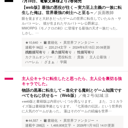
7月10日、電撃文庫様より2巻発売
【web版】最強の悪役が往く～実力至上主義の一族に転
生した俺は、世界最強の剣士へと至る～
／
反面教師
眼を覚ますと大好きだったゲームの世界に転生していたルカ・サ
ルバトーレ。 彼が生まれたサルバトーレ公爵家は、
MMORPG《モノクロの剣》に登場する最強の天才一族だった。
しかし、…
★
10,640
書籍化
異世界ファンタジー
連載中
96
話
220,214
文字
2024年6月15日 20:06
更新
残酷描写有り
暴力描写有り
性描写有り
カクヨムオンリー
悪役転生
貴族
主人公最強
ハーレム
ざまぁ
学園
主人公キャラに転生したと思ったら、主人公を裏切る強
キャラでした。
物語の黒幕に転生して～進化する魔剣とゲーム知識です
べてをねじ伏せる～（Web版）
／
俺２号/結城 涼
※web版と書籍版は内容がいくつか異なります。 また、コミカラ
イズ版は書籍版準拠となります。 『七英雄の伝説』という世界的
に人気のゲームがあった。 蓮はそのゲームの続編を世界…
★
44,557
書籍化
異世界ファンタジー
連載中
288
話
1,469,808
文字
2026年1月16日 14:01
更新