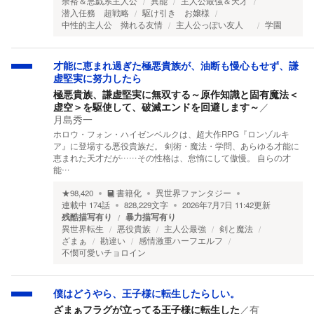
余裕＆悪戯系主人公
異能
主人公最強＆天才
潜入任務 超戦略
駆け引き お嬢様
中性的主人公 拗れる友情
主人公っぽい友人
学園
才能に恵まれ過ぎた極悪貴族が、油断も慢心もせず、謙
虚堅実に努力したら
極悪貴族、謙虚堅実に無双する～原作知識と固有魔法＜
虚空＞を駆使して、破滅エンドを回避します～
／
月島秀一
ホロウ・フォン・ハイゼンベルクは、超大作RPG『ロンゾルキ
ア』に登場する悪役貴族だ。 剣術・魔法・学問、あらゆる才能に
恵まれた天才だが……その性格は、怠惰にして傲慢。 自らの才
能…
★
98,420
書籍化
異世界ファンタジー
連載中
174
話
828,229
文字
2026年7月7日 11:42
更新
残酷描写有り
暴力描写有り
異世界転生
悪役貴族
主人公最強
剣と魔法
ざまぁ
勘違い
感情激重ハーフエルフ
不憫可愛いチョロイン
僕はどうやら、王子様に転生したらしい。
ざまぁフラグが立ってる王子様に転生した
／
有