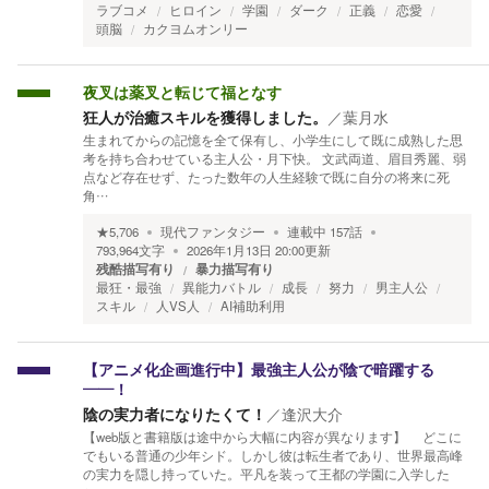
ラブコメ
ヒロイン
学園
ダーク
正義
恋愛
頭脳
カクヨムオンリー
夜叉は薬叉と転じて福となす
狂人が治癒スキルを獲得しました。
／
葉月水
生まれてからの記憶を全て保有し、小学生にして既に成熟した思
考を持ち合わせている主人公・月下快。 文武両道、眉目秀麗、弱
点など存在せず、たった数年の人生経験で既に自分の将来に死
角…
★
5,706
現代ファンタジー
連載中
157
話
793,964
文字
2026年1月13日 20:00
更新
残酷描写有り
暴力描写有り
最狂・最強
異能力バトル
成長
努力
男主人公
スキル
人VS人
AI補助利用
【アニメ化企画進行中】最強主人公が陰で暗躍する
――！
陰の実力者になりたくて！
／
逢沢大介
【web版と書籍版は途中から大幅に内容が異なります】 どこに
でもいる普通の少年シド。しかし彼は転生者であり、世界最高峰
の実力を隠し持っていた。平凡を装って王都の学園に入学した