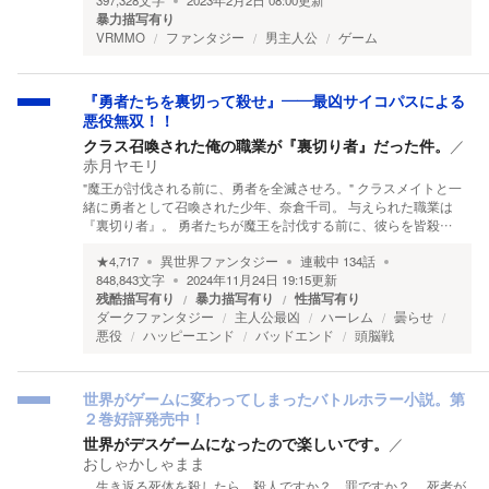
397,328
文字
2023年2月2日 08:00
更新
暴力描写有り
VRMMO
ファンタジー
男主人公
ゲーム
『勇者たちを裏切って殺せ』――最凶サイコパスによる
悪役無双！！
クラス召喚された俺の職業が『裏切り者』だった件。
／
赤月ヤモリ
"魔王が討伐される前に、勇者を全滅させろ。" クラスメイトと一
緒に勇者として召喚された少年、奈倉千司。 与えられた職業は
『裏切り者』。 勇者たちが魔王を討伐する前に、彼らを皆殺…
★
4,717
異世界ファンタジー
連載中
134
話
848,843
文字
2024年11月24日 19:15
更新
残酷描写有り
暴力描写有り
性描写有り
ダークファンタジー
主人公最凶
ハーレム
曇らせ
悪役
ハッピーエンド
バッドエンド
頭脳戦
世界がゲームに変わってしまったバトルホラー小説。第
２巻好評発売中！
世界がデスゲームになったので楽しいです。
／
おしゃかしゃまま
生き返る死体を殺したら、殺人ですか？ 罪ですか？ 死者が