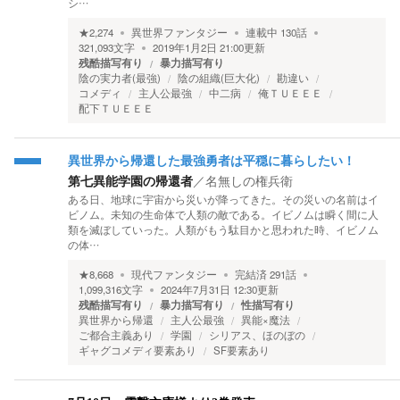
シ…
★
2,274
異世界ファンタジー
連載中
130
話
321,093
文字
2019年1月2日 21:00
更新
残酷描写有り
暴力描写有り
陰の実力者(最強)
陰の組織(巨大化)
勘違い
コメディ
主人公最強
中二病
俺ＴＵＥＥＥ
配下ＴＵＥＥＥ
異世界から帰還した最強勇者は平穏に暮らしたい！
第七異能学園の帰還者
／
名無しの権兵衛
ある日、地球に宇宙から災いが降ってきた。その災いの名前はイ
ビノム。未知の生命体で人類の敵である。イビノムは瞬く間に人
類を滅ぼしていった。人類がもう駄目かと思われた時、イビノム
の体…
★
8,668
現代ファンタジー
完結済
291
話
1,099,316
文字
2024年7月31日 12:30
更新
残酷描写有り
暴力描写有り
性描写有り
異世界から帰還
主人公最強
異能×魔法
ご都合主義あり
学園
シリアス、ほのぼの
ギャグコメディ要素あり
SF要素あり