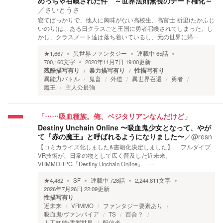
めっちゃ召喚された件 ～世界法則無視のチート権化～
／
さいとうさ
寝てばっかりで、他人に興味がない高校生、高富士 祈里(たかふじ
いのり)は、ある日クラスごと王国に勇者召喚されてしまった。し
かし、クラスメート達は落ち着いているし、元の世界に帰…
★
1,667
異世界ファンタジー
連載中
65
話
700,160
文字
2020年11月7日 19:00
更新
残酷描写有り
暴力描写有り
性描写有り
異能力バトル
鬼畜
外道
異世界召還
勇者
魔王
主人公最強
「……吸血種族。俺、ベジタリアンなんだけど」
Destiny Unchain Online 〜吸血鬼少女となって、やが
て『赤の魔王』と呼ばれるようになりました〜
／
@resn
【コミカライズ化しました&書籍化決定しました】 フルダイブ
VR技術が、日常の物として広く普及した近未来。
VRMMORPG『Destiny Unchain Online』―…
★
4,482
SF
連載中
728
話
2,244,811
文字
2026年7月26日 22:09
更新
性描写有り
近未来
VRMMO
ファンタジー要素あり
吸血鬼/ヴァンパイア
TS
百合？
人工知能/電脳世界
配信者