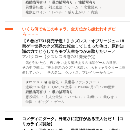
残酷描写有り
暴力描写有り
性描写有り
異世界転生
剣と魔法
ゲーム
恋愛要素
複数ヒロイン
レベル
成り上がり
貴族
いくら何でもこのキャラ、全方位から嫌われすぎだ
ろ………
【６巻は7/31発売予定！】クズレス・オブリージュ～18
禁ゲー世界のクズ悪役に転生してしまった俺は、原作知
識の力でどうしてもモブ人生をつかみ取りたい～
／
アバタロー【クズレス６巻7/31発売予定
気が付いたら、権力争いあり魔法ありの18禁ゲームの世界。
その中で俺は、"史上最悪のクズ"と名高い、あるキャラクターに憑
依していた。 その名は、ウルトス。プレイヤーからは…
★
21,918
書籍化
異世界ファンタジー
連載中
327
話
1,029,708
文字
2026年8月6日 17:00
更新
残酷描写有り
暴力描写有り
悪役転生
主人公最強
ハーレム
勘違い
曇らせ
学園
ギャグ
ゲーム
コメディにダーク。外道さに定評がある主人公だ！【コ
ミカライズ開始】