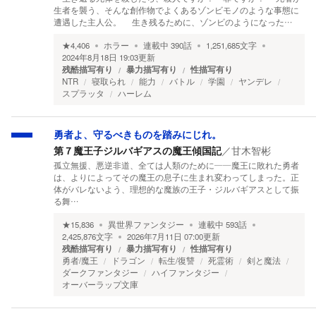
生者を襲う、そんな創作物でよくあるゾンビモノのような事態に
遭遇した主人公。 生き残るために、ゾンビのようになった…
★
4,406
ホラー
連載中
390
話
1,251,685
文字
2024年8月18日 19:03
更新
残酷描写有り
暴力描写有り
性描写有り
NTR
寝取られ
能力
バトル
学園
ヤンデレ
スプラッタ
ハーレム
勇者よ、守るべきものを踏みにじれ。
第７魔王子ジルバギアスの魔王傾国記
／
甘木智彬
孤立無援、悪逆非道、全ては人類のために――魔王に敗れた勇者
は、よりによってその魔王の息子に生まれ変わってしまった。正
体がバレないよう、理想的な魔族の王子・ジルバギアスとして振
る舞…
★
15,836
異世界ファンタジー
連載中
593
話
2,425,876
文字
2026年7月11日 07:00
更新
残酷描写有り
暴力描写有り
性描写有り
勇者/魔王
ドラゴン
転生/復讐
死霊術
剣と魔法
ダークファンタジー
ハイファンタジー
オーバーラップ文庫