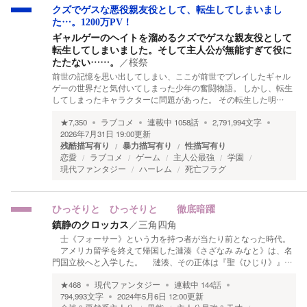
クズでゲスな悪役親友役として、転生してしまいまし
た…。1200万PV！
ギャルゲーのヘイトを溜めるクズでゲスな親友役として
転生してしまいました。そして主人公が無能すぎて役に
たたない……。
／
桜祭
前世の記憶を思い出してしまい、ここが前世でプレイしたギャル
ゲーの世界だと気付いてしまった少年の奮闘物語。 しかし、転生
してしまったキャラクターに問題があった。 その転生した明…
★
7,350
ラブコメ
連載中
1058
話
2,791,994
文字
2026年7月31日 19:00
更新
残酷描写有り
暴力描写有り
性描写有り
恋愛
ラブコメ
ゲーム
主人公最強
学園
現代ファンタジー
ハーレム
死亡フラグ
ひっそりと ひっそりと 徹底暗躍
鎮静のクロッカス
／
三角四角
士《フォーサー》という力を持つ者が当たり前となった時代。
アメリカ留学を終えて帰国した漣湊《さざなみ みなと》は、名
門国立校へと入学した。 漣湊、その正体は『聖《ひじり》』…
★
468
現代ファンタジー
連載中
144
話
794,993
文字
2024年5月6日 12:00
更新