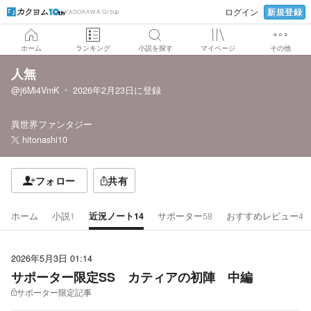
新規登録
ログイン
KADOKAWA Group
ホーム
ランキング
小説を探す
マイページ
その他
人無
@j6Mi4VmK
2026年2月23日
に登録
異世界ファンタジー
hitonashi10
フォロー
共有
ホーム
小説
1
近況ノート
14
サポーター
58
おすすめレビュー
4
2026年5月3日 01:14
サポーター限定SS カティアの初陣 中編
サポーター限定記事