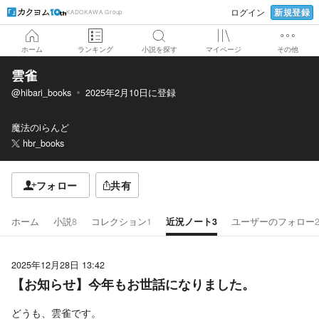
新規登録
ログイン
KADOKAWA Group
ホーム
ランキング
小説を探す
マイページ
その他
雲雀
@hibari_books
2025年2月10日
に登録
魔法のiらんど
hbr_books
フォロー
共有
ホーム
小説
8
コレクション
1
近況ノート
3
ユーザーのフォロー
2025年12月28日 13:42
【お知らせ】今年もお世話になりました。
どうも、雲雀です。