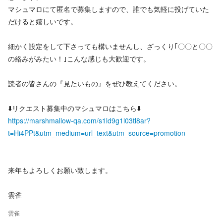
マシュマロにて匿名で募集しますので、誰でも気軽に投げていた
だけると嬉しいです。
細かく設定をして下さっても構いませんし、ざっくり｢〇〇と〇〇
の絡みがみたい！｣こんな感じも大歓迎です。
読者の皆さんの『見たいもの』をぜひ教えてください。
⬇️リクエスト募集中のマシュマロはこちら⬇️
https://marshmallow-qa.com/s1ld9g1l03tl8ar?
t=Hi4PPt&utm_medium=url_text&utm_source=promotion
来年もよろしくお願い致します。
雲雀
雲雀