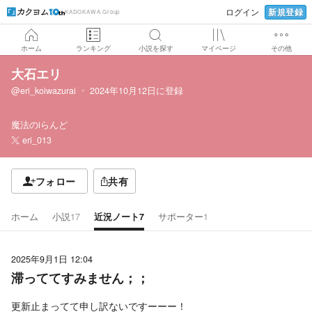
新規登録
ログイン
KADOKAWA Group
ホーム
ランキング
小説を探す
マイページ
その他
大石エリ
@eri_koiwazurai
2024年10月12日
に登録
魔法のiらんど
eri_013
フォロー
共有
ホーム
小説
17
近況ノート
7
サポーター
1
2025年9月1日 12:04
滞っててすみません；；
更新止まってて申し訳ないですーーー！