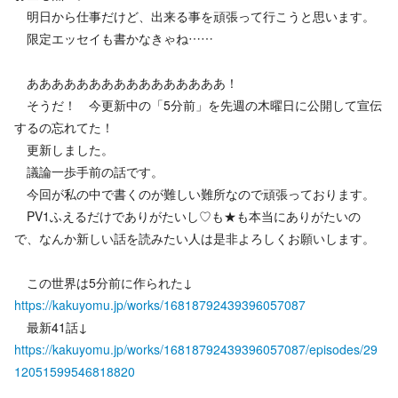
明日から仕事だけど、出来る事を頑張って行こうと思います。
限定エッセイも書かなきゃね……
ああああああああああああああああ！
そうだ！ 今更新中の「5分前」を先週の木曜日に公開して宣伝
するの忘れてた！
更新しました。
議論一歩手前の話です。
今回が私の中で書くのが難しい難所なので頑張っております。
PV1ふえるだけでありがたいし♡も★も本当にありがたいの
で、なんか新しい話を読みたい人は是非よろしくお願いします。
この世界は5分前に作られた↓
https://kakuyomu.jp/works/16818792439396057087
最新41話↓
https://kakuyomu.jp/works/16818792439396057087/episodes/29
12051599546818820