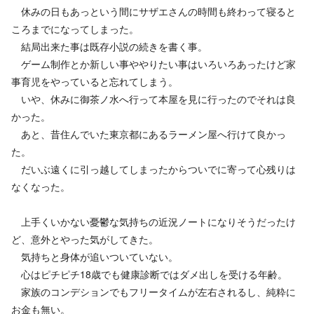
休みの日もあっという間にサザエさんの時間も終わって寝ると
ころまでになってしまった。
結局出来た事は既存小説の続きを書く事。
ゲーム制作とか新しい事ややりたい事はいろいろあったけど家
事育児をやっていると忘れてしまう。
いや、休みに御茶ノ水へ行って本屋を見に行ったのでそれは良
かった。
あと、昔住んでいた東京都にあるラーメン屋へ行けて良かっ
た。
だいぶ遠くに引っ越してしまったからついでに寄って心残りは
なくなった。
上手くいかない憂鬱な気持ちの近況ノートになりそうだったけ
ど、意外とやった気がしてきた。
気持ちと身体が追いついていない。
心はピチピチ18歳でも健康診断ではダメ出しを受ける年齢。
家族のコンデションでもフリータイムが左右されるし、純粋に
お金も無い。