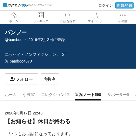
新規登録
ログイン
KADOKAWA Group
ホーム
ランキング
小説を探す
マイページ
その他
バンブー
@bamboo
2016年2月2日
に登録
エッセイ・ノンフィクション
SF
bamboo4070
フォロー
共有
ホーム
小説
57
コレクション
12
近況ノート
598
サポーター
5
2026年5月17日 22:45
【お知らせ】休日が終わる
いつもお世話になっております。