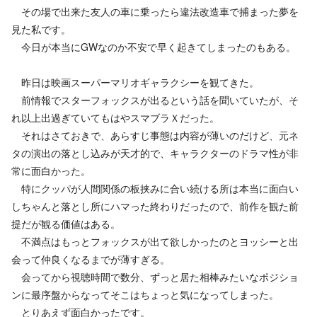
その場で出来た友人の車に乗ったら違法改造車で捕まった夢を
見た私です。
今日が本当にGWなのか不安で早く起きてしまったのもある。
昨日は映画スーパーマリオギャラクシーを観てきた。
前情報でスターフォックスが出るという話を聞いていたが、そ
れ以上出過ぎていてもはやスマブラＸだった。
それはさておきで、あらすじ事態は内容が薄いのだけど、元ネ
タの演出の落とし込みが天才的で、キャラクターのドラマ性が非
常に面白かった。
特にクッパが人間関係の板挟みに合い続ける所は本当に面白い
しちゃんと落とし所にハマった終わりだったので、前作を観た前
提だが観る価値はある。
不満点はもっとフォックスが出て欲しかったのとヨッシーと出
会って仲良くなるまでが薄すぎる。
会ってから視聴時間で数分、ずっと居た相棒みたいなポジショ
ンに最序盤からなってそこはちょっと気になってしまった。
とりあえず面白かったです。