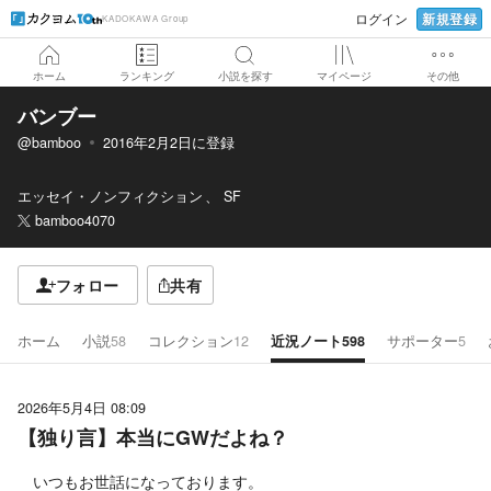
新規登録
ログイン
KADOKAWA Group
ホーム
ランキング
小説を探す
マイページ
その他
バンブー
@bamboo
2016年2月2日
に登録
エッセイ・ノンフィクション
SF
bamboo4070
フォロー
共有
ホーム
小説
58
コレクション
12
近況ノート
598
サポーター
5
2026年5月4日 08:09
【独り言】本当にGWだよね？
いつもお世話になっております。