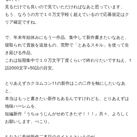
見るだけでも良いので見ていただければなあと思っています、
もう、なろうの方で１０万文字軽く超えているので応募規定はク
リア確定ですね。
で、年末年始休みにもう一作品、集中して新作書きたいなあと、
寝取られて貴族を追放もの、荒野で「とあるスキル」を使って生
き延びる作品、
これは短期集中で１０万文字丁度くらいで終わりたいですねえ、1
話2000文字×50話の目安。
とりあえずカクヨムコン11の新作はこの二作を軸にしたいなあ
と、
本当はもっと書きたい新作もあるんですけれども、とりあえずは
地味ハーレムを、
短編新作『うちゅうじんがせめてきたぞ！！！』共々、よろしく
お願いします、ぺこり。
ちなみに長編新作二本目のタイトルというのが、