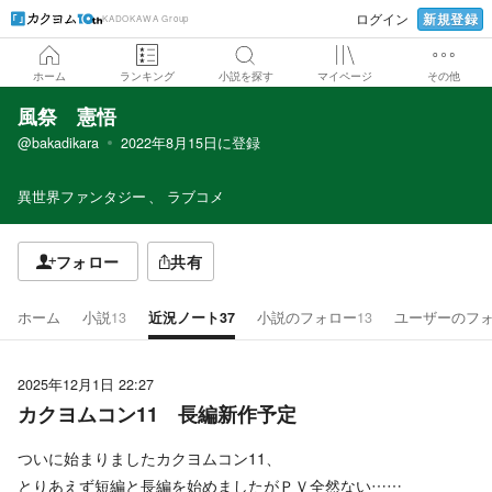
新規登録
ログイン
KADOKAWA Group
ホーム
ランキング
小説を探す
マイページ
その他
風祭 憲悟
@bakadikara
2022年8月15日
に登録
異世界ファンタジー
ラブコメ
フォロー
共有
ホーム
小説
13
近況ノート
37
小説のフォロー
13
ユーザーのフ
2025年12月1日 22:27
カクヨムコン11 長編新作予定
ついに始まりましたカクヨムコン11、
とりあえず短編と長編を始めましたがＰＶ全然ない……