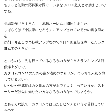
ちょっと初動の応募数が両方、いきなり3000超えとか凄まじいで
すね。
長編新作『ＶＩＶＡ！ 地味ハーレム』開始しました、
しばらくは『小説家になろう』にアップされている分の書き溜め
を
添削・修正しつつ転載アップなので１日３回更新保障、ただカク
ヨムでのＰＶが……
というのも、先を行っているなろうの方がＰＶ＆ランキング＆評
価爆上がりで、
カクヨムコン11のための書き溜めのつもりが、そっちで人気を博
しているという、
いやいや完成度はカクヨムの方が上ですよ？ っていうか、スト
ーリーだけ先に知りたい方はなろうの方なのでしょうか。
まあそんな訳で、カクヨムでは出だしピンチというか苦戦してい
るので、