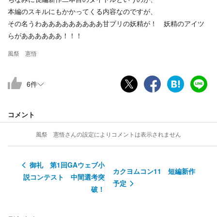
本編のスキルにもかかってくる内容なのですが、
その名うわあああああああああ甘ブリの妖精が！ 妖精のアイツ
らがああああああ！！！
風祭 憲悟
6
件
コメント
風祭 憲悟
さんの設定によりコメントは表示されません
御礼 第1回GAウェブ小
カクヨムコン11 短編新作
説コンテスト 中間選考突
予定
破！