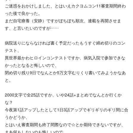
ご迷惑をおかけしました、とはいえカクヨムコン11審査期間終わ
った後で良かった。
まだ自宅療養（安静）ですがぼちぼち順次、連載を再開させま
す、と言いたいのですが……
病院送りにならなければ書く予定だったもうすぐ締め切りのコン
テスト、
異世界最かわヒロインコンテストですか、病気入院で参加できな
かったとなると悔しいので、
閉め切り残り9日でなんとか5万文字むりくり書いてみようかなあ
と。
2000文字で全25話ですか、いや24話+まとめでなんとか行くか
な？
今夜第1話アップしたとして1日3話アップでギリギリのギリ間に合
うかどうか、
とはいえ審査期間も終了間際なので☆とか期待できないですが、
まあ何もしないのも悔しいので。