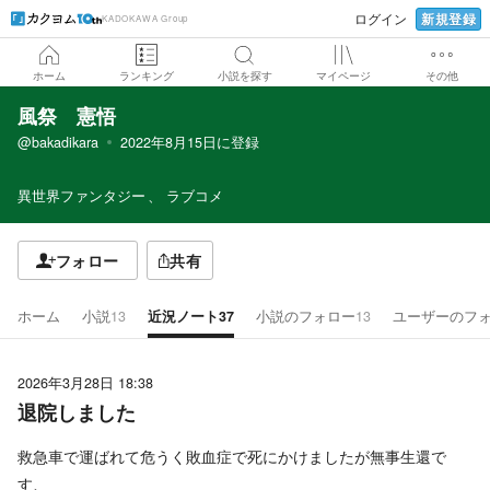
新規登録
ログイン
KADOKAWA Group
ホーム
ランキング
小説を探す
マイページ
その他
風祭 憲悟
@bakadikara
2022年8月15日
に登録
異世界ファンタジー
ラブコメ
フォロー
共有
ホーム
小説
13
近況ノート
37
小説のフォロー
13
ユーザーのフ
2026年3月28日 18:38
退院しました
救急車で運ばれて危うく敗血症で死にかけましたが無事生還で
す、