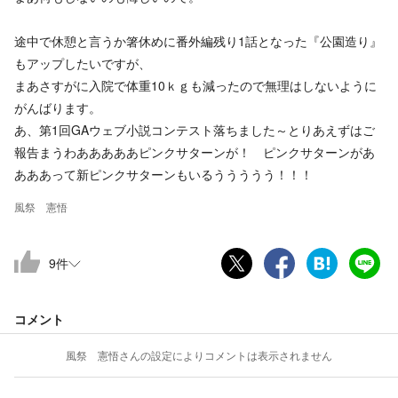
途中で休憩と言うか箸休めに番外編残り1話となった『公園造り』
もアップしたいですが、
まあさすがに入院で体重10ｋｇも減ったので無理はしないように
がんばります。
あ、第1回GAウェブ小説コンテスト落ちました～とりあえずはご
報告まうわあああああピンクサターンが！ ピンクサターンがあ
あああって新ピンクサターンもいるううううう！！！
風祭 憲悟
9
件
コメント
風祭 憲悟
さんの設定によりコメントは表示されません