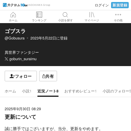
新規登録
ログイン
KADOKAWA Group
ホーム
ランキング
小説を探す
マイページ
その他
ゴブスラ
@Gobusura
2023年5月22日
に登録
異世界ファンタジー
goburin_suraimu
フォロー
共有
ホーム
小説
1
近況ノート
8
おすすめレビュー
1
小説のフォロー
2025年9月30日 08:29
更新について
誠に勝手ではございますが、当分、更新をやめます。