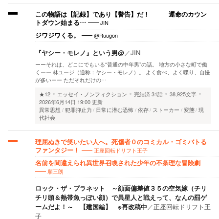
この物語は【記録】であり【警告】だ！ 運命のカウン
JIN
トダウン始まる…
@Ruugon
ジワジワくる。
『ヤシー・モレノ』という男@
／
JIN
ーーそれは、どこにでもいる“普通の中年男”の話。 地方の小さな町で働
くーー 林ユージ（通称：ヤシー・モレノ）。 よく食べ、よく喋り、自慢
が多いーー ただそれだけの…
★12
エッセイ・ノンフィクション
完結済
31話
38,925文字
2026年6月14日 19:00 更新
異常思想
犯罪抑止力
日常に潜む恐怖
依存
ストーカー
変態
現
代社会
理屈ぬきで笑いたい人へ。死傷者０のコミカル・ゴミバトる
正座回転ドリフト王子
ファンタジー！
名前を間違えられ異世界召喚された少年の不条理な冒険劇
順三朗
ロック・ザ・プラネット ～顔面偏差値３５の空気嫁（チリ
チリ頭＆熱帯魚っぽい顔）で異星人と戦えって、なんの罰ゲ
ームだよ！～ 【建国編】 ※再改稿中
／
正座回転ドリフト王
子