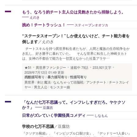
もう、なろう的チート主人公は見飽きたから排除しよう。
えのき
スティーブンオオツカ
挑め！チートラッシュ！
“ステータスオープン！”しか使えないけど、チート能力者を
倒します
／
えのき
チートスキルを持つ異世界転生者たちが、人間と魔族の生存戦争をか
き乱し、好き勝手に暴れていた。 そんな世界に転生した神崎タカト
は、女神の不都合で能力を一切貰えなかった社畜アラサ…
★51
異世界ファンタジー
連載中
79話
233,921文字
2026年7月12日 01:49 更新
残酷描写有り
暴力描写有り
性描写有り
異世界
剣と魔法
なんちゃって頭脳戦
アンチチート
チートスレイ
ヤー
男主人公
モンスター娘
「なんだ七万不思議って。インフレしすぎだろ。ヤケクソ
豆腐坊
か？」
しなもん
日常がズレていく学園怪異コメディ
学校の七万不思議
／
豆腐坊
『クソデカ靴箱』、『インビジブル口裂け女』、『デッドリー1人多い』