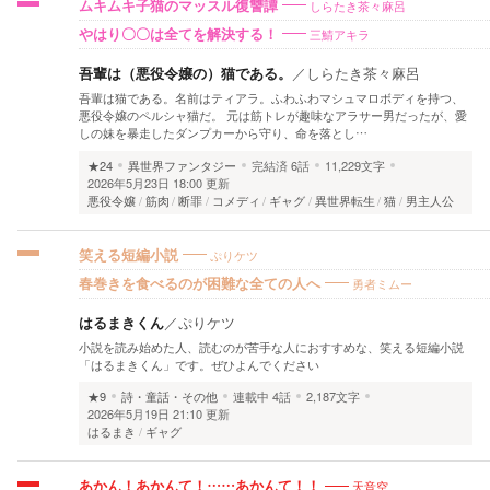
しらたき茶々麻呂
ムキムキ子猫のマッスル復讐譚
三鯖アキラ
やはり〇〇は全てを解決する！
吾輩は（悪役令嬢の）猫である。
／
しらたき茶々麻呂
吾輩は猫である。名前はティアラ。ふわふわマシュマロボディを持つ、
悪役令嬢のペルシャ猫だ。 元は筋トレが趣味なアラサー男だったが、愛
しの妹を暴走したダンプカーから守り、命を落とし…
★24
異世界ファンタジー
完結済
6話
11,229文字
2026年5月23日 18:00 更新
悪役令嬢
筋肉
断罪
コメディ
ギャグ
異世界転生
猫
男主人公
ぷりケツ
笑える短編小説
勇者ミムー
春巻きを食べるのが困難な全ての人へ
はるまきくん
／
ぷりケツ
小説を読み始めた人、読むのが苦手な人におすすめな、笑える短編小説
「はるまきくん」です。ぜひよんでください
★9
詩・童話・その他
連載中
4話
2,187文字
2026年5月19日 21:10 更新
はるまき
ギャグ
天音空
あかん！あかんて！……あかんて！！