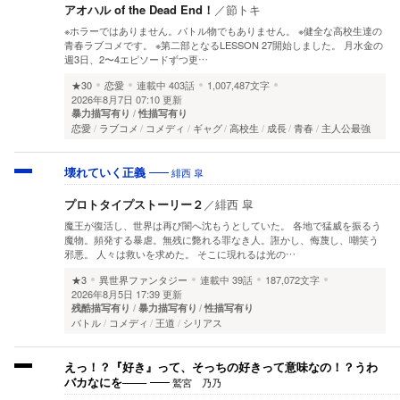
アオハル of the Dead End！
／
節トキ
※ホラーではありません。バトル物でもありません。 ※健全な高校生達の
青春ラブコメです。 ※第二部となるLESSON 27開始しました。 月水金の
週3日、2〜4エピソードずつ更…
★30
恋愛
連載中
403話
1,007,487文字
2026年8月7日 07:10 更新
暴力描写有り
性描写有り
恋愛
ラブコメ
コメディ
ギャグ
高校生
成長
青春
主人公最強
緋西 皐
壊れていく正義
プロトタイプストーリー２
／
緋西 皐
魔王が復活し、世界は再び闇へ沈もうとしていた。 各地で猛威を振るう
魔物。頻発する暴虐。無残に斃れる罪なき人。誑かし、侮蔑し、嘲笑う
邪悪。 人々は救いを求めた。 そこに現れるは光の…
★3
異世界ファンタジー
連載中
39話
187,072文字
2026年8月5日 17:39 更新
残酷描写有り
暴力描写有り
性描写有り
バトル
コメディ
王道
シリアス
えっ！？『好き』って、そっちの好きって意味なの！？うわ
鷲宮 乃乃
バカなにを───