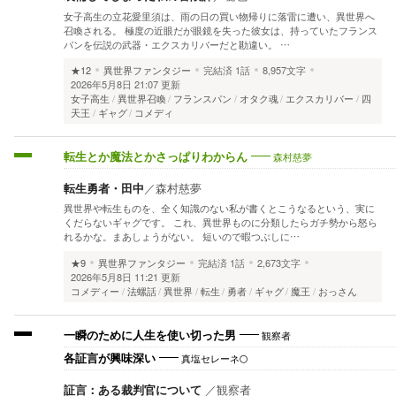
女子高生の立花愛里須は、雨の日の買い物帰りに落雷に遭い、異世界へ
召喚される。 極度の近眼だが眼鏡を失った彼女は、持っていたフランス
パンを伝説の武器・エクスカリバーだと勘違い。 …
★12
異世界ファンタジー
完結済
1話
8,957文字
2026年5月8日 21:07 更新
女子高生
異世界召喚
フランスパン
オタク魂
エクスカリバー
四
天王
ギャグ
コメディ
森村慈夢
転生とか魔法とかさっぱりわからん
転生勇者・田中
／
森村慈夢
異世界や転生ものを、全く知識のない私が書くとこうなるという、実に
くだらないギャグです。 これ、異世界ものに分類したらガチ勢から怒ら
れるかな。まあしょうがない。 短いので暇つぶしに…
★9
異世界ファンタジー
完結済
1話
2,673文字
2026年5月8日 11:21 更新
コメディー
法螺話
異世界
転生
勇者
ギャグ
魔王
おっさん
観察者
一瞬のために人生を使い切った男
真塩セレーネ🌕️
各証言が興味深い
証言：ある裁判官について
／
観察者