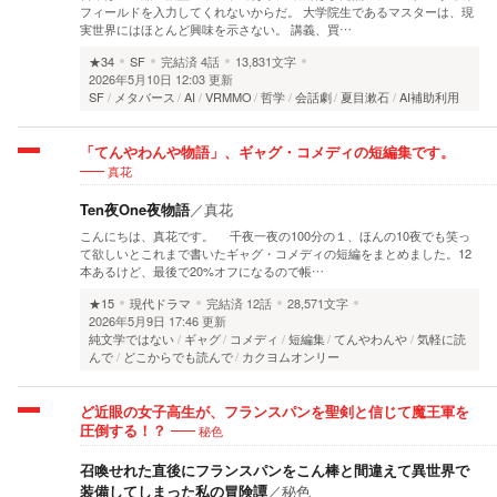
フィールドを入力してくれないからだ。 大学院生であるマスターは、現
実世界にはほとんど興味を示さない。 講義、買…
★34
SF
完結済
4話
13,831文字
2026年5月10日 12:03 更新
SF
メタバース
AI
VRMMO
哲学
会話劇
夏目漱石
AI補助利用
「てんやわんや物語」、ギャグ・コメディの短編集です。
真花
Ten夜One夜物語
／
真花
こんにちは、真花です。 千夜一夜の100分の１、ほんの10夜でも笑っ
て欲しいとこれまで書いたギャグ・コメディの短編をまとめました。12
本あるけど、最後で20%オフになるので帳…
★15
現代ドラマ
完結済
12話
28,571文字
2026年5月9日 17:46 更新
純文学ではない
ギャグ
コメディ
短編集
てんやわんや
気軽に読
んで
どこからでも読んで
カクヨムオンリー
ど近眼の女子高生が、フランスパンを聖剣と信じて魔王軍を
秘色
圧倒する！？
召喚せれた直後にフランスパンをこん棒と間違えて異世界で
装備してしまった私の冒険譚
／
秘色