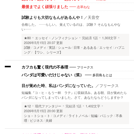
志草ねな
最後までよく頑張りました
試験よりも大切なもんがあるんや！
／
天音空
合格した。 ……らしい。 覚えているのは、 試験？ そんなもんやな
い……
★80
エッセイ・ノンフィクション
完結済
1話
1,303文字
2026年5月15日 20:37 更新
試験
コメディ
実話
シュール
日常・あるある
エッセイ
ハプニ
ング
【ワシ、シリーズ】
フリークス
カフカも驚く現代の不条理
多田島もとは
パンダは可愛いだけじゃない（笑）
目が覚めた時、私はパンダになっていた。
／
フリークス
短編集『コ－ヒ－もう一杯 ラテ』に収録済み。ある朝、目が覚めたら
パンダになってしまっていました。さて、あなたならどうしますか？
★12
現代ファンタジー
完結済
1話
1,402文字
2026年5月15日 20:00 更新
ショ－トショ－ト
コメディ
ライトノベル
短編
パニック
不条
理
ビジネス
夫婦