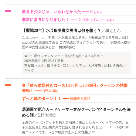
和えもん
夢見る少女じゃ、いられなかった
玄 律暁（げんりつあき）
非常に参考になりました！
【歴戦20年】水兵服美魔女勇者は何を想う？
／
和えもん
これはセーｒ...... 初代『水兵服美魔女勇者』が最前線で２０年戦い続け
た設定の架空追憶である この物語はフィクションであり、 実在の人物や
団体や女性漫画家とは一切無関係な…
★9
現代ファンタジー
完結済
1話
3,994文字
2026年5月12日 23:31 更新
燕尾服マスク
魔法少女
武力
シリアス
人格変容
法制
創作論
ギャグ
🧧「飲み放題付きコース4,980円→3,980円」クーポンの効果
D野佐浦錠
発動！
暗闇坂九死郎
ずっと俺のターン！！
居酒屋で厄介カードゲーマー客がクーポンで1ターンキルを決
める話
／
D野佐浦錠
至高のクーポンデッキを携え居酒屋に来店したカードゲーマーの男。女
子大生店員との応酬の果てに繰り出される切り札とは……！ ゆるい掌
編コメディです。 ※この物語の主人公の性格がヤ…