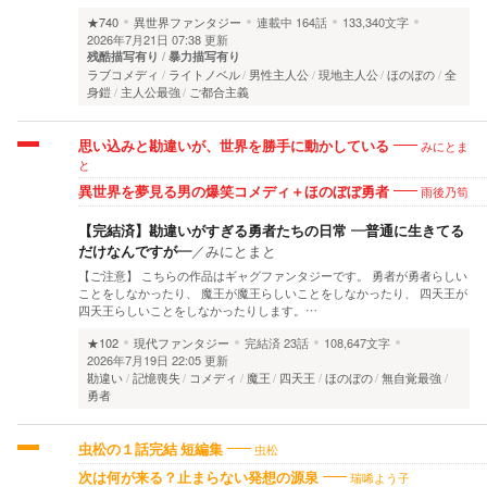
★740
異世界ファンタジー
連載中
164話
133,340文字
2026年7月21日 07:38 更新
残酷描写有り
暴力描写有り
ラブコメディ
ライトノベル
男性主人公
現地主人公
ほのぼの
全
身鎧
主人公最強
ご都合主義
みにとま
思い込みと勘違いが、世界を勝手に動かしている
と
雨後乃筍
異世界を夢見る男の爆笑コメディ＋ほのぼぼ勇者
【完結済】勘違いがすぎる勇者たちの日常 ―普通に生きてる
だけなんですが―
／
みにとまと
【ご注意】 こちらの作品はギャグファンタジーです。 勇者が勇者らしい
ことをしなかったり、 魔王が魔王らしいことをしなかったり、 四天王が
四天王らしいことをしなかったりします。…
★102
現代ファンタジー
完結済
23話
108,647文字
2026年7月19日 22:05 更新
勘違い
記憶喪失
コメディ
魔王
四天王
ほのぼの
無自覚最強
勇者
虫松
虫松の１話完結 短編集
瑞唏よう子
次は何が来る？止まらない発想の源泉