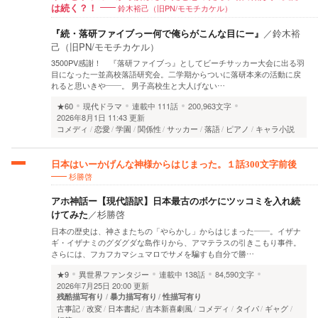
鈴木裕己（旧PN/モモチカケル）
は続く？！
『続・落研ファイブっー何で俺らがこんな目にー』
／
鈴木裕
己（旧PN/モモチカケル）
3500PV感謝！ 『落研ファイブっ』としてビーチサッカー大会に出る羽
目になった一並高校落語研究会。二学期からついに落研本来の活動に戻
れると思いきや――。 男子高校生と大人げない…
★60
現代ドラマ
連載中
111話
200,963文字
2026年8月1日 11:43 更新
コメディ
恋愛
学園
関係性
サッカー
落語
ピアノ
キャラ小説
日本はいーかげんな神様からはじまった。１話300文字前後
杉勝啓
アホ神話ー【現代語訳】日本最古のボケにツッコミを入れ続
けてみた
／
杉勝啓
日本の歴史は、神さまたちの「やらかし」からはじまった――。イザナ
ギ・イザナミのグダグダな島作りから、アマテラスの引きこもり事件。
さらには、フカフカマシュマロでサメを騙すも自分で勝…
★9
異世界ファンタジー
連載中
138話
84,590文字
2026年7月25日 20:00 更新
残酷描写有り
暴力描写有り
性描写有り
古事記
改変
日本書紀
吉本新喜劇風
コメディ
タイパ
ギャグ