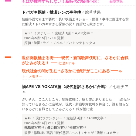
蛇草苹果
もはや推理すらしない！新時代の探偵小説！
ドパガキ探偵・桃瀬レンの事件簿
／
蛇草苹果
短編小説でもまず要約！長い映画よりショート動画！事件は推理する前
に解決！ドパガキすぎる探偵小説！ 好評なら続きます。
★3
ミステリー
完結済
1話
4,265文字
2026年5月15日 17:00 更新
探偵
学園
ライトノベル
ドパミンデトックス
世俗肉欲極まる街――現代・新宿歌舞伎町に、さるかに合戦
七理チアキ
がよみがえる！
ルー
現代社会の闇が生む “さるかに合戦”がここにある
ト・メモリー
禍APE VS YOKATA蟹〈現代意訳さるかに合戦〉
／
七理チア
キ
さいきん、ここんところ、歌舞伎町に、猿と蟹がありました―― 誰もが
知っているさるかに合戦が、現代・新宿歌舞伎町を舞台に、誰も知らな
いさるかに合戦としてよみがえる！ 猿が蟹に渡…
★42
現代ファンタジー
完結済
4話
14,208文字
2026年5月14日 21:01 更新
残酷描写有り
暴力描写有り
性描写有り
復讐
修羅場
童話
現代意訳
ホスト
ヤクザ
残酷
コメディ