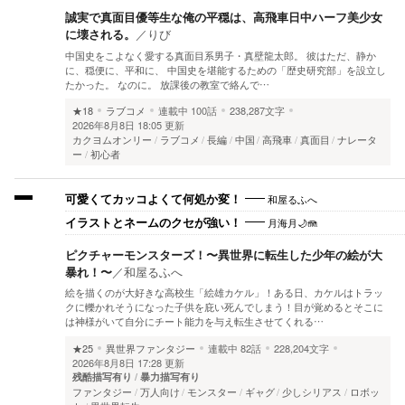
誠実で真面目優等生な俺の平穏は、高飛車日中ハーフ美少女
に壊される。
／
りび
中国史をこよなく愛する真面目系男子・真壁龍太郎。 彼はただ、静か
に、穏便に、平和に、 中国史を堪能するための「歴史研究部」を設立し
たかった。 なのに。 放課後の教室で絡んで…
★18
ラブコメ
連載中
100話
238,287文字
2026年8月8日 18:05 更新
カクヨムオンリー
ラブコメ
長編
中国
高飛車
真面目
ナレータ
ー
初心者
和屋るふへ
可愛くてカッコよくて何処か変！
月海月🌙🪼
イラストとネームのクセが強い！
ピクチャーモンスターズ！〜異世界に転生した少年の絵が大
暴れ！〜
／
和屋るふへ
絵を描くのが大好きな高校生「絵雄カケル」！ある日、カケルはトラッ
クに轢かれそうになった子供を庇い死んでしまう！目が覚めるとそこに
は神様がいて自分にチート能力を与え転生させてくれる…
★25
異世界ファンタジー
連載中
82話
228,204文字
2026年8月8日 17:28 更新
残酷描写有り
暴力描写有り
ファンタジー
万人向け
モンスター
ギャグ
少しシリアス
ロボッ