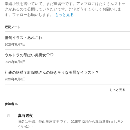
掌編小説を書いていて、まだ練習中です。アメブロにはたくさんストッ
クがあるので公開していきたいです。(^^♪どうぞよろしくお願いしま
す。フォローお願いします。
もっと見る
近況ノート
俳句イラストあれこれ
2026年8月7日
ウルトラの母ぽい美魔女♡♡
2026年8月6日
孔雀の妖精？紅瑠璃さんの好きそうな美麗なイラスト？
2026年8月6日
もっと見る
97
参加者
真白透夜
#1
旧名は千織、@山羊座文学です。 2025年12月から真白透夜(ましろと
うや)に…