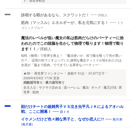
ト
異世界転生
拝頼人
詠唱する暇があるなら、スクワットだ！
ドラ
筋肉（マッスル）エネルギーが、私を元気にする！
ゴニックブルー
魔法のレベルが低い魔女の私は筋肉だらけのパーティーに拾
われたのでこの頭脳を生かして物理で殴ります！物理で殴り
ます！！
／
拝頼人
知性（物理）で世界を救え！ 「魔法使いが、杖で敵を殴って何が悪い
の？」 辺境の街でくすぶっていた虚弱な魔女ティミドが拾われたのは、
全員が「脳まで筋肉」でできている異常なパーティー…
★39
異世界ファンタジー
連載中
51話
67,677文字
2026年8月8日 17:00 更新
残酷描写有り
暴力描写有り
女主人公
サクサク読める
逆ハーレム
魔法
ギャグ
魔王討伐
異
世界
筋肉
顔だけチートの超雑男子ＶＳ泣き虫平凡ＪＫによるアオハル
節トキ
戦、ここに開幕！
無月弟
イケメンだけど色々雑な男子と、なぜか恋人に!?
(無月蒼)