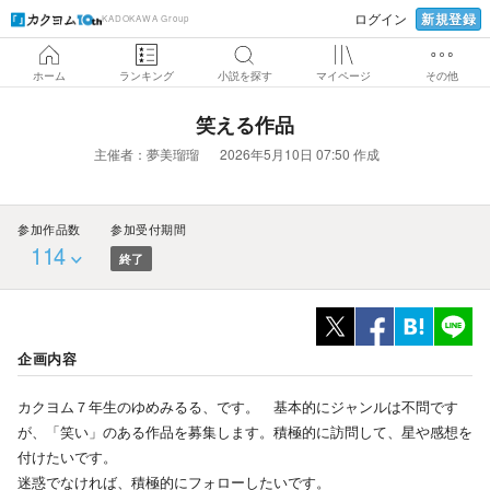
新規登録
ログイン
KADOKAWA Group
ホーム
ランキング
小説を探す
マイページ
その他
笑える作品
主催者：
夢美瑠瑠
2026年5月10日 07:50 作成
参加作品数
参加受付期間
114
終了
企画内容
カクヨム７年生のゆめみるる、です。 基本的にジャンルは不問です
が、「笑い」のある作品を募集します。積極的に訪問して、星や感想を
付けたいです。
迷惑でなければ、積極的にフォローしたいです。