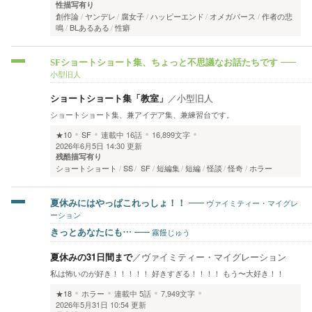
性描写有り
創作論
ヤンデレ
腐女子
ハッピーエンド
オメガバース
作者の悲
鳴
BLあるある
性癖
SFショートショート集、ちょっと不思議なお話たちです
小型旧人
ショートショート集「教室」
／
小型旧人
ショートショート集、兼アイデア集、兼練習台です。
★10
SF
連載中
16話
16,899文字
2026年6月5日 14:30 更新
残酷描写有り
ショートショート
SS
SF
短編集
短編
怪談
怪奇
ホラー
ヴァイミティー・マイグレ
夏休みにはやっぱこれっしょ！！
ーション
霧饅じゅう
きっとあなたにも…
夏休みの31日間まで
／
ヴァイミティー・マイグレーション
私は怖いのが好き！！！！！ 好きすぎる！！！！ もう〜大好き！！
★18
ホラー
連載中
5話
7,949文字
2026年5月31日 10:54 更新