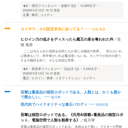
★8
現代ファンタジー
連載中
8話
14,689文字
2026年5月10日 18:15 更新
左遷
葬式
コメディ
若槻 風亜
カミサマ、その設定本当に合ってる？
ヒロイン力の低さをディスったら魔王の座を奪われた件
／
若
槻 風亜
ここは与えられた役割を住民たちが演じる物語の世界。 村人がいれ
ば勇者もいて、科学者がいれば魔法使いもいる。カミサマが自分の思う
さまの物語を紡ぐ、そんな自由な世界。 …
★6
異世界ファンタジー
完結済
1話
4,434文字
2026年5月10日 14:15 更新
魔王
ヒロイン
勇者
メタフィクション
コメディ
吾輩は量産品の猫型ロボットである。人類とは、かくも愚か
狐月華
で愛おしい。
吉田何某
現代的でハイクオリティな漱石パロディ
吾輩は猫型ロボットである。《汎用AI搭載×量産品の猫型ロボ
ット、電脳空間で人類を観察する》
／
狐月華
吾輩は量産品の猫型ロボットである。 名前はまだ無い。マスターが呼称