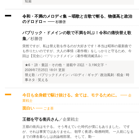
短篇
令和・不満のメロディ集 ～唱歌と古歌で斬る、物価高と政治
杉勝啓
のドロドロ～
パブリック・ドメインの歌で不満を叫ぶ！令和の痛快替え歌
集
／
杉勝啓
突然ですが、私は替え歌を作るのが大好きです！本当は昭和の最新曲で
も作りたいのですが、大人の事情（著作権）をしっかりと守るため、今
回は【完全にパブリックドメイン（著作権消滅済み）…
★6
詩・童話・その他
連載中
23話
3,196文字
2026年7月25日 18:01 更新
替え歌
パブリックドメイン
パロディ
ギャグ
政治風刺
税金
時
事ネタ
笑える
企
今日も全身鎧で駆け抜ける。全ては、モテるために。
業戦士
ごま茶
面白い
王都を守る衛兵さん
／
企業戦士
王都の衛兵はモテる。 そう考えていた時代が僕にもありました。 です
が、それは事実ではありません。 朝早く夜遅い勤務時間。 一人前になる
までの隊舎暮らしは勿論相部屋。 そして、勤…