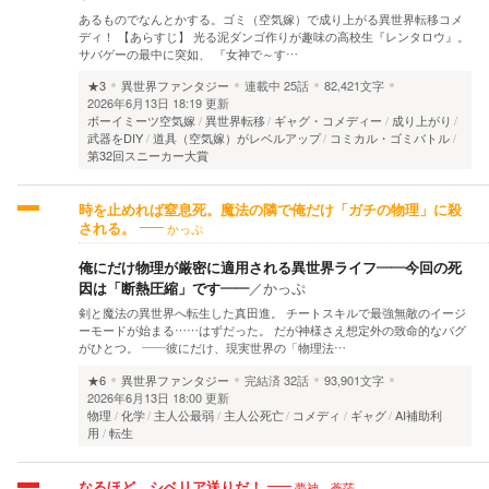
あるものでなんとかする。ゴミ（空気嫁）で成り上がる異世界転移コメ
ディ！ 【あらすじ】 光る泥ダンゴ作りが趣味の高校生『レンタロウ』。
サバゲーの最中に突如、 『女神で～す…
★3
異世界ファンタジー
連載中
25話
82,421文字
2026年6月13日 18:19 更新
ボーイミーツ空気嫁
異世界転移
ギャグ・コメディー
成り上がり
武器をDIY
道具（空気嫁）がレベルアップ
コミカル・ゴミバトル
第32回スニーカー大賞
時を止めれば窒息死。魔法の隣で俺だけ「ガチの物理」に殺
かっぷ
される。
俺にだけ物理が厳密に適用される異世界ライフ――今回の死
因は「断熱圧縮」です――
／
かっぷ
剣と魔法の異世界へ転生した真田進。 チートスキルで最強無敵のイージ
ーモードが始まる……はずだった。 だが神様さえ想定外の致命的なバグ
がひとつ。 ――彼にだけ、現実世界の「物理法…
★6
異世界ファンタジー
完結済
32話
93,901文字
2026年6月13日 18:00 更新
物理
化学
主人公最弱
主人公死亡
コメディ
ギャグ
AI補助利
用
転生
夢神 蒼茫
なるほど、シベリア送りだ！