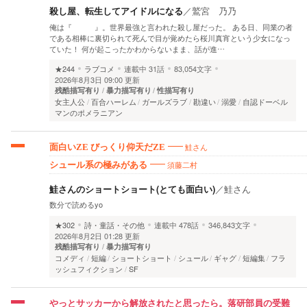
殺し屋、転生してアイドルになる
／
鷲宮 乃乃
俺は『 』。世界最強と言われた殺し屋だった。 ある日、同業の者
である相棒に裏切られて死んで目が覚めたら桜川真宵という少女になっ
ていた！ 何が起こったかわからないまま、話が進…
★244
ラブコメ
連載中
31話
83,054文字
2026年8月3日 09:00 更新
残酷描写有り
暴力描写有り
性描写有り
女主人公
百合ハーレム
ガールズラブ
勘違い
溺愛
自認ドーベル
マンのポメラニアン
鮭さん
面白いZE びっくり仰天だZE
須藤二村
シュール系の極みがある
鮭さんのショートショート(とても面白い)
／
鮭さん
数分で読めるyo
★302
詩・童話・その他
連載中
478話
346,843文字
2026年8月2日 01:28 更新
残酷描写有り
暴力描写有り
コメディ
短編
ショートショート
シュール
ギャグ
短編集
フラ
ッシュフィクション
SF
やっとサッカーから解放されたと思ったら。落研部員の受難