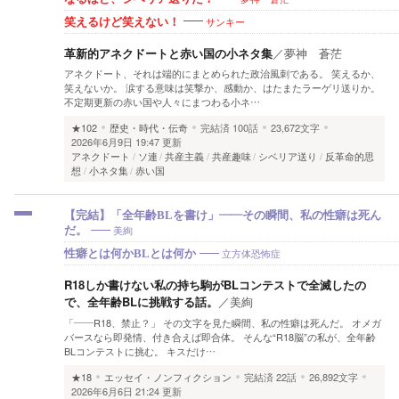
サンキー
笑えるけど笑えない！
革新的アネクドートと赤い国の小ネタ集
／
夢神 蒼茫
アネクドート、それは端的にまとめられた政治風刺である。 笑えるか、
笑えないか。 涙する意味は笑撃か、感動か、はたまたラーゲリ送りか。
不定期更新の赤い国や人々にまつわる小ネ…
★102
歴史・時代・伝奇
完結済
100話
23,672文字
2026年6月9日 19:47 更新
アネクドート
ソ連
共産主義
共産趣味
シベリア送り
反革命的思
想
小ネタ集
赤い国
【完結】「全年齢BLを書け」――その瞬間、私の性癖は死ん
美絢
だ。
立方体恐怖症
性癖とは何かBLとは何か
R18しか書けない私の持ち駒がBLコンテストで全滅したの
で、全年齢BLに挑戦する話。
／
美絢
「――R18、禁止？」 その文字を見た瞬間、私の性癖は死んだ。 オメガ
バースなら即発情、付き合えば即合体。 そんな“R18脳”の私が、全年齢
BLコンテストに挑む。 キスだけ…
★18
エッセイ・ノンフィクション
完結済
22話
26,892文字
2026年6月6日 21:24 更新