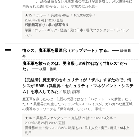
――――。 語る価値もない荒唐無稽な与太話が形を成し、芹沢風悟らに
雨あられと襲い掛かる。 曰く、学校の七万不思…
★15
ホラー
完結済
46話
105,939文字
2026年7月4日 12:00 更新
残酷描写有り
暴力描写有り
学園
ホラー
ギャグ
怪談
現代日本
現代ファンタジー
ライトノ
ベル
敏頓 鎖
情シス、魔王軍を最適化（アップデート）する。
布
魔王軍を救ったのは、勇者殺しの剣ではなく“情シス”だっ
夜櫻 雅織
た。
【完結済】魔王軍のセキュリティが「ザル」すぎたので、情
シスがISMS（異世界・セキュリティ・マネジメント・システ
ム）を導入してみた
／
敏頓 鎖布
魔王軍を救ったのは、伝説の武器ではなく「パケットロスの解消」だっ
た！？ 異世界に転生したベテラン情シス・レイジが、ガバガバな魔王城
の魔導ネットワークを「保守点検」していく。 帯域…
★16
異世界ファンタジー
完結済
50話
145,094文字
2026年6月28日 20:48 更新
異世界転生
情シス
ISMS
職業もの
男主人公
魔王
魔法
AI本文
利用