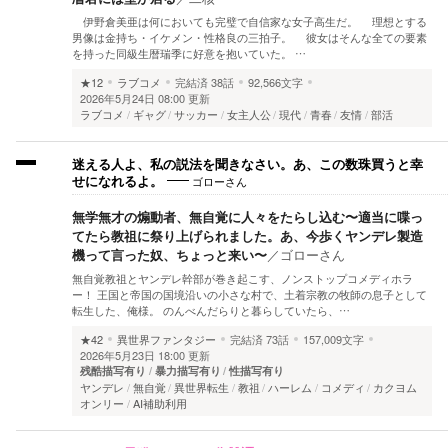
伊野倉美亜は何においても完璧で自信家な女子高生だ。 理想とする
男像は金持ち・イケメン・性格良の三拍子。 彼女はそんな全ての要素
を持った同級生暦瑞季に好意を抱いていた。 …
★12
ラブコメ
完結済
38話
92,566文字
2026年5月24日 08:00 更新
ラブコメ
ギャグ
サッカー
女主人公
現代
青春
友情
部活
迷える人よ、私の説法を聞きなさい。あ、この数珠買うと幸
ゴローさん
せになれるよ。
無学無才の煽動者、無自覚に人々をたらし込む〜適当に喋っ
てたら教祖に祭り上げられました。あ、今歩くヤンデレ製造
機って言った奴、ちょっと来い〜
／
ゴローさん
無自覚教祖とヤンデレ幹部が巻き起こす、ノンストップコメディホラ
ー！ 王国と帝国の国境沿いの小さな村で、土着宗教の牧師の息子として
転生した、俺様。 のんべんだらりと暮らしていたら、…
★42
異世界ファンタジー
完結済
73話
157,009文字
2026年5月23日 18:00 更新
残酷描写有り
暴力描写有り
性描写有り
ヤンデレ
無自覚
異世界転生
教祖
ハーレム
コメディ
カクヨム
オンリー
AI補助利用