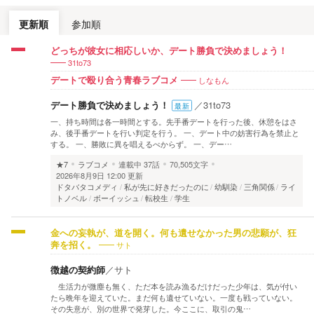
更新順
参加順
どっちが彼女に相応しいか、デート勝負で決めましょう！
31to73
しなもん
デートで殴り合う青春ラブコメ
デート勝負で決めましょう！
／
31to73
最新
一、持ち時間は各一時間とする。先手番デートを行った後、休憩をはさ
み、後手番デートを行い判定を行う。 一、デート中の妨害行為を禁止と
する。 一、勝敗に異を唱えるべからず。 一、デー…
★7
ラブコメ
連載中
37話
70,505文字
2026年8月9日 12:00 更新
ドタバタコメディ
私が先に好きだったのに
幼馴染
三角関係
ライ
トノベル
ボーイッシュ
転校生
学生
金への妄執が、道を開く。何も遺せなかった男の悲願が、狂
サト
奔を招く。
徴越の契約師
／
サト
生活力が微塵も無く、ただ本を読み漁るだけだった少年は、気が付い
たら晩年を迎えていた。まだ何も遺せていない。一度も戦っていない。
その失意が、別の世界で発芽した。今ここに、取引の鬼…