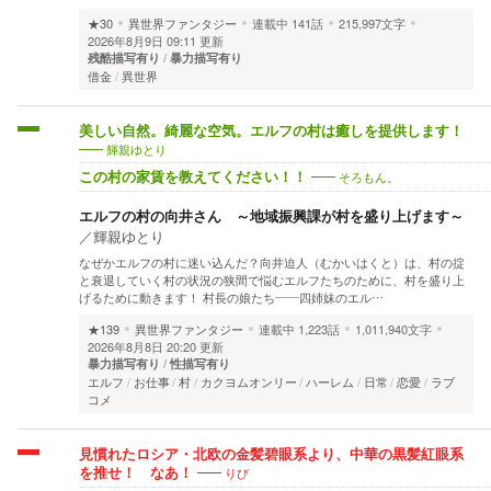
★30
異世界ファンタジー
連載中
141話
215,997文字
2026年8月9日 09:11 更新
残酷描写有り
暴力描写有り
借金
異世界
美しい自然。綺麗な空気。エルフの村は癒しを提供します！
輝親ゆとり
そろもん。
この村の家賃を教えてください！！
エルフの村の向井さん ～地域振興課が村を盛り上げます～
／
輝親ゆとり
なぜかエルフの村に迷い込んだ？向井迫人（むかいはくと）は、村の掟
と衰退していく村の状況の狭間で悩むエルフたちのために、村を盛り上
げるために動きます！ 村長の娘たち――四姉妹のエル…
★139
異世界ファンタジー
連載中
1,223話
1,011,940文字
2026年8月8日 20:20 更新
暴力描写有り
性描写有り
エルフ
お仕事
村
カクヨムオンリー
ハーレム
日常
恋愛
ラブ
コメ
見慣れたロシア・北欧の金髪碧眼系より、中華の黒髪紅眼系
りび
を推せ！ なあ！