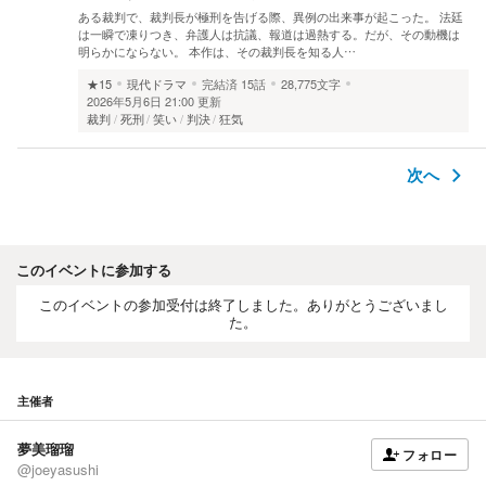
ある裁判で、裁判長が極刑を告げる際、異例の出来事が起こった。 法廷
は一瞬で凍りつき、弁護人は抗議、報道は過熱する。だが、その動機は
明らかにならない。 本作は、その裁判長を知る人…
★15
現代ドラマ
完結済
15話
28,775文字
2026年5月6日 21:00 更新
裁判
死刑
笑い
判決
狂気
次へ
このイベントに参加する
このイベントの参加受付は終了しました。ありがとうございまし
た。
主催者
夢美瑠瑠
フォロー
@joeyasushi