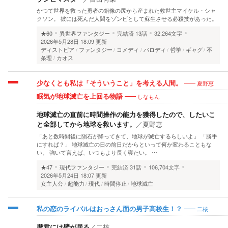
かつて世界を救った勇者の銅像の尻から産まれた救世主マイケル・シャ
クソン。 彼には死んだ人間をゾンビとして蘇生させる必殺技があった。
★60
異世界ファンタジー
完結済
13話
32,264文字
2026年5月28日 18:09 更新
ディストピア
ファンタジー
コメディ
パロディ
哲学
ギャグ
不
条理
カオス
夏野恵
少なくとも私は「そういうこと」を考える人間。
しなもん
眠気が地球滅亡を上回る物語
地球滅亡の直前に時間操作の能力を獲得したので、したいこ
と全部してから地球を救います。
／
夏野恵
「あと数時間後に隕石が降ってきて、地球が滅亡するらしいよ」 「勝手
にすれば？」 地球滅亡の日の前日だからといって何か変わることもな
い。 強いて言えば、いつもより長く寝たい。 …
★47
現代ファンタジー
完結済
31話
106,704文字
2026年5月24日 18:07 更新
女主人公
超能力
現代
時間停止
地球滅亡
二核
私の恋のライバルはおっさん面の男子高校生！？
暦君には壁が居る
／
二核