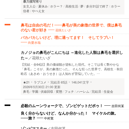
暴力描写有り
女主人公
夏休み
ホラー？
高校生活
夢
多分31話で終了
ホラー
信者
やべえ女
鼻毛は自由の毛だ！――鼻毛が美の象徴の世界で、僕は鼻毛
花咲たいざ
のない君が好き
バカバカしいけど、理に適ってます！ そしてラブい！
向愛水哉
カノジョの鼻毛がこんにちは ～進化した人類は鼻毛を選択し
た～
／
花咲たいざ
【完結・全64話】美の価値観が逆転した現代。そこでは長く艶やかな
「鼻毛」こそが、美の象徴だった。 そんな狂った世界で、高校生・秋目
欧石（あきめ・おうせき）は人知れず苦悩していた。…
★21
ラブコメ
完結済
65話
146,041文字
2026年5月30日 21:00 更新
鼻毛
学園
伏線回収
変態
フェチ
ハーレム
完結済
生徒会
吉田何某
必殺のムーンウォークで、ゾンビゲットだポゥ！
良く分からないけど、なんか分かった！ マイケルの旅。
中村寛
――旅？
ゾンビマスター
／
吉田何某