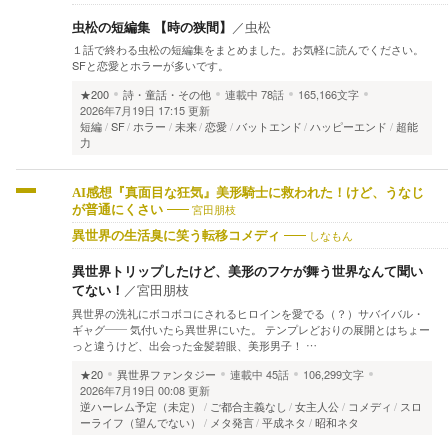
虫松の短編集 【時の狭間】
／
虫松
１話で終わる虫松の短編集をまとめました。お気軽に読んでください。
SFと恋愛とホラーが多いです。
★200
詩・童話・その他
連載中
78話
165,166文字
2026年7月19日 17:15 更新
短編
SF
ホラー
未来
恋愛
バットエンド
ハッピーエンド
超能
力
AI感想『真面目な狂気』美形騎士に救われた！けど、うなじ
宮田朋枝
が普通にくさい
しなもん
異世界の生活臭に笑う転移コメディ
異世界トリップしたけど、美形のフケが舞う世界なんて聞い
てない！
／
宮田朋枝
異世界の洗礼にボコボコにされるヒロインを愛でる（？）サバイバル・
ギャグ―― 気付いたら異世界にいた。 テンプレどおりの展開とはちょー
っと違うけど、出会った金髪碧眼、美形男子！ …
★20
異世界ファンタジー
連載中
45話
106,299文字
2026年7月19日 00:08 更新
逆ハーレム予定（未定）
ご都合主義なし
女主人公
コメディ
スロ
ーライフ（望んでない）
メタ発言
平成ネタ
昭和ネタ