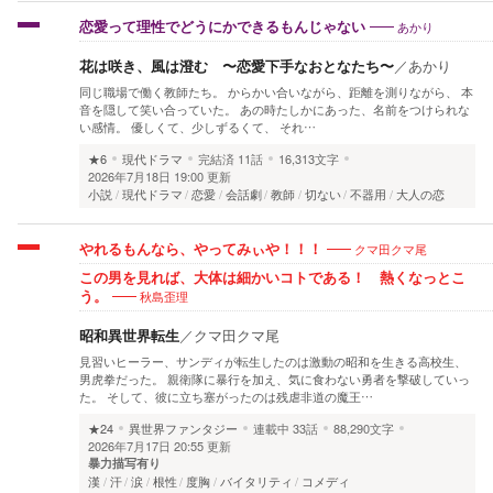
あかり
恋愛って理性でどうにかできるもんじゃない
花は咲き、風は澄む 〜恋愛下手なおとなたち〜
／
あかり
同じ職場で働く教師たち。 からかい合いながら、距離を測りながら、 本
音を隠して笑い合っていた。 あの時たしかにあった、名前をつけられな
い感情。 優しくて、少しずるくて、 それ…
★6
現代ドラマ
完結済
11話
16,313文字
2026年7月18日 19:00 更新
小説
現代ドラマ
恋愛
会話劇
教師
切ない
不器用
大人の恋
クマ田クマ尾
やれるもんなら、やってみぃや！！！
この男を見れば、大体は細かいコトである！ 熱くなっとこ
秋島歪理
う。
昭和異世界転生
／
クマ田クマ尾
見習いヒーラー、サンディが転生したのは激動の昭和を生きる高校生、
男虎拳だった。 親衛隊に暴行を加え、気に食わない勇者を撃破していっ
た。 そして、彼に立ち塞がったのは残虐非道の魔王…
★24
異世界ファンタジー
連載中
33話
88,290文字
2026年7月17日 20:55 更新
暴力描写有り
漢
汗
涙
根性
度胸
バイタリティ
コメディ