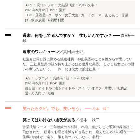
★39
現代ドラマ
完結済
1話
2,088文字
2026年5月12日 19:11 更新
TCG
居酒屋
クーポン
女子大生
カードゲーマーあるある
唐揚
げ
飲み放題
AI補助利用
真田紳士
週末、何をしてるんですか？ 忙しいんですか？
郎
週末のワルキューレ
／
真田紳士郎
社浩介は同じ課に勤める派遣社員・神山美香のことを憎からず思ってい
た。 正社員登用の話が持ち上がるほど優秀な美香。 しかし彼女はその誘
いを断ったという。 一体、なぜ彼女は派遣社員…
★9
ラブコメ
完結済
1話
8,761文字
2026年5月11日 16:41 更新
推し活
アイドル
地下アイドル
アイドルオタク
片思い
社内恋
愛
万人向け
短編
松本 城二
笑ったらクビ。でも、笑いそう。
笑ってはいけない通夜がある
／
松本 城二
営業成績ワースト三年連続の木村涼、26歳。嫌がらせで系列の葬儀社に
飛ばされた。 研修でお経と宗派を叩き込まれ、迎えた初めての通夜——
住職のお経が、違う。 誰も気づいていない。参列…