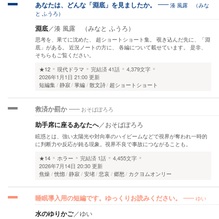
湊 風露 （みな
あなたは、どんな「淵底」を見ましたか。
と ふうろ）
淵底
／
湊 風露 （みなと ふうろ）
思考を、果てに沈めた、 超ショートショート集。 覗き込んだ先に、「淵
底」がある。 近況ノートの方に、 各編について載せています。 是非、
そちらもご覧ください。
★12
現代ドラマ
完結済
41話
4,379文字
2026年1月1日 21:00 更新
短編集
静寂
掌編
散文詩
超ショートショート
おそばぽろろ
救済か罰か
助手席に座るあなたへ
／
おそばぽろろ
眩惑とは、強い太陽光や対向車のハイビームなどで視界が奪われ一時的
に判断力や反応が鈍る現象。視界不良で事故につながることも。
★14
ホラー
完結済
1話
4,455文字
2026年7月14日 20:30 更新
焦燥
恍惚
静寂
安堵
悲哀
郷愁
カクヨムオンリー
ゆい
睡眠導入用の短編です。ゆっくりお読みください。
水のゆりかご
／
ゆい