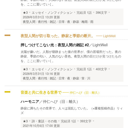
を、ここに置いていく。
★3
エッセイ・ノンフィクション
完結済
1話
396文字
2026年3月31日 13:20 更新
夜型人間
夜行性
雑記
日常
夜
静寂
梅雨
雨
LightWell
夜型人間が切り取った、静寂と季節の断片。
押しつけてこない光：夜型人間の雑記 #2
／
LightWell
太陽が嫌いだ。人類が寝静まった後の世界が、僕の居場所だった。夜の
静寂、季節の匂い、人気のない景色。夜型人間の目だけが見つけたもの
を、ここに置いていく。
★3
エッセイ・ノンフィクション
完結済
1話
400文字
2026年3月31日 13:16 更新
夜型人間
夜行性
雑記
日常
夜
静寂
蛍
川
仲仁へび（旧：離久）
音楽と共に生きる世界で
ハーモニア
／
仲仁へび（旧：離久）
静寂に満ちたその世界で、人々は混乱していた。（※重複投稿作品）リィ
ズ
★3
詩・童話・その他
完結済
1話
393文字
2021年10月6日 17:00 更新