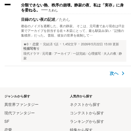
分類できない熱、秩序の崩壊。静寂の夜、私は「実存」に身
たわし
を委ねる。
目録のない夜の記述
／
たわし
都会のノイズを遮断した、夜の静寂。 そこは、元司書であり現在はIT企
業でアーカイブを担当する佐々木栞にとって、最も馴染み深い「記憶の
集積所」だった。 普段、彼女の世界を統制して…
★0
恋愛
完結済
1話
1,452文字
2026年5月22日 15:00 更新
性描写有り
現代ドラマ
元司書
アーカイブ
一話完結
心理描写
大人の夜
静
寂
次へ
ジャンルから探す
人気作から探す
異世界ファンタジー
ネクストから探す
現代ファンタジー
コンテストから探す
SF
ランキングから探す
恋愛
特集から探す