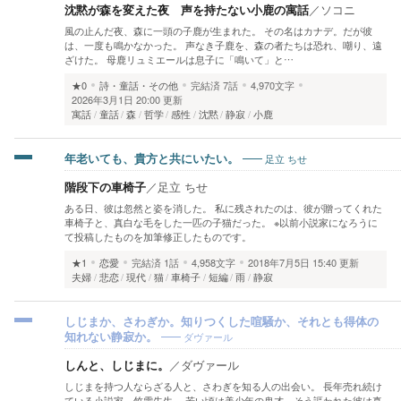
沈黙が森を変えた夜 声を持たない小鹿の寓話
／
ソコニ
風の止んだ夜、森に一頭の子鹿が生まれた。 その名はカナデ。だが彼
は、一度も鳴かなかった。 声なき子鹿を、森の者たちは恐れ、嘲り、遠
ざけた。 母鹿リュミエールは息子に「鳴いて」と…
★0
詩・童話・その他
完結済
7話
4,970文字
2026年3月1日 20:00 更新
寓話
童話
森
哲学
感性
沈黙
静寂
小鹿
足立 ちせ
年老いても、貴方と共にいたい。
階段下の車椅子
／
足立 ちせ
ある日、彼は忽然と姿を消した。 私に残されたのは、彼が贈ってくれた
車椅子と、真白な毛をした一匹の子猫だった。 ※以前小説家になろうに
て投稿したものを加筆修正したものです。
★1
恋愛
完結済
1話
4,958文字
2018年7月5日 15:40 更新
夫婦
悲恋
現代
猫
車椅子
短編
雨
静寂
しじまか、さわぎか。知りつくした喧騒か、それとも得体の
ダヴァール
知れない静寂か。
しんと、しじまに。
／
ダヴァール
しじまを持つ人ならざる人と、さわぎを知る人の出会い。 長年売れ続け
ている小説家、竹雪先生。 若い頃は美少年の鬼才、そう謳われた彼は真