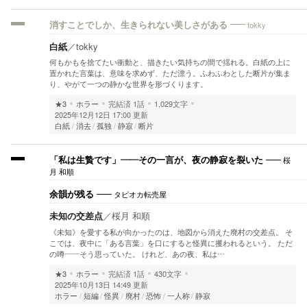
tokky
消すことでしか、生きられない美しさがある
白紙
／
tokky
何もかもを捨てたい衝動と、描きたい気持ちの間で揺れる。白紙の上に
置かれた言葉は、意味を求めず、ただ漂う。ふわふわとした断片が集ま
り、やがて一つの静かな世界を形づくります。
★3
ホラー
完結済
1話
1,029文字
2025年12月12日 17:00 更新
白紙
消去
孤独
静寂
断片
桜
「私は生贄です」――その一言が、夜の静寂を裂いた
月 和順
タピオカ転売屋
余韻が残る
未知の交差点
／
桜月 和順
《未知》を愛する私が向かったのは、地図から消えた廃村の交差点。 そ
こでは、夜中に「ある言葉」を口にすると怪異に攫われるという。 ただ
の噂――そう思っていた。 けれど、あの夜、私は…
★3
ホラー
完結済
1話
430文字
2025年10月13日 14:49 更新
ホラー
短編
怪異
廃村
恐怖
一人称
静寂