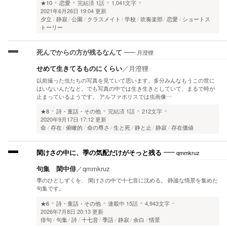
★10
恋愛
完結済
1話
1,041文字
2021年6月26日 19:04 更新
夕立
静寂
公園
クラスメイト
学校
吹奏楽部
恋愛
ショートス
トーリー
月澄狸
死んでからの方が残るなんて
せめて生きてるものにくらい
／
月澄狸
以前撮った虫たちの写真を見ていて思います。多分みんなもうこの世に
はいないんだなと。でも写真の中では生き生きとしていて、まるで時が
止まっているようです。 アルファポリスでは虫画像…
★8
詩・童話・その他
完結済
1話
212文字
2020年9月17日 17:12 更新
命
存在
俯瞰的
命の尊さ
生と死
静と止
静寂
存在価値
qmmkruz
閑けさの中に、季の気配だけがそっと残る
句集 閑中俳
／
qmmkruz
季のひとしずくを、 閑けさの中で十七音に沈める。 静謐な情景を集めた
句集です。
★6
詩・童話・その他
連載中
15話
4,943文字
2026年7月8日 20:13 更新
俳句
句集
詩
十七音
季語
静寂
余白
情景