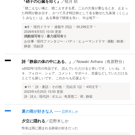
『硝子の心臓を叩く』
／
暁月 紡
「聴こえない俺と、聴こえすぎる君。二人の欠落が重なるとき、止まっ
た時間が動き出す」 かつて天才時計師として名を馳せた九条湊（くじょ
う みなと）は、ある事故で聴覚を失い、今は地下…
★8
現代ドラマ
連載中
25話
39,298文字
2026年8月5日 10:00 更新
残酷描写有り
暴力描写有り
お仕事
現代ファンタジー
バディ
ヒューマンドラマ
感動
師弟
静寂
完結済
詩「静寂の体の中にある、」
／
Nowaki Arihara（有原野分）
※2022年12月の作品です。 読んでいただけると幸いです。 いいね、ス
キ、フォロー、シェア、コメント、サポート、支援などしていただける
ととても嬉しいです。 これからも応援よろ…
★11
詩・童話・その他
完結済
1話
435文字
2023年4月25日 15:50 更新
詩
詩人
現代詩
ポエム
有原悠二
死
静寂
忍野木しか
夏の雨が好きな人
夕立に隠れる
／
忍野木しか
怜奈は雨に囲まれる静寂が好きだった