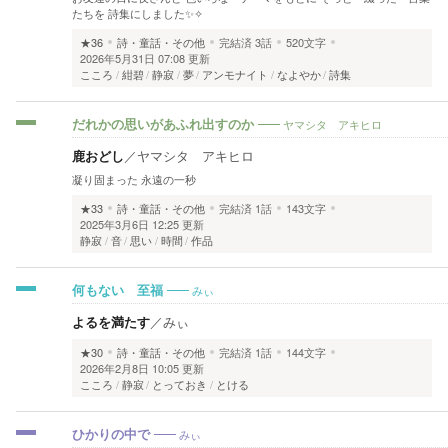
たちを 詩集にしました✨✧
★36
詩・童話・その他
完結済
3話
520文字
2026年5月31日 07:08 更新
こころ
紺碧
静寂
夢
アンモナイト
なよやか
詩集
ヤマシタ アキヒロ
だれかの思いがあふれ出すのか
鹿おどし
／
ヤマシタ アキヒロ
凝り固まった 永遠の一秒
★33
詩・童話・その他
完結済
1話
143文字
2025年3月6日 12:25 更新
静寂
音
思い
時間
作品
みぃ
何もない 至福
よるを満たす
／
みぃ
★30
詩・童話・その他
完結済
1話
144文字
2026年2月8日 10:05 更新
こころ
静寂
とっておき
とける
みぃ
ひかりの中で