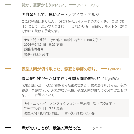
アイス・アルジ
詩か、悪夢かも知れない。
＊自習として、黒いノート
／
アイス・アルジ
ここに物語はありせん、心に浮かんだイメージのスケッチ。 自習（習
作）として、思いつくままに…… これからも、自習のテキストを（気ま
ぐれに）続ける予定です。
★0
詩・童話・その他
連載中
2話
1,169文字
2026年5月21日 19:29 更新
残酷描写有り
悪夢
静寂
死体
LightWell
夜型人間が切り取った、静寂と季節の断片。
僕は夜行性だったはずだ：夜型人間の雑記 #1
／
LightWell
太陽が嫌いだ。人類が寝静まった後の世界が、僕の居場所だった。夜の
静寂、季節の匂い、人気のない景色。夜型人間の目だけが見つけたもの
を、ここに置いていく。
★0
エッセイ・ノンフィクション
完結済
1話
735文字
2026年3月31日 13:11 更新
夜型人間
夜行性
雑記
日常
夜
静寂
桜
春
ソコニ
声がないことが、最強の声だった。