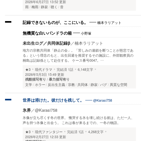
2026年6月27日 13:52 更新
雨
梅雨
静寂
聴く
音
楠本ラリアット
記録できないものが、ここにいる。
小野塚
無機質な白いパンドラの箱
未出生ログ／共同体記録β
／
楠本ラリアット
地方の宗教共同体「静止の会」。「苦しみの連鎖を断つことが慈悲であ
る」という理念のもと、出生回避を推奨するその施設に、外部観察員の
桐島は記録係として赴任する。 ケース番号0047。…
★3
現代ドラマ
完結済
1話
6,148文字
2026年5月3日 15:49 更新
残酷描写有り
暴力描写有り
文学
ホラー
反出生主義
宗教
共同体
静寂
バグ
異質な空間
@Karasi758
世界は溶けた。彼だけを残して。
氷界
／
@Karasi758
氷像が立ち尽くす冬の世界。 慟哭する氷を壊し続ける彼は、ただ一人、
声を持つ氷像と出会う。 これは春が来るまでの、一冬の物語。
★3
現代ファンタジー
完結済
1話
4,268文字
2026年2月27日 12:33 更新