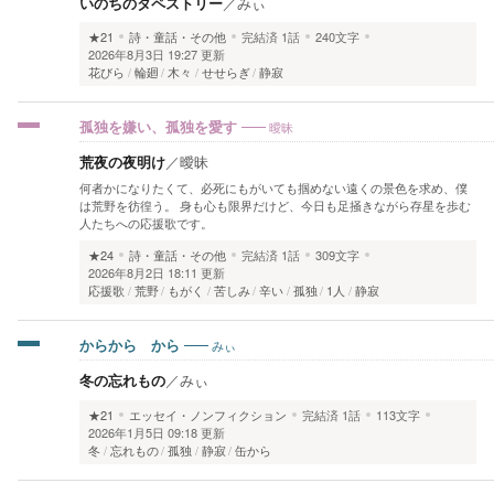
いのちのタペストリー
／
みぃ
★21
詩・童話・その他
完結済
1話
240文字
2026年8月3日 19:27 更新
花びら
輪廻
木々
せせらぎ
静寂
曖昧
孤独を嫌い、孤独を愛す
荒夜の夜明け
／
曖昧
何者かになりたくて、必死にもがいても掴めない遠くの景色を求め、僕
は荒野を彷徨う。 身も心も限界だけど、今日も足掻きながら存星を歩む
人たちへの応援歌です。
★24
詩・童話・その他
完結済
1話
309文字
2026年8月2日 18:11 更新
応援歌
荒野
もがく
苦しみ
辛い
孤独
1人
静寂
みぃ
からから から
冬の忘れもの
／
みぃ
★21
エッセイ・ノンフィクション
完結済
1話
113文字
2026年1月5日 09:18 更新
冬
忘れもの
孤独
静寂
缶から