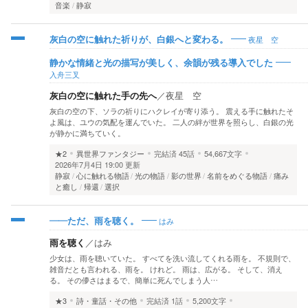
音楽
静寂
夜星 空
灰白の空に触れた祈りが、白銀へと変わる。
静かな情緒と光の描写が美しく、余韻が残る導入でした
入舟三叉
灰白の空に触れた手の先へ
／
夜星 空
灰白の空の下、ソラの祈りにハクレイが寄り添う。 震える手に触れたそ
よ風は、ユウの気配を運んでいた。 二人の絆が世界を照らし、白銀の光
が静かに満ちていく。
★2
異世界ファンタジー
完結済
45話
54,667文字
2026年7月4日 19:00 更新
静寂
心に触れる物語
光の物語
影の世界
名前をめぐる物語
痛み
と癒し
帰還
選択
はみ
――ただ、雨を聴く。
雨を聴く
／
はみ
少女は、雨を聴いていた。 すべてを洗い流してくれる雨を。 不規則で、
雑音だとも言われる、雨を。 けれど。 雨は、広がる。 そして、消え
る。 その儚さはまるで、簡単に死んでしまう人…
★3
詩・童話・その他
完結済
1話
5,200文字