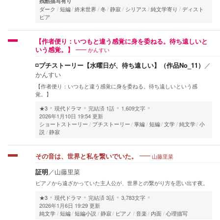
残酷描写有り
ダーク
短編
終末世界
冬
静寂
シリアス
純文学寄り
ディスト
ピア
【作者便り：いつもと違う感覚に身を委ねる。待ち遠しいと
かんすい
いう感覚。】
◽️プチストーリー【水曜日が、待ち遠しい】（作品No_11）
／
かんすい
【作者便り：いつもと違う感覚に身を委ねる。待ち遠しいという感
覚。】
★3
現代ドラマ
完結済
1話
1,609文字
2026年1月10日 19:54 更新
ショートストーリー
プチストーリー
掌編
短編
文学
純文学
小
説
静寂
山藤里菜
その音は、世界と私を繋いでいた。
証明
／
山藤里菜
ピアノから遠ざかっていた主人公が、世界との繋がり方を思い出す夜。
★3
現代ドラマ
完結済
3話
3,783文字
2026年1月6日 19:29 更新
純文学
短編
短編小説
静寂
ピアノ
音楽
内面
心理描写