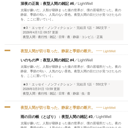
深夜の正装：夜型人間の雑記 #6
／
LightWell
太陽が嫌いだ。人類が寝静まった後の世界が、僕の居場所だった。夜の
静寂、季節の匂い、人気のない景色。夜型人間の目だけが見つけたもの
を、ここに置いていく。
★3
エッセイ・ノンフィクション
完結済
1話
382文字
2026年4月1日 09:57 更新
夜型人間
夜行性
雑記
日常
夜
静寂
コンビニ
正装
LightWell
夜型人間が切り取った、静寂と季節の断片。
いのちの声：夜型人間の雑記 #4
／
LightWell
太陽が嫌いだ。人類が寝静まった後の世界が、僕の居場所だった。夜の
静寂、季節の匂い、人気のない景色。夜型人間の目だけが見つけたもの
を、ここに置いていく。
★3
エッセイ・ノンフィクション
完結済
1話
550文字
2026年3月31日 13:59 更新
夜型人間
夜行性
雑記
日常
夜
静寂
虫
音
LightWell
夜型人間が切り取った、静寂と季節の断片。
雨の日の帳（とばり）：夜型人間の雑記 #3
／
LightWell
太陽が嫌いだ。人類が寝静まった後の世界が、僕の居場所だった。夜の
静寂、季節の匂い、人気のない景色。夜型人間の目だけが見つけたもの