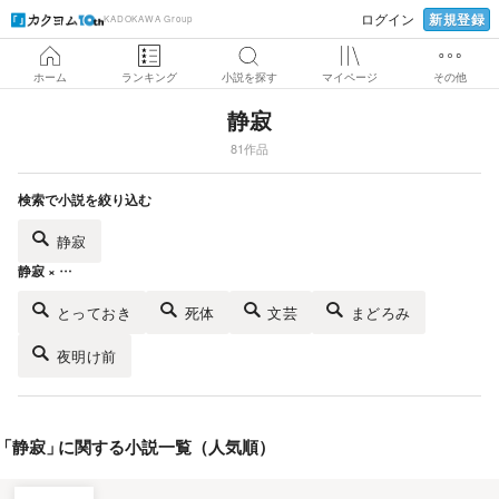
新規登録
ログイン
KADOKAWA Group
ホーム
ランキング
小説を探す
マイページ
その他
静寂
81作品
検索で小説を絞り込む
静寂
静寂 × …
とっておき
死体
文芸
まどろみ
夜明け前
「
静寂
」
に関する小説一覧（人気順）