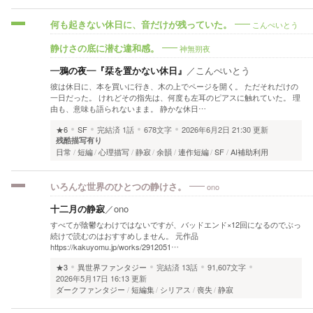
こんぺいとう
何も起きない休日に、音だけが残っていた。
神無朔夜
静けさの底に潜む違和感。
―鴉の夜―『栞を置かない休日』
／
こんぺいとう
彼は休日に、本を買いに行き、木の上でページを開く。 ただそれだけの
一日だった。 けれどその指先は、何度も左耳のピアスに触れていた。 理
由も、意味も語られないまま。 静かな休日…
★6
SF
完結済
1話
678文字
2026年6月2日 21:30 更新
残酷描写有り
日常
短編
心理描写
静寂
余韻
連作短編
SF
AI補助利用
ono
いろんな世界のひとつの静けさ。
十二月の静寂
／
ono
すべてが陰鬱なわけではないですが、バッドエンド×12回になるのでぶっ
続けで読むのはおすすめしません。 元作品
https://kakuyomu.jp/works/2912051…
★3
異世界ファンタジー
完結済
13話
91,607文字
2026年5月17日 16:13 更新
ダークファンタジー
短編集
シリアス
喪失
静寂