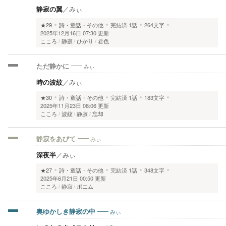
静寂の翼
／
みぃ
★29
詩・童話・その他
完結済
1話
264文字
2025年12月16日 07:30 更新
こころ
静寂
ひかり
君色
みぃ
ただ静かに
時の波紋
／
みぃ
★30
詩・童話・その他
完結済
1話
183文字
2025年11月23日 08:06 更新
こころ
波紋
静寂
忘却
みぃ
静寂をあびて
深夜半
／
みぃ
★27
詩・童話・その他
完結済
1話
348文字
2025年6月21日 00:50 更新
こころ
静寂
ポエム
みぃ
奥ゆかしき静寂の中