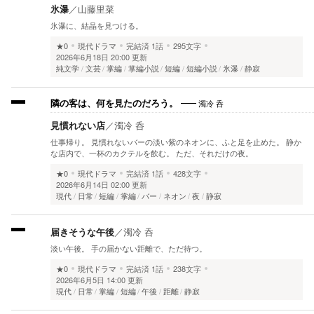
氷瀑
／
山藤里菜
氷瀑に、結晶を見つける。
★0
現代ドラマ
完結済
1話
295文字
2026年6月18日 20:00 更新
純文学
文芸
掌編
掌編小説
短編
短編小説
氷瀑
静寂
濁冷 呑
隣の客は、何を見たのだろう。
見慣れない店
／
濁冷 呑
仕事帰り。 見慣れないバーの淡い紫のネオンに、ふと足を止めた。 静か
な店内で、一杯のカクテルを飲む。 ただ、それだけの夜。
★0
現代ドラマ
完結済
1話
428文字
2026年6月14日 02:00 更新
現代
日常
短編
掌編
バー
ネオン
夜
静寂
届きそうな午後
／
濁冷 呑
淡い午後。 手の届かない距離で、ただ待つ。
★0
現代ドラマ
完結済
1話
238文字
2026年6月5日 14:00 更新
現代
日常
掌編
短編
午後
距離
静寂