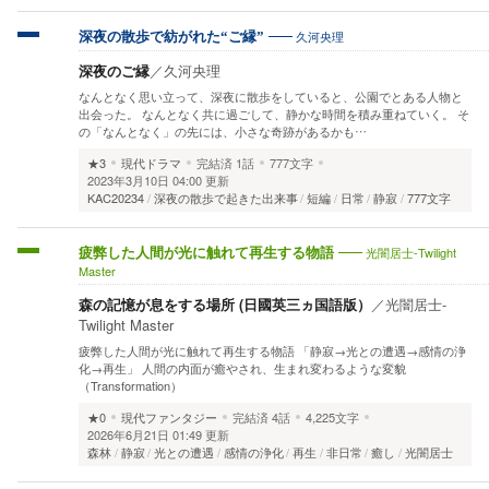
久河央理
深夜の散歩で紡がれた“ご縁”
深夜のご縁
／
久河央理
なんとなく思い立って、深夜に散歩をしていると、公園でとある人物と
出会った。 なんとなく共に過ごして、静かな時間を積み重ねていく。 そ
の「なんとなく」の先には、小さな奇跡があるかも…
★3
現代ドラマ
完結済
1話
777文字
2023年3月10日 04:00 更新
KAC20234
深夜の散歩で起きた出来事
短編
日常
静寂
777文字
光闇居士-Twilight
疲弊した人間が光に触れて再生する物語
Master
森の記憶が息をする場所 (日國英三ヵ国語版）
／
光闇居士-
Twilight Master
疲弊した人間が光に触れて再生する物語 「静寂→光との遭遇→感情の浄
化→再生」 人間の内面が癒やされ、生まれ変わるような変貌
（Transformation）
★0
現代ファンタジー
完結済
4話
4,225文字
2026年6月21日 01:49 更新
森林
静寂
光との遭遇
感情の浄化
再生
非日常
癒し
光闇居士