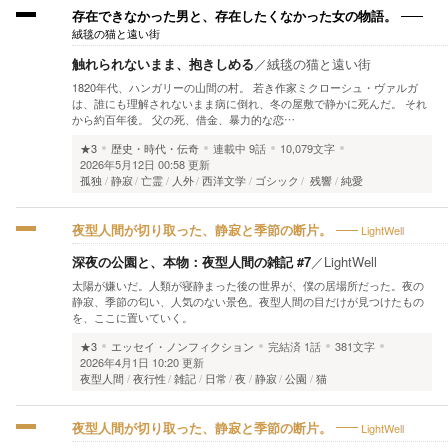
存在できなかった男と、存在したくなかった女の物語。
絨毯の猫と遠い街
触れられないまま、抱きしめる
／
絨毯の猫と遠い街
1820年代、ハンガリーの山間の村。 若き作家ミクローシュ・ヴァルガ
は、誰にも理解されないまま病に倒れ、冬の屋敷で静かに死んだ。 それ
から約百年後。 父の死、借金、暴力的な恋…
★3
歴史・時代・伝奇
連載中
9話
10,079文字
2026年5月12日 00:58 更新
孤独
静寂
亡霊
人外
西洋文学
ゴシック
残響
純愛
LightWell
夜型人間が切り取った、静寂と季節の断片。
深夜の公園と、本物：夜型人間の雑記 #7
／
LightWell
太陽が嫌いだ。人類が寝静まった後の世界が、僕の居場所だった。夜の
静寂、季節の匂い、人気のない景色。夜型人間の目だけが見つけたもの
を、ここに置いていく。
★3
エッセイ・ノンフィクション
完結済
1話
381文字
2026年4月1日 10:20 更新
夜型人間
夜行性
雑記
日常
夜
静寂
公園
猫
LightWell
夜型人間が切り取った、静寂と季節の断片。