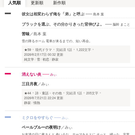
人気順
更新順
新作順
島本 葉
彼女は相変わらず俺を「弟」と呼ぶ
脳幹 まこと
ブラックを選ぶ、その分かりきった背伸びよ。
苦味
／
島本 葉
雪の降るホーム 電車が来るまでの、短い再会。
★59
現代ドラマ
完結済
1話
1,222文字
2026年2月17日 00:32 更新
純文学
雪
初恋
静寂
みぃ
消えない炎
三日月夜
／
みぃ
★44
詩・童話・その他
完結済
1話
205文字
2026年7月21日 22:24 更新
静寂
情熱
みぃ
ミクロをやすらぐ
ペールブルーの夜明け
／
みぃ
お友達の日に夜さんと 色いろな テーマをもとに そっと 綴った 言葉