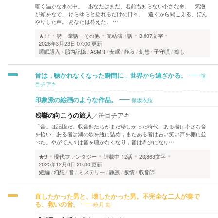
暗く温かな水の中。 あなたはまだ、名前も知らない小さな命。 気泡
が頰をなで、 ゆらゆらと揺れるだけの日々。 遠くから聞こえる、ぼん
やりした声。 あなたは答えた。 …
★11
詩・童話・その他
完結済
1話
3,807文字
2026年3月23日 07:00 更新
睡眠導入
胎内記憶
ASMR
安眠
静寂
幻想
子守唄
癒し
笹
音は，聴かれなくなった瞬間に，世界から遠ざかる。
目チアキ
保坂衣絃
印象派の絵画のような作品。
残響の向こうの旅人
／
笹目チアキ
「音」は記憶だ。収音師たちがまだ珍しかった時代，ある者は小さな音
を拾い，ある者は湖の歌を瓶に詰め，またある者は古い笑い声を棚に並
べた。やがて人々は音を聴かなくなり，音は希少になり…
★9
現代ファンタジー
連載中
12話
20,863文字
2025年12月6日 20:00 更新
短編
幻想
音
ミステリー
静寂
叙情
収音師
直したかった男と、壊したかった男。不完全な二人が奏で
暁月 紡
る、救いの音。