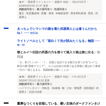
★41
異世界ファンタジー
連載中
46話
126,310文字
2026年8月3日 21:37 更新
残酷描写有り
暴力描写有り
性描写有り
魔王
死霊魔術師
悪魔
勇者
AI補助使用
異世界転移者
悪役
武
器商人
太っちょでシマシマの服を着た武器商人とは違うんだから
相田誠
ね！
ライトノベルとして「面白くて先が読みたくなる」物語
爽一郎
槍とルイ〜伝説の武器の力を借りて箱入り娘は旅に出る
／
相
田誠
「わ、私でいいの……？」 武器と会話できる能力を持つ少女"ルイ"と、
家宝の槍”雷槍ラウニア”。 ルイは伝説の武器である雷槍に選ばれて勇者
一行の一員となるも、戦闘経験が無いことか…
★36
異世界ファンタジー
連載中
44話
110,181文字
2020年7月31日 22:22 更新
残酷描写有り
暴力描写有り
ハイファンタジー
非転生・転移物
槍
少女
冒険譚
成長物語
武
器商人
伝説の武器
重厚なつくりを目指している、硬い文体のダークファンタジ