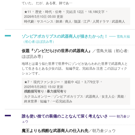
ていた。 だが、ある夜、師であ…
★11
歴史・時代・伝奇
完結済
12話
18,186文字
2026年5月10日 05:00 更新
時代劇
サスペンス
師弟
商人
陰謀
江戸
人間ドラマ
武器商人
雪鳥大福
ゾンビアポカリプスの武器商人が描きたかった！
（初心者:ほぼ読み専）
仮題『ゾンビだらけの世界の武器商人』
／
雪鳥大福（初心者:
ほぼ読み専）
地球とは違う似た世界で世界中にゾンビがあらわれた世界で武器商人と
して生きるとある少女の話。 短編予定。完結済み 注意 この話はフィク
ションです。
★7
現代ファンタジー
連載中
4話
3,779文字
2025年5月28日 15:02 更新
残酷描写有り
暴力描写有り
カクヨムオンリー
ゾンビアポカリプス
武器商人
女主人公
異能
終末世界
短編？
一応完結済み
朝乃倉ジ
誰も使い捨ての装備のことなんて深く考えないさ
ュウ
魔王よりも残酷な武器商人の仕入れ先
／
朝乃倉ジュウ