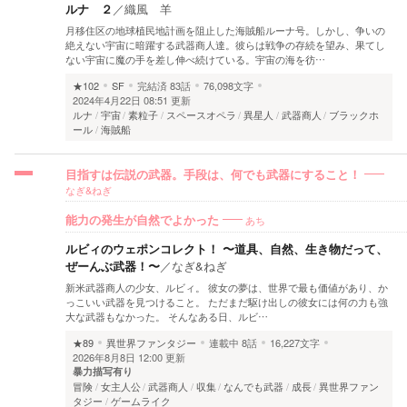
ルナ ２
／
織風 羊
月移住区の地球植民地計画を阻止した海賊船ルーナ号。しかし、争いの
絶えない宇宙に暗躍する武器商人達。彼らは戦争の存続を望み、果てし
ない宇宙に魔の手を差し伸べ続けている。宇宙の海を彷…
★102
SF
完結済
83話
76,098文字
2024年4月22日 08:51 更新
ルナ
宇宙
素粒子
スペースオペラ
異星人
武器商人
ブラックホ
ール
海賊船
目指すは伝説の武器。手段は、何でも武器にすること！
なぎ&ねぎ
あち
能力の発生が自然でよかった
ルビィのウェポンコレクト！ 〜道具、自然、生き物だって、
ぜーんぶ武器！〜
／
なぎ&ねぎ
新米武器商人の少女、ルビィ。 彼女の夢は、世界で最も価値があり、か
っこいい武器を見つけること。 ただまだ駆け出しの彼女には何の力も強
大な武器もなかった。 そんなある日、ルビ…
★89
異世界ファンタジー
連載中
8話
16,227文字
2026年8月8日 12:00 更新
暴力描写有り
冒険
女主人公
武器商人
収集
なんでも武器
成長
異世界ファン
タジー
ゲームライク