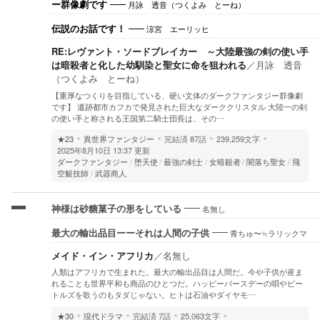
月詠 透音（つくよみ とーね）
ー群像劇です
涼宮 エーリッヒ
伝説のお話です！
RE:レヴァント・ソードブレイカー ～大陸最強の剣の使い手
は暗殺者と化した幼馴染と聖女に命を狙われる
／
月詠 透音
（つくよみ とーね）
【重厚なつくりを目指している、硬い文体のダークファンタジー群像劇
です】 遺跡都市カフカで発見された巨大なダーククリスタル 大陸一の剣
の使い手と称される王国第二騎士団長は、その…
★23
異世界ファンタジー
完結済
87話
239,259文字
2025年8月10日 13:37 更新
ダークファンタジー
堕天使
最強の剣士
女暗殺者
闇落ち聖女
飛
空艇技師
武器商人
名無し
神様は砂糖菓子の形をしている
青ちゅ〜≒ラリックマ
最大の輸出品目ーーそれは人間の子供
メイド・イン・アフリカ
／
名無し
人類はアフリカで生まれた。最大の輸出品目は人間だ。今や子供が産ま
れることも世界平和も商品のひとつだ。ハッピーバースデーの唄やビー
トルズを歌うのもタダじゃない。ヒトは石油やダイヤモ…
★30
現代ドラマ
完結済
7話
25,063文字