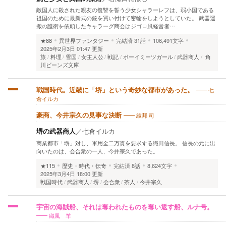
敵国人に殺された親友の復讐を誓う少女シャラーレフは、弱小国である
祖国のために最新式の銃を買い付けて密輸をしようとしていた。 武器運
搬の護衛を依頼したキャラーグ商会はジゴロ風経営者…
★88
異世界ファンタジー
完結済
31話
106,491文字
2025年2月3日 01:47 更新
旅
料理
雪国
女主人公
戦記
ボーイミーツガール
武器商人
角
川ビーンズ文庫
七
戦国時代。近畿に「堺」という奇妙な都市があった。
倉イルカ
綾邦 司
豪商、今井宗久の見事な決断
堺の武器商人
／
七倉イルカ
商業都市「堺」対し、軍用金二万貫を要求する織田信長。 信長の元に出
向いたのは、会合衆の一人、今井宗久であった。
★115
歴史・時代・伝奇
完結済
8話
8,624文字
2025年3月4日 18:00 更新
戦国時代
武器商人
堺
会合衆
茶人
今井宗久
宇宙の海賊船、それは奪われたものを奪い返す船、ルナ号。
織風 羊