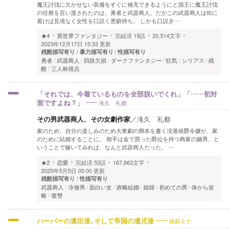
魔王討伐に欠かせない装備をすぐに補充できるようにと国王に魔王討伐
の任務を言い渡されたのは、勇者と武器商人。だがこの武器商人は街に
着けば見境なく女性を口説く悪癖持ち。 しかも口説き…
★4
異世界ファンタジー
完結済
19話
20,514文字
2023年12月17日 15:33 更新
残酷描写有り
暴力描写有り
性描写有り
勇者
武器商人
四肢欠損
ダークファンタジー
狂気
シリアス
残
酷
三人称視点
「それでは、今着ているものを全部脱いでくれ」「……初対
滝久 礼都
面ですよね？」
その男武器商人、その女劇作家
／
滝久 礼都
家のため、自分の楽しみのため大衆劇の脚本を書く没落侯爵令嬢が、家
のために結婚することに。 相手は金で買った爵位を持つ商家の嫡男、と
いうことで嫁いてみれば、なんと武器商人だった。 …
★2
恋愛
完結済
53話
167,863文字
2025年5月5日 05:00 更新
残酷描写有り
性描写有り
武器商人
冷徹男
面白い女
政略結婚
娼婦
初めての男
体から攻
略
復讐
藕鸕モナ
ハーバーの遺臣達､そして帝国の遺児達