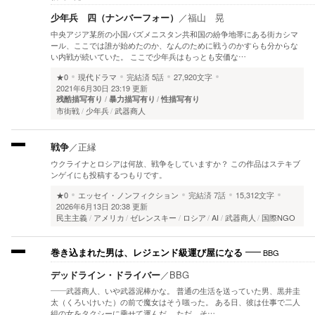
少年兵 四（ナンバーフォー）
／
福山 晃
中央アジア某所の小国バズメニスタン共和国の紛争地帯にある街カシマ
ール、ここでは誰が始めたのか、なんのために戦うのかすらも分からな
い内戦が続いていた。 ここで少年兵はもっとも安価な…
★0
現代ドラマ
完結済
5話
27,920文字
2021年6月30日 23:19 更新
残酷描写有り
暴力描写有り
性描写有り
市街戦
少年兵
武器商人
戦争
／
正縁
ウクライナとロシアは何故、戦争をしていますか？ この作品はステキブ
ンゲイにも投稿するつもりです。
★0
エッセイ・ノンフィクション
完結済
7話
15,312文字
2026年6月13日 20:38 更新
民主主義
アメリカ
ゼレンスキー
ロシア
AI
武器商人
国際NGO
BBG
巻き込まれた男は、レジェンド級運び屋になる
デッドライン・ドライバー
／
BBG
――武器商人、いや武器泥棒かな。 普通の生活を送っていた男、黒井圭
太（くろいけいた）の前で魔女はそう嗤った。 ある日、彼は仕事で二人
組の女をタクシーに乗せて運んだ。 ただ、そ…