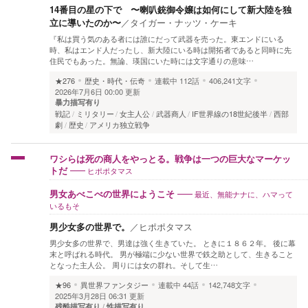
14番目の星の下で 〜喇叭銃御令嬢は如何にして新大陸を独
立に導いたのか〜
／
タイガー・ナッツ・ケーキ
『私は買う気のある者には誰にだって武器を売った。東エンドにいる
時、私はエンド人だったし、新大陸にいる時は開拓者であると同時に先
住民でもあった。無論、瑛国にいた時には文字通りの意味…
★276
歴史・時代・伝奇
連載中
112話
406,241文字
2026年7月6日 00:00 更新
暴力描写有り
戦記
ミリタリー
女主人公
武器商人
IF世界線の18世紀後半
西部
劇
歴史
アメリカ独立戦争
ワシらは死の商人をやっとる。戦争は一つの巨大なマーケッ
ヒポポタマス
トだ
最近、無能ナナに、ハマって
男女あべこべの世界にようこそ
いるもそ
男少女多の世界で。
／
ヒポポタマス
男少女多の世界で、男達は強く生きていた。 ときに１８６２年。 後に幕
末と呼ばれる時代。 男が極端に少ない世界で鉄之助として、生きること
となった主人公。 周りには女の群れ。そして生…
★96
異世界ファンタジー
連載中
44話
142,748文字
2025年3月28日 06:31 更新
残酷描写有り
性描写有り