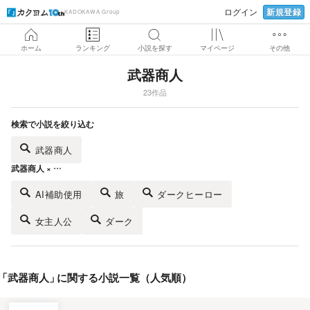
新規登録
ログイン
KADOKAWA Group
ホーム
ランキング
小説を探す
マイページ
その他
武器商人
23作品
検索で小説を絞り込む
武器商人
武器商人 × …
AI補助使用
旅
ダークヒーロー
女主人公
ダーク
「
武器商人
」
に関する小説一覧（人気順）