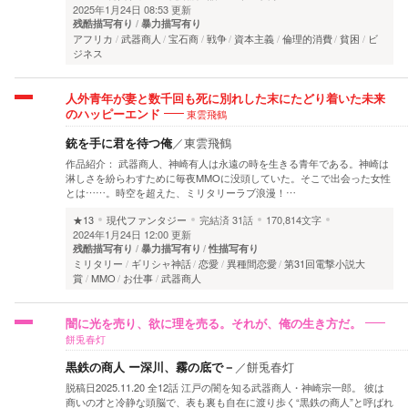
2025年1月24日 08:53 更新
残酷描写有り
暴力描写有り
アフリカ
武器商人
宝石商
戦争
資本主義
倫理的消費
貧困
ビ
ジネス
人外青年が妻と数千回も死に別れした末にたどり着いた未来
東雲飛鶴
のハッピーエンド
銃を手に君を待つ俺
／
東雲飛鶴
作品紹介： 武器商人、神崎有人は永遠の時を生きる青年である。神崎は
淋しさを紛らわすために毎夜MMOに没頭していた。そこで出会った女性
とは……。時空を超えた、ミリタリーラブ浪漫！…
★13
現代ファンタジー
完結済
31話
170,814文字
2024年1月24日 12:00 更新
残酷描写有り
暴力描写有り
性描写有り
ミリタリー
ギリシャ神話
恋愛
異種間恋愛
第31回電撃小説大
賞
MMO
お仕事
武器商人
闇に光を売り、欲に理を売る。それが、俺の生き方だ。
餅兎春灯
黒鉄の商人 ー深川、霧の底で－
／
餅兎春灯
脱稿日2025.11.20 全12話 江戸の闇を知る武器商人・神崎宗一郎。 彼は
商いの才と冷静な頭脳で、表も裏も自在に渡り歩く“黒鉄の商人”と呼ばれ