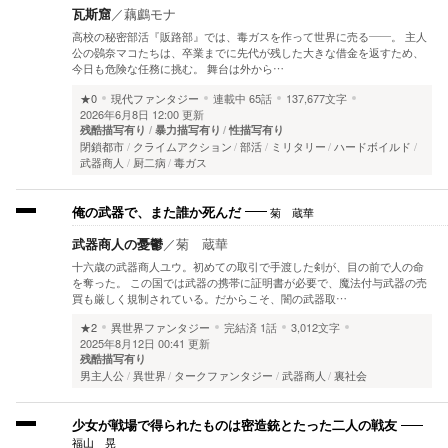
瓦斯窟
／
藕鸕モナ
高校の秘密部活『販路部』では、毒ガスを作って世界に売る――。 主人
公の鷃奈マコたちは、卒業までに先代が残した大きな借金を返すため、
今日も危険な任務に挑む。 舞台は外から…
★0
現代ファンタジー
連載中
65話
137,677文字
2026年6月8日 12:00 更新
残酷描写有り
暴力描写有り
性描写有り
閉鎖都市
クライムアクション
部活
ミリタリー
ハードボイルド
武器商人
厨二病
毒ガス
菊 蔵華
俺の武器で、また誰か死んだ
武器商人の憂鬱
／
菊 蔵華
十六歳の武器商人ユウ。初めての取引で手渡した剣が、目の前で人の命
を奪った。 この国では武器の携帯に証明書が必要で、魔法付与武器の売
買も厳しく規制されている。だからこそ、闇の武器取…
★2
異世界ファンタジー
完結済
1話
3,012文字
2025年8月12日 00:41 更新
残酷描写有り
男主人公
異世界
タークファンタジー
武器商人
裏社会
少女が戦場で得られたものは密造銃とたった二人の戦友
福山 晃