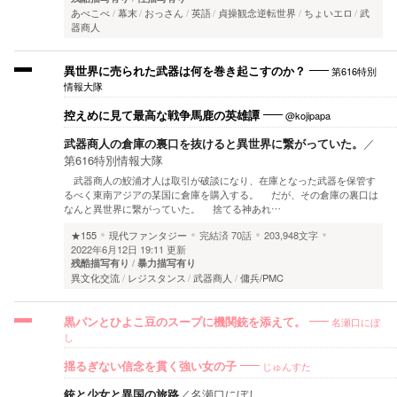
あべこべ
幕末
おっさん
英語
貞操観念逆転世界
ちょいエロ
武
器商人
第616特別
異世界に売られた武器は何を巻き起こすのか？
情報大隊
@kojipapa
控えめに見て最高な戦争馬鹿の英雄譚
武器商人の倉庫の裏口を抜けると異世界に繋がっていた。
／
第616特別情報大隊
武器商人の鮫浦才人は取引が破談になり、在庫となった武器を保管す
るべく東南アジアの某国に倉庫を購入する。 だが、その倉庫の裏口は
なんと異世界に繋がっていた。 捨てる神あれ…
★155
現代ファンタジー
完結済
70話
203,948文字
2022年6月12日 19:11 更新
残酷描写有り
暴力描写有り
異文化交流
レジスタンス
武器商人
傭兵/PMC
名瀬口にぼ
黒パンとひよこ豆のスープに機関銃を添えて。
し
じゅんすた
揺るぎない信念を貫く強い女の子
銃と少女と異国の旅路
／
名瀬口にぼし