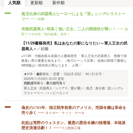
人気順
更新順
新作順
孤児出身の武器商人ヒーローによる『逆』シンデレラストー
頼爾
リー
風
有能武器商人×気高く強い王女。二人の関係性が尊い！
野フウ＠3/28「契約破棄」発売！
【11/29書籍発売】私はあなたの影になりたい～軍人王女の武
器商人～
／
頼爾
※11/29 大幅改稿＆改題の上書籍発売 「軍人王女の武器商人 危険で胡
散臭い男の重愛を知るまで」（角川ビーンズ文庫） 改稿の関係で書籍と
WEB版は一部内容が異なります。 人間…
★318
書籍化
恋愛
完結済
20話
60,121文字
2025年11月29日 20:00 更新
残酷描写有り
暴力描写有り
軍人王女
武器商人
シリアス
愛が重い
孤児
身分差
逆シンデレ
ラストーリー
ハッピーエンド
偽史の1765年、独立戦争前夜のアメリカ、売国令嬢は革命を
タイガー・ナッツ・ケーキ
売り歩く
此処は荒野のウェスタン、最悪の悪役令嬢の独壇場、本格派
ワニ肉加工場
歴史浪漫活劇！！