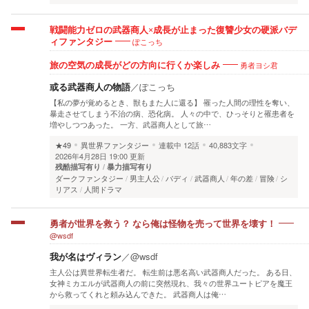
戦闘能力ゼロの武器商人×成長が止まった復讐少女の硬派バデ
ぽこっち
ィファンタジー
勇者ヨシ君
旅の空気の成長がどの方向に行くか楽しみ
或る武器商人の物語
／
ぽこっち
【私の夢が覚めるとき、獣もまた人に還る】 罹った人間の理性を奪い、
暴走させてしまう不治の病、恐化病。 人々の中で、ひっそりと罹患者を
増やしつつあった。 一方、武器商人として旅…
★49
異世界ファンタジー
連載中
12話
40,883文字
2026年4月28日 19:00 更新
残酷描写有り
暴力描写有り
ダークファンタジー
男主人公
バディ
武器商人
年の差
冒険
シ
リアス
人間ドラマ
勇者が世界を救う？ なら俺は怪物を売って世界を壊す！
@wsdf
我が名はヴィラン
／
@wsdf
主人公は異世界転生者だ。 転生前は悪名高い武器商人だった。 ある日、
女神ミカエルが武器商人の前に突然現れ、我々の世界ユートピアを魔王
から救ってくれと頼み込んできた。 武器商人は俺…