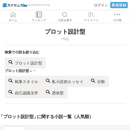
新規登録
ログイン
KADOKAWA Group
ホーム
ランキング
小説を探す
マイページ
その他
プロット設計型
1作品
検索で小説を絞り込む
プロット設計型
プロット設計型 × …
執筆スタイル
私小説的エッセイ
分類
自己認識文学
憑依型
「
プロット設計型
」
に関する小説一覧（人気順）