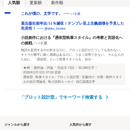
人気順
更新順
新作順
バネ屋
これが僕の、文学です。
某出版社前年比-51％減収！テンプレ至上主義崩壊を予見した
@doku_kinoko
先見性！
小説創作における『憑依型執筆スタイル』の考察と言語化へ
の挑戦
／
バネ屋
物語を妄想するのが好きなのに、プロット設計がどうしても合わない。
キャラが勝手に動く感覚はあるのに、うまく説明できない。 そんな人の
ために、「憑依型」という執筆スタイルを、自分…
★48
創作論・評論
完結済
15話
32,080文字
2026年2月12日 07:00 更新
憑依型
執筆スタイル
プロット設計型
定義付け
分類
創作スタイ
ルの自己理論化
私小説的エッセイ
自己認識文学
「プロット設計型」でキーワード検索する
ジャンルから探す
人気作から探す