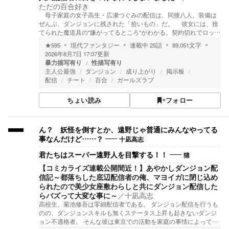
ただの百合好き
母子家庭の女子高生・広瀬つぐみの配信は、同接八人。装備は
ぜんぶ、ダンジョンに残された「拾いもの」だ。 彼女には、捨
てられた魔道具の"嫌がってるところ"がわかる。契約切れでロッ…
★
595
現代ファンタジー
連載中
25
話
89,051
文字
2026年8月7日 17:07
更新
暴力描写有り
性描写有り
主人公最強
ダンジョン
成り上がり
掲示板
配信
チート
百合
ガールズラブ
ちょい読み
フォロー
ん？ 妖怪を倒すとか、遠野じゃ普通にみんなやってる
十凪高志
事なんだけど……？
猫
君たちはスーパー遠野人を目撃する！！
【コミカライズ連載公開間近！】あやかしダンジョン配
信記～都落ちした底辺配信者の俺、マヨイガに閉じ込め
られたので美少女座敷わらしと共にダンジョン配信した
らバズって大変な事に～
／
十凪高志
高校生、菊池修吾は零細配信者である。 ダンジョン配信を行うも
のの、ダンジョンスキルも無くステータス上昇も起きないダンジ
ョン不適格者。 そんな彼は東京での活動を家庭の事情によって…