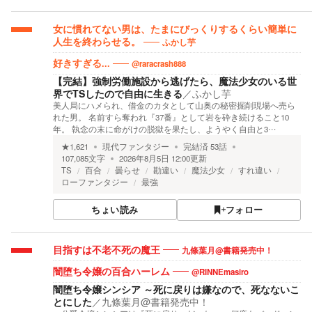
女に慣れてない男は、たまにびっくりするくらい簡単に
ふかし芋
人生を終わらせる。
@raracrash888
好きすぎる...
【完結】強制労働施設から逃げたら、魔法少女のいる世
界でTSしたので自由に生きる
／
ふかし芋
美人局にハメられ、借金のカタとして山奥の秘密掘削現場へ売ら
れた男。 名前すら奪われ『37番』として岩を砕き続けること10
年。 執念の末に命がけの脱獄を果たし、ようやく自由と3…
★
1,621
現代ファンタジー
完結済
53
話
107,085
文字
2026年8月5日 12:00
更新
TS
百合
曇らせ
勘違い
魔法少女
すれ違い
ローファンタジー
最強
ちょい読み
フォロー
九條葉月@書籍発売中！
目指すは不老不死の魔王
@RINNEmasiro
闇堕ち令嬢の百合ハーレム
闇堕ち令嬢シンシア ～死に戻りは嫌なので、死なないこ
とにした
／
九條葉月@書籍発売中！