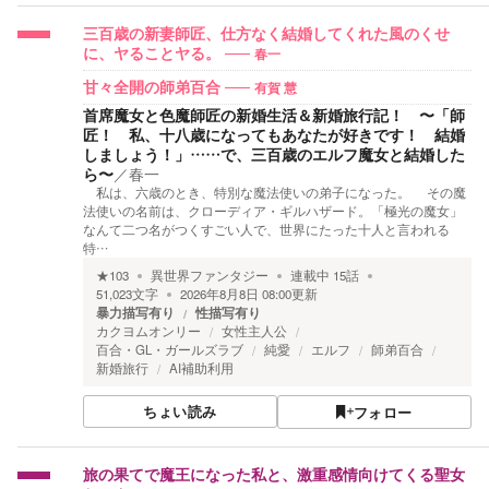
三百歳の新妻師匠、仕方なく結婚してくれた風のくせ
春一
に、ヤることヤる。
有賀 慧
甘々全開の師弟百合
首席魔女と色魔師匠の新婚生活＆新婚旅行記！ 〜「師
匠！ 私、十八歳になってもあなたが好きです！ 結婚
しましょう！」……で、三百歳のエルフ魔女と結婚した
ら〜
／
春一
私は、六歳のとき、特別な魔法使いの弟子になった。 その魔
法使いの名前は、クローディア・ギルハザード。「極光の魔女」
なんて二つ名がつくすごい人で、世界にたった十人と言われる
特…
★
103
異世界ファンタジー
連載中
15
話
51,023
文字
2026年8月8日 08:00
更新
暴力描写有り
性描写有り
カクヨムオンリー
女性主人公
百合・GL・ガールズラブ
純愛
エルフ
師弟百合
新婚旅行
AI補助利用
ちょい読み
フォロー
旅の果てで魔王になった私と、激重感情向けてくる聖女