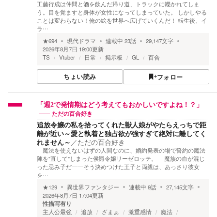
工藤行成は仲間と酒を飲んだ帰り道、トラックに轢かれてしま
う。目を覚ますと身体が女性になってしまっていた。 しかしやる
ことは変わらない！俺の絵を世界へ広げていくんだ！ 転生後、イ
ラ…
★
694
現代ドラマ
連載中
23
話
29,147
文字
2026年8月7日 19:00
更新
TS
Vtuber
日常
掲示板
GL
百合
ちょい読み
フォロー
「週2で発情期はどう考えてもおかしいですよね！？」
ただの百合好き
追放令嬢の私を拾ってくれた獣人娘がやたらえっちで距
離が近い～愛と執着と独占欲が強すぎて絶対に離してく
れません～
／
ただの百合好き
魔法を使えないはずの人間なのに、婚約発表の場で誓約の魔法
陣を"直して"しまった侯爵令嬢リーゼロッテ。 魔族の血が混じ
った忌み子だ――そう決めつけた王子と両親は、あっさり彼女
を…
★
129
異世界ファンタジー
連載中
9
話
27,145
文字
2026年8月7日 17:04
更新
性描写有り
主人公最強
追放
ざまぁ
激重感情
魔法