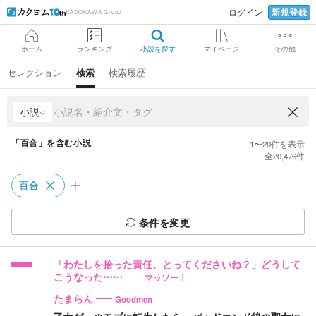
新規登録
ログイン
KADOKAWA Group
ホーム
ランキング
小説を探す
マイページ
その他
セレクション
検索
検索履歴
小説
「百合」を含む小説
1
〜
20
件を表示
全
20,476
件
百合
条件を変更
「わたしを拾った責任、とってくださいね？」どうして
マッソー！
こうなった⋯⋯
Goodmen
たまらん