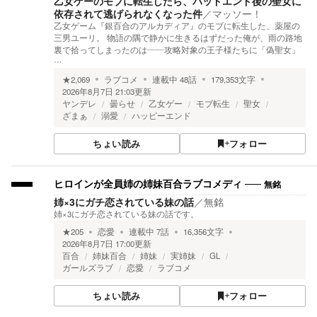
乙女ゲーのモブに転生したら、バッドエンド後の聖女に
依存されて逃げられなくなった件
／
マッソー！
乙女ゲーム『銀百合のアルカディア』のモブに転生した、薬屋の
三男ユーリ。 物語の隅で静かに生きるはずだった俺が、雨の路地
裏で拾ってしまったのは――攻略対象の王子様たちに「偽聖女」
…
★
2,069
ラブコメ
連載中
48
話
179,353
文字
2026年8月7日 21:03
更新
ヤンデレ
曇らせ
乙女ゲー
モブ転生
聖女
ざまぁ
溺愛
ハッピーエンド
ちょい読み
フォロー
無銘
ヒロインが全員姉の姉妹百合ラブコメディ
姉×3にガチ恋されている妹の話
／
無銘
姉×3にガチ恋されている妹の話です。
★
205
恋愛
連載中
7
話
16,356
文字
2026年8月7日 17:00
更新
百合
姉妹百合
姉妹
実姉妹
GL
ガールズラブ
恋愛
ラブコメ
ちょい読み
フォロー