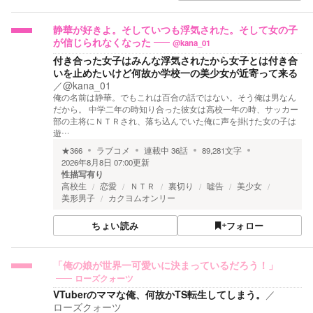
静華が好きよ。そしていつも浮気された。そして女の子
@kana_01
が信じられなくなった
付き合った女子はみんな浮気されたから女子とは付き合
いを止めたいけど何故か学校一の美少女が近寄って来る
／
@kana_01
俺の名前は静華。でもこれは百合の話ではない。そう俺は男なん
だから。 中学二年の時知り合った彼女は高校一年の時、サッカー
部の主将にＮＴＲされ、落ち込んでいた俺に声を掛けた女の子は
遊…
★
366
ラブコメ
連載中
36
話
89,281
文字
2026年8月8日 07:00
更新
性描写有り
高校生
恋愛
ＮＴＲ
裏切り
嘘告
美少女
美形男子
カクヨムオンリー
ちょい読み
フォロー
「俺の娘が世界一可愛いに決まっているだろう！」
ローズクォーツ
VTuberのママな俺、何故かTS転生してしまう。
／
ローズクォーツ