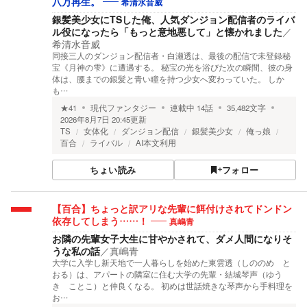
希清水音威
八万再生。
銀髪美少女にTSした俺、人気ダンジョン配信者のライバ
ル役になったら「もっと意地悪して」と懐かれました
／
希清水音威
同接三人のダンジョン配信者・白瀬透は、最後の配信で未登録秘
宝《月神の雫》に遭遇する。 秘宝の光を浴びた次の瞬間、彼の身
体は、腰までの銀髪と青い瞳を持つ少女へ変わっていた。 しか
も…
★
41
現代ファンタジー
連載中
14
話
35,482
文字
2026年8月7日 20:45
更新
TS
女体化
ダンジョン配信
銀髪美少女
俺っ娘
百合
ライバル
AI本文利用
ちょい読み
フォロー
【百合】ちょっと訳アリな先輩に餌付けされてドンドン
真嶋青
依存してしまう……！
お隣の先輩女子大生に甘やかされて、ダメ人間になりそ
うな私の話
／
真嶋青
大学に入学し新天地で一人暮らしを始めた東雲透（しののめ と
おる）は、アパートの隣室に住む大学の先輩・結城琴声（ゆう
き ことこ）と仲良くなる。 初めは世話焼きな琴声から手料理を
お…