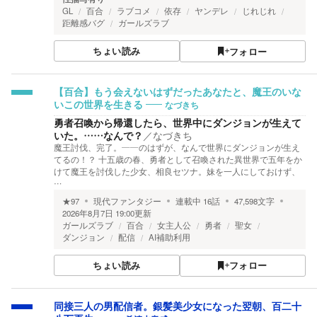
GL
百合
ラブコメ
依存
ヤンデレ
じれじれ
距離感バグ
ガールズラブ
ちょい読み
フォロー
【百合】もう会えないはずだったあなたと、魔王のいな
なづきち
いこの世界を生きる
勇者召喚から帰還したら、世界中にダンジョンが生えて
いた。……なんで？
／
なづきち
魔王討伐、完了。――のはずが、なんで世界にダンジョンが生え
てるの！？ 十五歳の春、勇者として召喚された異世界で五年をか
けて魔王を討伐した少女、相良セツナ。妹を一人にしておけず、
…
★
97
現代ファンタジー
連載中
16
話
47,598
文字
2026年8月7日 19:00
更新
ガールズラブ
百合
女主人公
勇者
聖女
ダンジョン
配信
AI補助利用
ちょい読み
フォロー
同接三人の男配信者。銀髪美少女になった翌朝、百二十