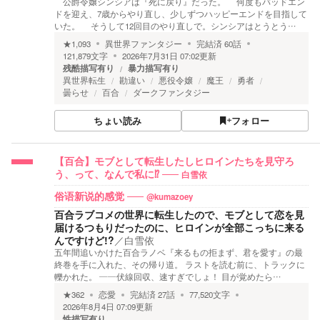
公爵令嬢シンシアは『死に戻り』だった。 何度もバッドエン
ドを迎え、7歳からやり直し、少しずつハッピーエンドを目指して
いた。 そうして12回目のやり直しで。シンシアはとうとう…
★
1,093
異世界ファンタジー
完結済
60
話
121,879
文字
2026年7月31日 07:02
更新
残酷描写有り
暴力描写有り
異世界転生
勘違い
悪役令嬢
魔王
勇者
曇らせ
百合
ダークファンタジー
ちょい読み
フォロー
【百合】モブとして転生したしヒロインたちを見守ろ
白雪依
う、って、なんで私に⁉
@kumazoey
俗语新说的感觉
百合ラブコメの世界に転生したので、モブとして恋を見
届けるつもりだったのに、ヒロインが全部こっちに来る
んですけど!?
／
白雪依
五年間追いかけた百合ラノベ『来るもの拒まず、君を愛す』の最
終巻を手に入れた、その帰り道。 ラストを読む前に、トラックに
轢かれた。 ——伏線回収、速すぎでしょ！ 目が覚めたら…
★
362
恋愛
完結済
27
話
77,520
文字
2026年8月4日 07:09
更新
性描写有り