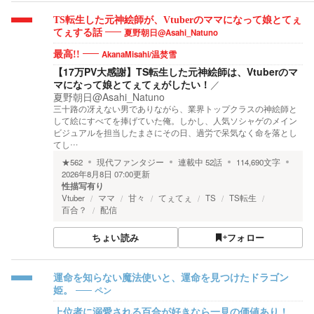
TS転生した元神絵師が、Vtuberのママになって娘とてぇ
夏野朝日@Asahi_Natuno
てぇする話
AkanaMisahi/温焚雪
最高!!
【17万PV大感謝】TS転生した元神絵師は、Vtuberのマ
マになって娘とてぇてぇがしたい！
／
夏野朝日@Asahi_Natuno
三十路の冴えない男でありながら、業界トップクラスの神絵師と
して絵にすべてを捧げていた俺。しかし、人気ソシャゲのメイン
ビジュアルを担当したまさにその日、過労で呆気なく命を落とし
てし…
★
562
現代ファンタジー
連載中
52
話
114,690
文字
2026年8月8日 07:00
更新
性描写有り
Vtuber
ママ
甘々
てぇてぇ
TS
TS転生
百合？
配信
ちょい読み
フォロー
運命を知らない魔法使いと、運命を見つけたドラゴン
ペン
姫。
上位者に溺愛される百合が好きなら一見の価値あり！