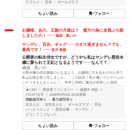
ラブコメ
百合
ガールズラブ
ちょい読み
フォロー
お嬢様、あの、王族の方達は？ 貴方の為に全員ぶち殺
禍成 黒いの
しましたの！
ヤンデレ、百合、ギャグ……カオス過ぎません？でも、
苓月 夜廻
最高です！
公爵家の転生侍女ですが、どうやら私はヤンデレ悪役令
嬢に娶られて王妃となるようです……なんて？
／
禍成 黒いの
公爵令嬢の侍女兼腹心となるよう、お嬢様に引き合わされた所で
私は記憶を取り戻しました。 「この設定！私が書いてたゲームの
シナリオまんまじゃん！」 科学と同時に魔法が発展した地球。 …
★
1,347
異世界ファンタジー
連載中
33
話
110,071
文字
2026年8月5日 20:00
更新
残酷描写有り
暴力描写有り
女主人公
女性主人公
ガールズラブ
百合
ハッピーエンド
悪役令嬢
ヤンデレ
どうしてこうなった
ちょい読み
フォロー