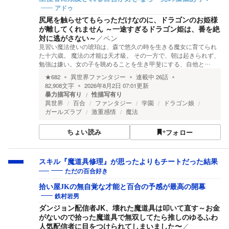
アドゥ
尻尾を触らせてもらっただけなのに、ドラゴンのお姫様
が離してくれません ～一途すぎるドラゴン姫は、番を絶
対に逃がさない～
／
ペン
見習い魔法使いの琥珀は、森で悠久の時を生きる魔女に育てられ
た十六歳。 魔法の才能は天才級。 その一方で、朝は起きられず、
勉強は嫌い。女の子を眺めることを生き甲斐にする、自他と…
★
682
異世界ファンタジー
連載中
26
話
82,908
文字
2026年8月2日 07:01
更新
暴力描写有り
性描写有り
異世界
百合
ファンタジー
学園
ドラゴン娘
ガールズラブ
激重感情
魔法
ちょい読み
フォロー
スキル『魔道具修理』が思ったよりもチートだった結果
ただの百合好き
──
拾い屋JKの無自覚な才能と百合の予感が最高の開幕
鉄村岩男
ダンジョン配信者JK、壊れた魔道具は叩いて直す～お金
がないので拾った魔道具で無双してたら推しのゆるふわ
人気配信者に目をつけられてしまいました〜
／