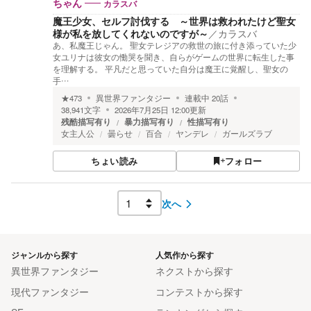
カラスバ
ちゃん
魔王少女、セルフ討伐する ～世界は救われたけど聖女
様が私を放してくれないのですが～
／
カラスバ
あ、私魔王じゃん。 聖女テレジアの救世の旅に付き添っていた少
女ユリナは彼女の慟哭を聞き、自らがゲームの世界に転生した事
を理解する。 平凡だと思っていた自分は魔王に覚醒し、聖女の
手…
★
473
異世界ファンタジー
連載中
20
話
38,941
文字
2026年7月25日 12:00
更新
残酷描写有り
暴力描写有り
性描写有り
女主人公
曇らせ
百合
ヤンデレ
ガールズラブ
ちょい読み
フォロー
次へ
ジャンルから探す
人気作から探す
異世界ファンタジー
ネクストから探す
現代ファンタジー
コンテストから探す