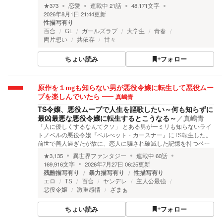
★
373
恋愛
連載中
21
話
48,171
文字
2026年8月1日 21:44
更新
性描写有り
百合
GL
ガールズラブ
大学生
青春
両片想い
共依存
甘々
ちょい読み
フォロー
原作を１mgも知らない男が悪役令嬢に転生して悪役ムー
真嶋青
ブを楽しんでいたら
TS令嬢、悪役ムーブで人生を謳歌したい～何も知らずに
最凶最悪な悪役令嬢に転生するとこうなる～
／
真嶋青
「人に優しくするなんてクソ」 とある男が一ミリも知らないライ
トノベルの悪役令嬢『ベルべット・カースナー』にTS転生した。
前世で善人過ぎたが故に、恋人に騙され破滅した記憶を持つベ…
★
3,135
異世界ファンタジー
連載中
60
話
169,916
文字
2026年7月27日 06:25
更新
残酷描写有り
暴力描写有り
性描写有り
エロ
TS
百合
ヤンデレ
主人公最強
悪役令嬢
激重感情
ざまぁ
ちょい読み
フォロー