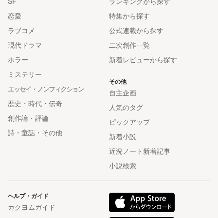
SF
ランキングから探す
恋愛
特集から探す
ラブコメ
公式連載から探す
現代ドラマ
二次創作一覧
ホラー
新着レビューから探す
ミステリー
その他
エッセイ・ノンフィクション
自主企画
歴史・時代・伝奇
人気のタグ
創作論・評論
ピックアップ
詩・童話・その他
新着小説
近況ノート新着記事
小説検索
ヘルプ・ガイド
カクヨムガイド