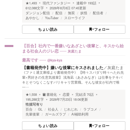
★
1,493
現代ファンタジー
連載中
193
話
612,088
文字
2026年8月8日 07:45
更新
ダンジョン配信
配信
無双
妖怪
配信者
あやかし
YouTuber
スローライフ
ちょい読み
フォロー
【百合】社内で一番嫌いなあざとい後輩と、キスから始
灰庭たま
まる社会人のジレ恋
@kya-kya
最高です
【書籍発売中】嫌いな後輩にキスされました
／
灰庭たま
《ファミ通文庫様より書籍発売中》 【時々スパダリ時々へたれ先
輩×男好きの生意気後輩】 浅海凪（あさみなぎ）は仕事をテキパ
キとそつなくこなすバリキャリ営業職。そんな彼女が社内で唯
一…
★
1,558
書籍化
恋愛
完結済
70
話
195,288
文字
2026年7月23日 18:06
更新
性描写有り
百合
GL
社会人
じれじれ
ラブコメ
先輩後輩
ガールズラブ
AI補助利用
ちょい読み
フォロー